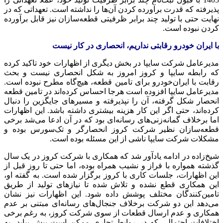
پذیرفته که قدرت برآورده کردن آن‌ها را نداشته است. تعهداتی که در
نهایت حتی با تولید چند برابر ظرفیتی قطعه‌سازان نیز قابل برآورده
کردن نبوده است.
با ایران خودرو رقابتی نداریم، انحصاری در کار نیست
مدیرعامل شرکت سایپا در بخش دیگری از اظهارات خود تاکید کرده
که رابطه سایپا و کروز امروز به شکل انحصاری نیست و بحث
رقابت با ایران‌خودرو برای تامین قطعه، هیچ‌گاه مطرح نبوده است.
مدیرعامل سایپا افزوده است هرجا احساس کرده‌اند در تامین قطعه
انحصار شکل گرفته، آن را نپذیرفته و مسیرهای جایگزین را دنبال
کرده‌اند، حتی اگر این کار هزینه بیشتری داشته باشد. این اظهارات
اما برخلاف گمانه‌زنی‌های رسانه‌ای بود که در آن ادعا می‌شد برخی
قطعه‌سازان نظیر شرکت کروز انحصارگر و تک‌سورس بوده و
مشکلات شرکت سایپا ناشی از این مسئله بوده است.
شیخ‌زاده در ادامه یادآور شد که همکاری با شرکت کروز در یک سال
گذشته همواره با فراز و نشیب همراه بوده، اما حتی تا روز قبل از
این اظهارات، جلسات کاری با کروز برگزار شده است. به گفته او،
این همکاری قطع نشده و تلاش شده تا نیازهای تولید از طریق
تامین‌کنندگان مختلف پوشش داده شود. این اظهارات نیز نشان
می‌دهد این دو شرکت برخلاف جنجال‌های رسانه‌ای مبتنی بر عدم
همکاری و عدم ارسال قطعات از سوی شرکت کروز، به رغم برخی
اختلافات احتمالی که در روابط تجاری ممکن است پیش بیاید، به