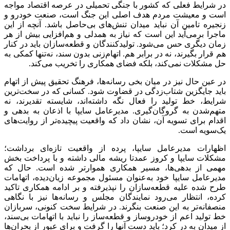
در شرایط فعلی که کشور با جنگی تحمیلی در عرصه اقتصاد مواجه
است و معیشت مردم هدف اصلی این جنگ است، صنعت خودرو و
زنجیره تامین آن نباید میدان تنش‌های بی‌حاصل باشد. آنچه از این
ماجرا برمی‌آید این است که نیاز به همدلی و هم‌افزایی بیش از هر
زمان دیگری حس می‌شود. تولیدکنندگان و قطعه‌سازان باید در کنار
هم قرار بگیرند، نه در برابر هم. اتهام‌زنی بدون سند، نه‌تنها کمکی به
حل مشکلات نمی‌کند، بلکه فضای همکاری را تخریب می‌کند.
در عین حال نیز در میان بخی رسانه‌ها، فرهنگ تحقیق پیش از اتهام
باید جایگزین شتاب‌زدگی در قضاوت شود. کسانی که در سخت‌ترین
شرایط، خط تولید را فعال نگه داشته‌اند، شایسته تقدیرند، نه
متهم‌شدن به گروگان‌گیری. مدیرعامل سایپا با اذعان به بدهی و
اقدام برای تسویه آن، نشان داد که واقعیت پیچیده‌تر از روایت‌های
یک‌سویه است.
اظهارات مدیرعامل سایپا، پرده از واقعیت تازه‌ای برداشت؛
مشکلات سایپا و کروز عمدتا ریشه مالی داشته و با پرداخت بخش
مهمی از بدهی‌ها، مسیر همکاری هموارتر شده است. حال که
مدیرعامل سایپا خود به‌عنوان مسئول مجموعه زیان‌دیده، اتهامات
طرح شده علیه قطعه‌سازان را نپذیرفته و بر ادامه همکاری تاکید
کرده، انتظار می‌رود نمایندگان مجلس و رسانه‌ها نیز با نگاهی
منصفانه‌تر به این صنعت بنگرند. در شرایط سخت کنونی، سربازان
خط تولید اعم از خودروساز و قطعه‌ساز را نباید با اتهامات بی‌سند،
از میدان به در کرد؛ باید دست آنها را گرفت و برای عبور از بحران‌ها