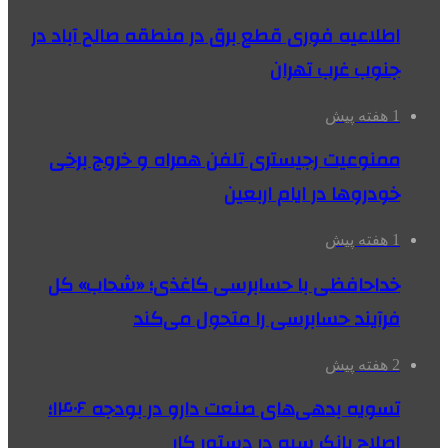
اطلاعیه فوری قطع برق در منطقه صالح آباد در
جنوب غرب تهران
1 هفته پیش
ممنوعیت رجیستری تلفن همراه و خروج برخی
خودروها در ایام اربعین
1 هفته پیش
خداحافظی با حسابرسی کاغذی؛ «شحاب» کل
فرآیند حسابرسی را متحول می‌کند
2 هفته پیش
تسویه بدهی‌های صنعت دارو در بودجه ۱۴۰۶؛
اصلاح بانک سپه در دستور کار