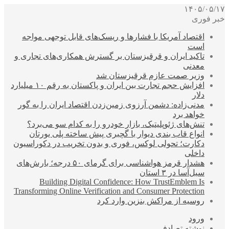
۱۴۰۵/۰۵/۱۷
خبر فوری
اقتصاد آمریکا با فشارها و ریسک‌های قابل توجهی مواجه
است
تاکید ایران و قرقیزستان بر گسترش همکاری‌های تجاری و
معدنی
وزیر صمت عازم قرقیزستان شد
افزایش حجم تجارت بین ایران و پاکستان به رقم ۱۰ میلیارد
دلار
مدنی‌زاده: دشمن آرزوی زمین‌زدن اقتصاد ایران را به گور
خواهد برد
تنش‌های ژئوپلیتیک، بازار خودرو را به کدام سو می‌برد؟
انواع قاب بندی دیوار با گچبری پیش ساخته پلی یورتان
دکارت؛ تحولی لوکس، فوری و بدون تخریب در دکوراسیون
داخلی
هشدار قرمز هواشناسی برای گرمای ۵۰ درجه؛ بارش‌های
سیل‌آسا در ۳ استان
Building Digital Confidence: How TrustEmblem Is
Transforming Online Verification and Consumer Protection
روسیه از مراکش بنزین وارد کرد
ورود
نوشته تصادفی