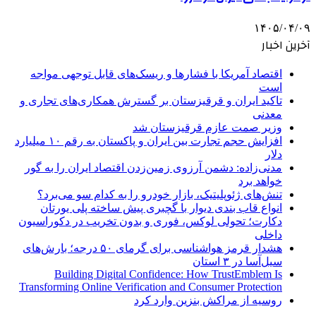
۱۴۰۵/۰۴/۰۹
آخرین اخبار
اقتصاد آمریکا با فشارها و ریسک‌های قابل توجهی مواجه
است
تاکید ایران و قرقیزستان بر گسترش همکاری‌های تجاری و
معدنی
وزیر صمت عازم قرقیزستان شد
افزایش حجم تجارت بین ایران و پاکستان به رقم ۱۰ میلیارد
دلار
مدنی‌زاده: دشمن آرزوی زمین‌زدن اقتصاد ایران را به گور
خواهد برد
تنش‌های ژئوپلیتیک، بازار خودرو را به کدام سو می‌برد؟
انواع قاب بندی دیوار با گچبری پیش ساخته پلی یورتان
دکارت؛ تحولی لوکس، فوری و بدون تخریب در دکوراسیون
داخلی
هشدار قرمز هواشناسی برای گرمای ۵۰ درجه؛ بارش‌های
سیل‌آسا در ۳ استان
Building Digital Confidence: How TrustEmblem Is
Transforming Online Verification and Consumer Protection
روسیه از مراکش بنزین وارد کرد