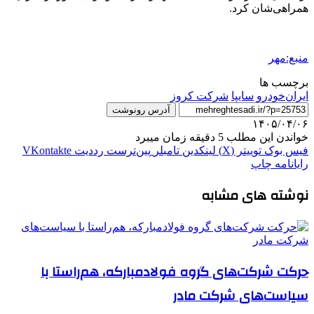
همراهی‌شان کرد.
منبع:مهر
برچسب ها
ایران‌خودرو
سایپا
شرکت کروز
آدرس رونوشت
۱۴۰۵/۰۴/۰۶
خواندن این مطلب 5 دقیقه زمان میبرد
فیس بوک
توییتر (X)
لینکدین
‫تامبلر
‫پین‌ترست
‫رددیت
‫VKontakte
رایانامه
چاپ
نوشته های مشابه
حرکت شرکت‌های گروه فولادمبارکه، هم‌راستا با
سیاست‌های‌ شرکت مادر