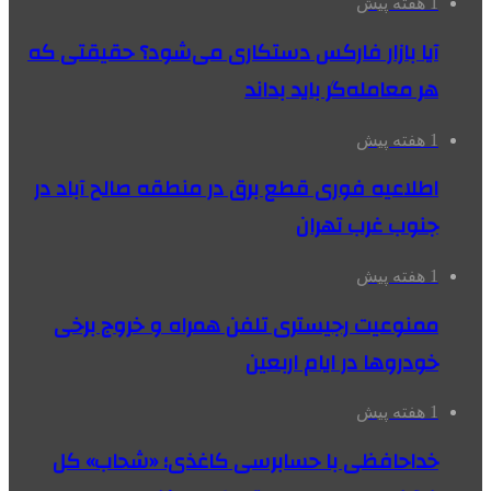
1 هفته پیش
آیا بازار فارکس دستکاری می‌شود؟ حقیقتی که
هر معامله‌گر باید بداند
1 هفته پیش
اطلاعیه فوری قطع برق در منطقه صالح آباد در
جنوب غرب تهران
1 هفته پیش
ممنوعیت رجیستری تلفن همراه و خروج برخی
خودروها در ایام اربعین
1 هفته پیش
خداحافظی با حسابرسی کاغذی؛ «شحاب» کل