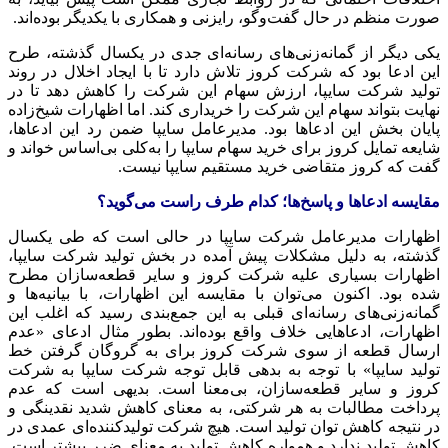
صورت منظم در حال گفت‌وگو، رایزنی و همکاری با یکدیگر بوده‌اند.
یکی دیگر از گمانه‌زنی‌های رسانه‌ای جدی در یکسال گذشته، طرح
این ادعا بود که شرکت کروز تلاش دارد تا با ایجاد اخلال در روند
تولید شرکت سایپا، ارزش سهام این شرکت را کاهش دهد تا در
نهایت بتواند سهام این شرکت را خریداری کند. اما اظهارات شیخ‌زاده
پایان بخش این ادعاها بود. مدیرعامل سایپا ضمن رد این ادعاها،
شایعه تمایل کروز برای خرید سهام سایپا را به‌کلی بی‌اساس خواند و
گفت که کروز متقاضی خرید مستقیم سایپا نیست.
مقایسه ادعاها و پاسخ‌ها؛ کدام طرف راست می‌گوید؟
اظهارات مدیرعامل شرکت سایپا در حالی است که طی یکسال
گذشته، به دلیل مشکلات پیش آمده در بخش تولید شرکت سایپا،
اظهارات بسیاری علیه شرکت کروز و سایر قطعه‌سازان مطرح
شده بود. اکنون می‌توان با مقایسه این اظهارات، با بیانیه‌ها و
گمانه‌زنی‌های رسانه‌ای قبلی به این جمع‌بندی رسید که اغلب این
اظهارات، ادعاهایی خلاف واقع بوده‌اند. بطور مثال ادعای «عدم
ارسال قطعه از سوی شرکت کروز برای به گروگان‌ گرفتن خط
تولید سایپا» با توجه به بدهی قابل توجه شرکت سایپا به شرکت
کروز و سایر قطعه‌سازان، بی‌معنا است. بدیهی است که عدم
پرداخت مطالبات به هر شرکتی، به معنای کاهش شدید نقدینگی و
در نتیجه کاهش توان تولید است. هیچ شرکت تولیدکننده‌ای عمدی در
کاهش تولید ندارد و همواره کاهش تولید به معنای ضرر بیشتر است.