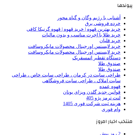
پیوندها
آشنایی با رژیم وگان و گیاه محور
خرده فروشی برق
خرید بهترین قهوه | خرید قهوه | قهوه گرنیکا کافی
خرید طلا با اجرت مناسب و بدون مالیات
خرید قلیان
خرید لایسنس اورجینال محصولات مایکروسافت
خرید لایسنس اورجینال محصولات مایکروسافت
دستگاه تقطیر اتمسفریک
صندوق طلا
صندوق طلا
طراحی سایت در کرمان ، طراحی سایت خاص ، طراحی
سایت املاک ، طراحی سایت فروشگاهی
قهوه عمده
قوانین جدید گلدن ویزای یونان
لنت ترمز پژو 405
هزینه ثبت شرکت فوری 1405
وام فوری
منتخب اخبار امروز
2 روز پیش