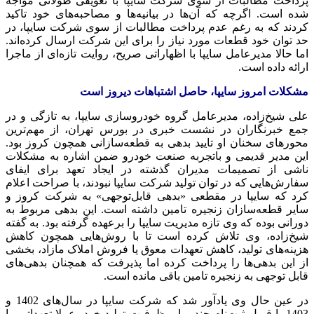
پرداخت مطالبات از سوی شرکت سایپا با تعویقی طولانی مواجه
شده است. اگرچه که آن‌ها در بیانیه‌ها و مصاحبه‌های خود تاکید
کردند که به رغم عدم پرداخت مطالبات از سوی شرکت سایپا، در
حد توان خود قطعات مورد نیاز را برای این شرکت ارسال کرده‌اند.
اما حالا مدیرعامل سایپا با اظهاراتی صریح، روایت تازه‌ای از ماجرا
ارائه داده است.
مشکلات امروز سایپا، حاصل اشتباهات دیروز است
علی شیخ‌زاده، مدیرعامل گروه خودروسازی سایپا، به تازگی و در
جمع خبرنگاران در نشست خبری در بورس تهران، از مهم‌ترین
محورهای سخنان او تایید بدهی به قطعه‌سازانی همچون کروز بود.
این مدیر قدیمی و باتجربه صنعت خودرو ضمن اشاره به مشکلات
ناشی از تصمیمات مدیران گذشته در ایجاد تعهد برای ایفای
سفارش‌هایی که در توان تولید شرکت سایپا نبودند، با صراحت اعلام
کرد که سایپا در مقطعی «بدهی قابل‌توجهی» به شرکت کروز و
سایر قطعه‌سازان زنجیره تامین داشته است. این بدهی مربوط به
دورانی بوده که وی تازه مدیریت سایپا را برعهده گرفته بود. به گفته
شیخ‌زاده، وی تلاش کرده است تا با روش‌هایی همچون کاهش
هزینه‌های تولید، کاهش تعهدات معوق یا فروش املاک مازاد، بخشی
از این بدهی‌ها را پرداخت کرده اما پذیرفت که همچنان بدهی‌های
قابل توجهی به زنجیره تامین باقی مانده است.
در عین حال وی یادآور شد که شرکت سایپا در سال‌های 1402 و
1403 با قبول ثبت‌نام چند برابر ظرفیت تولید خود، عملا تعهداتی را