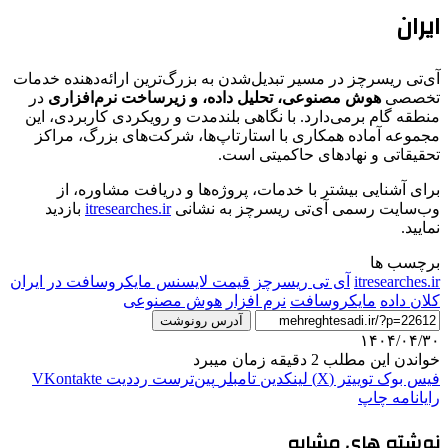
ایران
آی‌تی ریسرچز در مسیر تبدیل‌شدن به بزرگ‌ترین ارائه‌دهنده خدمات
تخصصی
هوش مصنوعی، تحلیل داده، و زیرساخت نرم‌افزاری
در
منطقه گام برمی‌دارد. با نگاهی بلندمدت و رویکردی کاربردی، این
مجموعه آماده همکاری با استارتاپ‌ها، شرکت‌های بزرگ، مراکز
تحقیقاتی و نهادهای حاکمیتی است.
برای آشنایی بیشتر با خدمات، پروژه‌ها و دریافت مشاوره، از
وب‌سایت رسمی آی‌تی ریسرچز به نشانی
itresearches.ir
بازدید
نمایید.
برچسب ها
itresearches.ir
آی تی ریسرچز
قیمت لایسنس مایکروسافت در ایران
کلان داده
مایکروسافت
نرم‌ افزار
هوش مصنوعی
آدرس رونوشت
۱۴۰۴/۰۴/۳۰
خواندن این مطلب 2 دقیقه زمان میبرد
فیس بوک
توییتر (X)
لینکدین
‫تامبلر
‫پین‌ترست
‫رددیت
‫VKontakte
رایانامه
چاپ
نوشته های مشابه