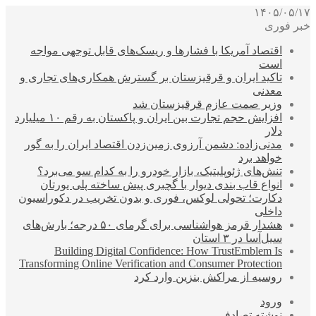
۱۴۰۵/۰۵/۱۷
خبر فوری
اقتصاد آمریکا با فشارها و ریسک‌های قابل توجهی مواجه
است
تاکید ایران و قرقیزستان بر گسترش همکاری‌های تجاری و
معدنی
وزیر صمت عازم قرقیزستان شد
افزایش حجم تجارت بین ایران و پاکستان به رقم ۱۰ میلیارد
دلار
مدنی‌زاده: دشمن آرزوی زمین‌زدن اقتصاد ایران را به گور
خواهد برد
تنش‌های ژئوپلیتیک، بازار خودرو را به کدام سو می‌برد؟
انواع قاب بندی دیوار با گچبری پیش ساخته پلی یورتان
دکارت؛ تحولی لوکس، فوری و بدون تخریب در دکوراسیون
داخلی
هشدار قرمز هواشناسی برای گرمای ۵۰ درجه؛ بارش‌های
سیل‌آسا در ۳ استان
Building Digital Confidence: How TrustEmblem Is
Transforming Online Verification and Consumer Protection
روسیه از مراکش بنزین وارد کرد
ورود
نوشته تصادفی