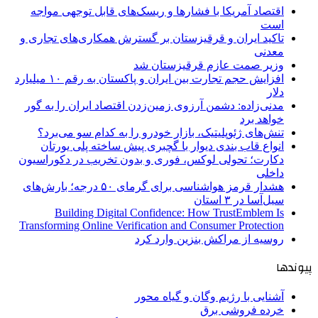
اقتصاد آمریکا با فشارها و ریسک‌های قابل توجهی مواجه
است
تاکید ایران و قرقیزستان بر گسترش همکاری‌های تجاری و
معدنی
وزیر صمت عازم قرقیزستان شد
افزایش حجم تجارت بین ایران و پاکستان به رقم ۱۰ میلیارد
دلار
مدنی‌زاده: دشمن آرزوی زمین‌زدن اقتصاد ایران را به گور
خواهد برد
تنش‌های ژئوپلیتیک، بازار خودرو را به کدام سو می‌برد؟
انواع قاب بندی دیوار با گچبری پیش ساخته پلی یورتان
دکارت؛ تحولی لوکس، فوری و بدون تخریب در دکوراسیون
داخلی
هشدار قرمز هواشناسی برای گرمای ۵۰ درجه؛ بارش‌های
سیل‌آسا در ۳ استان
Building Digital Confidence: How TrustEmblem Is
Transforming Online Verification and Consumer Protection
روسیه از مراکش بنزین وارد کرد
پیوندها
آشنایی با رژیم وگان و گیاه محور
خرده فروشی برق