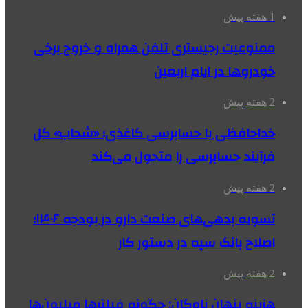
1 هفته پیش
ممنوعیت رجیستری تلفن همراه و خروج برخی
خودروها در ایام اربعین
2 هفته پیش
خداحافظی با حسابرسی کاغذی؛ «شحاب» کل
فرآیند حسابرسی را متحول می‌کند
2 هفته پیش
تسویه بدهی‌های صنعت دارو در بودجه ۱۴۰۶؛
اصلاح بانک سپه در دستور کار
2 هفته پیش
هزینه پنهان ناوگان: چگونه فیلترها میلیون‌ها