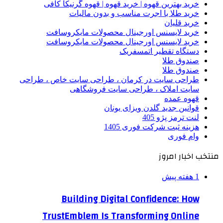
خرید بهترین قهوه | خرید قهوه | قهوه گرنیکا کافی
خرید طلا با اجرت مناسب و بدون مالیات
خرید قلیان
خرید لایسنس اورجینال محصولات مایکروسافت
خرید لایسنس اورجینال محصولات مایکروسافت
دستگاه تقطیر اتمسفریک
صندوق طلا
صندوق طلا
طراحی سایت در کرمان ، طراحی سایت خاص ، طراحی
سایت املاک ، طراحی سایت فروشگاهی
قهوه عمده
قوانین جدید گلدن ویزای یونان
لنت ترمز پژو 405
هزینه ثبت شرکت فوری 1405
وام فوری
منتخب اخبار امروز
1 هفته پیش
Building Digital Confidence: How
TrustEmblem Is Transforming Online