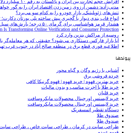
افزایش حجم تجارت بین ایران و پاکستان به رقم ۱۰ میلیارد دلار
مدنی‌زاده: دشمن آرزوی زمین‌زدن اقتصاد ایران را به گور خواهد
تنش‌های ژئوپلیتیک، بازار خودرو را به کدام سو می‌برد؟
انواع قاب بندی دیوار با گچبری پیش ساخته پلی یورتان دکارت
هشدار قرمز هواشناسی برای گرمای ۵۰ درجه؛ بارش‌های سیل‌آسا در ۳ استان
 Is Transforming Online Verification and Consumer Protection
روسیه از مراکش بنزین وارد کرد
آیا بازار فارکس دستکاری می‌شود؟ حقیقتی که هر معامله‌گر باید
اطلاعیه فوری قطع برق در منطقه صالح آباد در جنوب غرب تهر
پیوندها
آشنایی با رژیم وگان و گیاه محور
خرده فروشی برق
خرید بهترین قهوه | خرید قهوه | قهوه گرنیکا کافی
خرید طلا با اجرت مناسب و بدون مالیات
خرید قلیان
خرید لایسنس اورجینال محصولات مایکروسافت
خرید لایسنس اورجینال محصولات مایکروسافت
دستگاه تقطیر اتمسفریک
صندوق طلا
صندوق طلا
طراحی سایت در کرمان ، طراحی سایت خاص ، طراحی سایت 
قهوه عمده