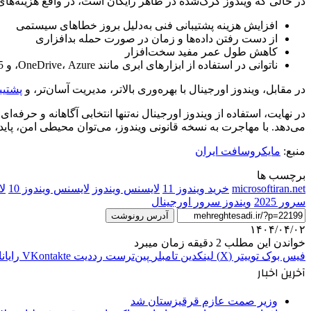
در حالی که ویندوز کرک‌شده در ظاهر رایگان است، در واقع هزینه‌های پ
افزایش هزینه پشتیبانی فنی به‌دلیل بروز خطاهای سیستمی
از دست رفتن داده‌ها و زمان در صورت حمله بدافزاری
کاهش طول عمر مفید سخت‌افزار
ناتوانی در استفاده از ابزارهای ابری مانند OneDrive، Azure، و Microsoft 365
در مقابل، ویندوز اورجینال با بهره‌وری بالاتر، مدیریت آسان‌تر، و
پشتیب
در نهایت، استفاده از ویندوز اورجینال نه‌تنها انتخابی آگاهانه و حرفه
می‌دهد. با مهاجرت به نسخه قانونی ویندوز، می‌توان محیطی امن، پایدار
منبع:
مایکروسافت ایران
برچسب ها
microsoftiran.net
خرید ویندوز 11
لایسنس ویندوز
لایسنس ویندوز 10
لا
سرور 2025
ویندوز سرور اورجینال
آدرس رونوشت
۱۴۰۴/۰۴/۰۲
خواندن این مطلب 2 دقیقه زمان میبرد
فیس بوک
توییتر (X)
لینکدین
‫تامبلر
‫پین‌ترست
‫رددیت
‫VKontakte
رایان
آخرین اخبار
وزیر صمت عازم قرقیزستان شد