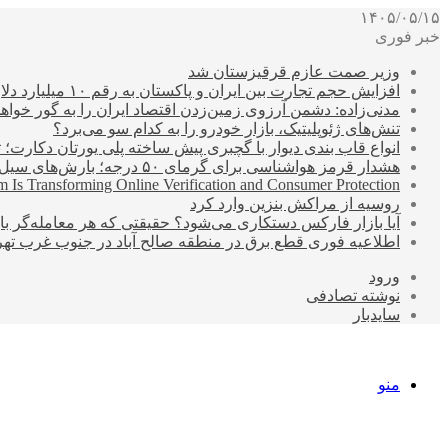
۱۴۰۵/۰۵/۱۵
خبر فوری
وزیر صمت عازم قرقیزستان شد
افزایش حجم تجارت بین ایران و پاکستان به رقم ۱۰ میلیارد دلار
مدنی‌زاده: دشمن آرزوی زمین‌زدن اقتصاد ایران را به گور خواهد
تنش‌های ژئوپلیتیک، بازار خودرو را به کدام سو می‌برد؟
انواع قاب بندی دیوار با گچبری پیش ساخته پلی یورتان دکارت
هشدار قرمز هواشناسی برای گرمای ۵۰ درجه؛ بارش‌های سیل‌آسا در ۳ استان
 Is Transforming Online Verification and Consumer Protection
روسیه از مراکش بنزین وارد کرد
آیا بازار فارکس دستکاری می‌شود؟ حقیقتی که هر معامله‌گر باید
اطلاعیه فوری قطع برق در منطقه صالح آباد در جنوب غرب تهر
ورود
نوشته تصادفی
سایدبار
منو