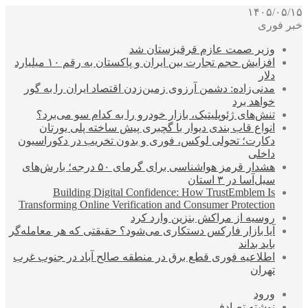
۱۴۰۵/۰۵/۱۵
خبر فوری
وزیر صمت عازم قرقیزستان شد
افزایش حجم تجارت بین ایران و پاکستان به رقم ۱۰ میلیارد
دلار
مدنی‌زاده: دشمن آرزوی زمین‌زدن اقتصاد ایران را به گور
خواهد برد
تنش‌های ژئوپلیتیک، بازار خودرو را به کدام سو می‌برد؟
انواع قاب بندی دیوار با گچبری پیش ساخته پلی یورتان
دکارت؛ تحولی لوکس، فوری و بدون تخریب در دکوراسیون
داخلی
هشدار قرمز هواشناسی برای گرمای ۵۰ درجه؛ بارش‌های
سیل‌آسا در ۳ استان
Building Digital Confidence: How TrustEmblem Is
Transforming Online Verification and Consumer Protection
روسیه از مراکش بنزین وارد کرد
آیا بازار فارکس دستکاری می‌شود؟ حقیقتی که هر معامله‌گر
باید بداند
اطلاعیه فوری قطع برق در منطقه صالح آباد در جنوب غرب
تهران
ورود
نوشته تصادفی