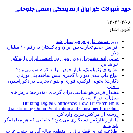
خرید شیرآلات کیز ایران از نمایندگی رسمی جلوخانی
۱۴۰۴/۰۴/۰۸
آخرین اخبار
وزیر صمت عازم قرقیزستان شد
افزایش حجم تجارت بین ایران و پاکستان به رقم ۱۰ میلیارد
دلار
مدنی‌زاده: دشمن آرزوی زمین‌زدن اقتصاد ایران را به گور
خواهد برد
تنش‌های ژئوپلیتیک، بازار خودرو را به کدام سو می‌برد؟
انواع قاب بندی دیوار با گچبری پیش ساخته پلی یورتان
دکارت؛ تحولی لوکس، فوری و بدون تخریب در دکوراسیون
داخلی
هشدار قرمز هواشناسی برای گرمای ۵۰ درجه؛ بارش‌های
سیل‌آسا در ۳ استان
Building Digital Confidence: How TrustEmblem Is
Transforming Online Verification and Consumer Protection
روسیه از مراکش بنزین وارد کرد
آیا بازار فارکس دستکاری می‌شود؟ حقیقتی که هر معامله‌گر
باید بداند
اطلاعیه فوری قطع برق در منطقه صالح آباد در جنوب غرب