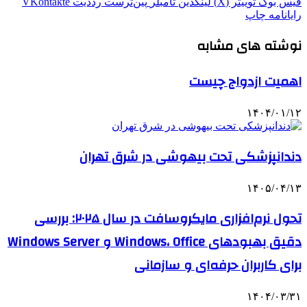
فیس بوک
توییتر (X)
لینکدین
‫تامبلر
‫پین‌ترست
‫رددیت
‫VKontakte
رایانامه
چاپ
نوشته های مشابه
اهمیت ازدواج چیست
۱۴۰۴/۰۱/۱۲
دندانپزشکی تحت بیهوشی در شرق تهران
۱۴۰۵/۰۴/۱۳
تحول نرم‌افزاری مایکروسافت در سال ۲۰۲۵: بررسی
دقیق بهبودهای Windows، Office و Windows Server
برای کاربران حرفه‌ای و سازمانی
۱۴۰۴/۰۳/۳۱