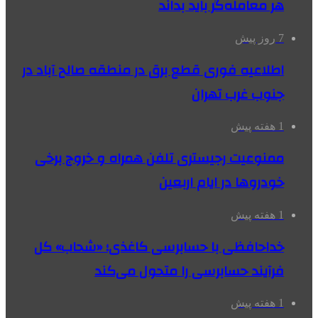
هر معامله‌گر باید بداند
7 روز پیش
اطلاعیه فوری قطع برق در منطقه صالح آباد در
جنوب غرب تهران
1 هفته پیش
ممنوعیت رجیستری تلفن همراه و خروج برخی
خودروها در ایام اربعین
1 هفته پیش
خداحافظی با حسابرسی کاغذی؛ «شحاب» کل
فرآیند حسابرسی را متحول می‌کند
1 هفته پیش