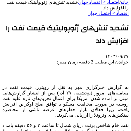
خانه
/
اقتصاد > اقتصاد جهان
/
تشدید تنش‌های ژئوپولیتیک قیمت نفت
را افزایش داد
اقتصاد > اقتصاد جهان
تشدید تنش‌های ژئوپولیتیک قیمت نفت را
افزایش داد
۱۴۰۴/۰۹/۲۷
خواندن این مطلب 2 دقیقه زمان میبرد
به گزارش خبرگزاری مهر به نقل از رویترز، قیمت نفت در
معامله‌های امروز (پنجشنبه، ۲۷ آذر) پس از انتشار گزارش‌هایی
مبنی بر آماده شدن آمریکا برای اعمال تحریم‌های تازه علیه نفت
روسیه در صورت مخالفت مسکو با توافق صلح اوکراین افزایش
یافت، زیرا فعالان بازار خطرهای عرضه ناشی از محاصره
نفتکش‌های ونزوئلا را ارزیابی می‌کردند.
نفت خام شاخص
برنت
دریای شمال تا ساعت ۲ و ۵۶ دقیقه بامداد
روز پنجشنبه به‌وقت گرینویچ با ۴۲ سنت یا ۰.۷ درصد افزایش به ۶۰