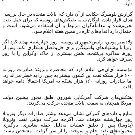
دارد.
گزارش بلومبرگ حکایت از آن دارد که ایالات متحده در حال بررسی
هدف قرار دادن ناوگان سایه نفتکش‌های روسیه که برای حمل نفت
تحریم‌شده و معامله‌گران مرتبط با آن استفاده می‌شود، است و
احتمال دارد اقدام‌های تازه در همین هفته اعلام شود.
ولادیمیر پوتین، رئیس‌جمهوری روسیه، روز چهارشنبه تهدید کرد اگر
اروپا با پیشنهادهای واشینگتن برای حل‌وفصل همکاری نکند، پس از
روزها مذاکره بی‌نتیجه، بخش بیشتری از خاک اوکراین را با زور
تصرف خواهد کرد.
مؤسسه
آی‌ان‌جی
اعلام کرد که محاصره ونزوئلا صادرات روزانه
۶۰۰ هزار بشکه نفت این کشور، بیشتر به چین، را به خطر می‌اندازد،
اما صادرات روزانه ۱۶۰ هزار بشکه به آمریکا احتمالاً ادامه خواهد
یافت.
نفتکش‌های شرکت آمریکایی
شورون
طبق مجوز پیشین دولت
آمریکا همچنان به سمت ایالات متحده حرکت می‌کردند.
منابع و داده‌های گمرکی نشان می‌دهد بیشتر صادرات دیگر ونزوئلا
روز چهارشنبه متوقف شد، اگرچه شرکت دولتی نفت ونزوئلا
(
پدوسا
) پس از تعلیق عملیات به‌دلیل حمله سایبری، بارگیری
محموله‌های نفت خام و سوخت را از سر گرفت، مشخص نیست