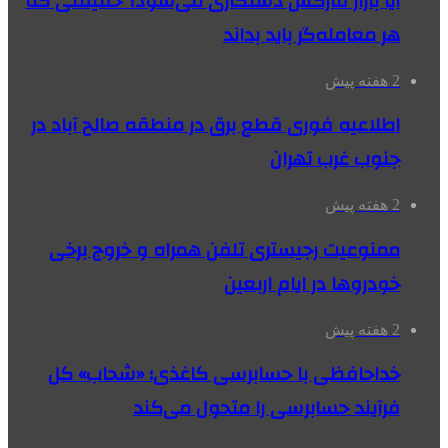
آیا بازار فارکس دستکاری می‌شود؟ حقیقتی که
هر معامله‌گر باید بداند
2 هفته پیش
اطلاعیه فوری قطع برق در منطقه صالح آباد در
جنوب غرب تهران
2 هفته پیش
ممنوعیت رجیستری تلفن همراه و خروج برخی
خودروها در ایام اربعین
2 هفته پیش
خداحافظی با حسابرسی کاغذی؛ «شحاب» کل
فرآیند حسابرسی را متحول می‌کند