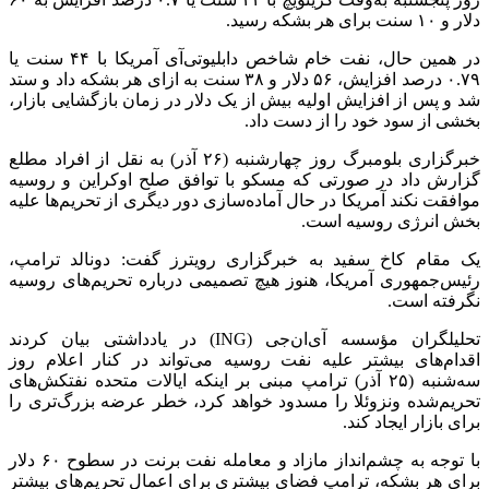
دلار و ۱۰ سنت برای هر بشکه رسید.
در همین حال، نفت خام شاخص
دابلیوتی‌آی
آمریکا با ۴۴ سنت یا
۰.۷۹ درصد افزایش، ۵۶ دلار و ۳۸ سنت به ازای هر بشکه داد و ستد
شد و پس از افزایش اولیه بیش از یک دلار در زمان بازگشایی بازار،
بخشی از سود خود را از دست داد.
خبرگزاری بلومبرگ روز چهارشنبه (۲۶ آذر) به نقل از افراد مطلع
گزارش داد در صورتی که مسکو با توافق صلح اوکراین و روسیه
موافقت نکند آمریکا در حال آماده‌سازی دور دیگری از تحریم‌ها علیه
بخش انرژی روسیه است.
یک مقام کاخ سفید به خبرگزاری رویترز گفت: دونالد ترامپ،
رئیس‌جمهوری آمریکا، هنوز هیچ تصمیمی درباره تحریم‌های روسیه
نگرفته است.
تحلیلگران مؤسسه
آی‌ان‌جی
(ING) در یادداشتی بیان کردند
اقدام‌های بیشتر علیه نفت روسیه می‌تواند در کنار اعلام روز
سه‌شنبه (۲۵ آذر) ترامپ مبنی بر اینکه ایالات متحده نفتکش‌های
تحریم‌شده ونزوئلا را مسدود خواهد کرد، خطر عرضه بزرگ‌تری را
برای بازار ایجاد کند.
با توجه به چشم‌انداز مازاد و معامله نفت
برنت
در سطوح ۶۰ دلار
برای هر بشکه، ترامپ فضای بیشتری برای اعمال تحریم‌های بیشتر