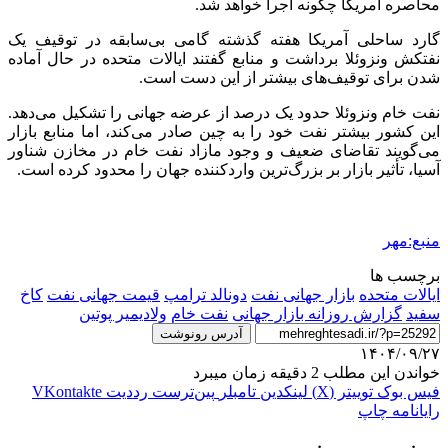
محاصره آمریکا چگونه اجرا خواهد شد.
گارد ساحلی آمریکا هفته گذشته گامی بی‌سابقه در توقیف یک
نفتکش ونزوئلا برداشت و منابع گفتند ایالات متحده در حال آماده
شدن برای توقیف‌های بیشتر از این دست است.
نفت خام ونزوئلا حدود یک درصد از عرضه جهانی را تشکیل می‌دهد.
این کشور بیشتر نفت خود را به چین صادر می‌کند، اما منابع بازار
می‌گویند تقاضای ضعیف و وجود مازاد نفت خام در مخازن شناور
آسیا، تأثیر بازار بر بزرگ‌ترین واردکننده جهان را محدود کرده است.
منبع:مهر
برچسب ها
ایالات متحده
بازار جهانی نفت
دونالد ترامپ
قیمت جهانی نفت
کاخ
سفید
گزارش روزانه بازار جهانی
نفت خام
ولادیمیر پوتین
آدرس رونوشت
۱۴۰۴/۰۹/۲۷
خواندن این مطلب 2 دقیقه زمان میبرد
فیس بوک
توییتر (X)
لینکدین
‫تامبلر
‫پین‌ترست
‫رددیت
‫VKontakte
رایانامه
چاپ