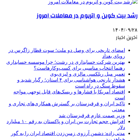
رشد بیت کوین و اتریوم در معاملات امروز
۱۴۰۴/۰۹/۲۸
آخرین اخبار
امضای تاریخی برای وصل دو ملت؛ سوت قطار زاگرس در
رویای بغداد
بهترین شرکت حسابداری در رشت؛ چرا موسسه حسابداری
رهنما انتخاب مناسبی برای کسب‌وکارهاست؟
تعمیر مبل ریلکسی مالزی و لیزی‌بوی
هشدار نارنجی هواشناسی برای ۴ استان؛ رگبار شدید و
سقوط سنگ در راه است
اقتصاد آمریکا با فشارها و ریسک‌های قابل توجهی مواجه
است
تاکید ایران و قرقیزستان بر گسترش همکاری‌های تجاری و
معدنی
وزیر صمت عازم قرقیزستان شد
افزایش حجم تجارت بین ایران و پاکستان به رقم ۱۰ میلیارد
دلار
مدنی‌زاده: دشمن آرزوی زمین‌زدن اقتصاد ایران را به گور
خواهد برد