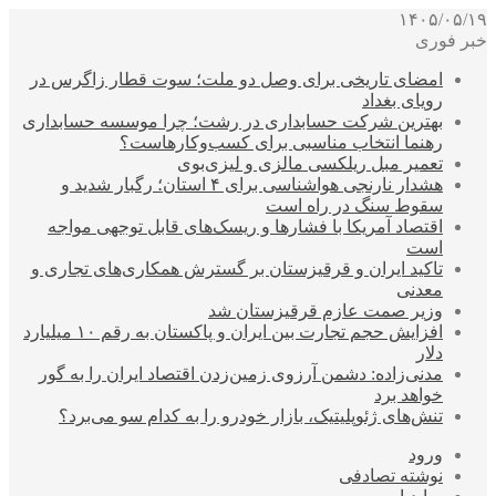
۱۴۰۵/۰۵/۱۹
خبر فوری
امضای تاریخی برای وصل دو ملت؛ سوت قطار زاگرس در
رویای بغداد
بهترین شرکت حسابداری در رشت؛ چرا موسسه حسابداری
رهنما انتخاب مناسبی برای کسب‌وکارهاست؟
تعمیر مبل ریلکسی مالزی و لیزی‌بوی
هشدار نارنجی هواشناسی برای ۴ استان؛ رگبار شدید و
سقوط سنگ در راه است
اقتصاد آمریکا با فشارها و ریسک‌های قابل توجهی مواجه
است
تاکید ایران و قرقیزستان بر گسترش همکاری‌های تجاری و
معدنی
وزیر صمت عازم قرقیزستان شد
افزایش حجم تجارت بین ایران و پاکستان به رقم ۱۰ میلیارد
دلار
مدنی‌زاده: دشمن آرزوی زمین‌زدن اقتصاد ایران را به گور
خواهد برد
تنش‌های ژئوپلیتیک، بازار خودرو را به کدام سو می‌برد؟
ورود
نوشته تصادفی