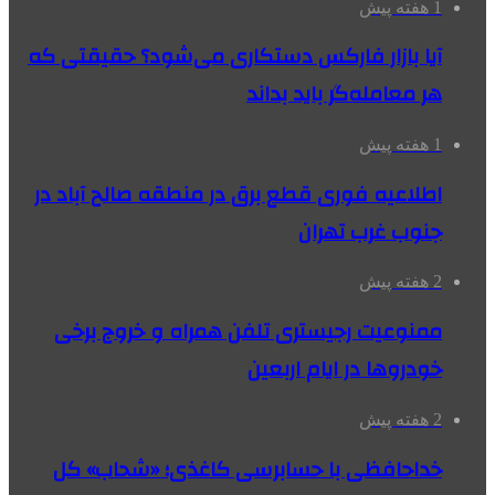
1 هفته پیش
آیا بازار فارکس دستکاری می‌شود؟ حقیقتی که
هر معامله‌گر باید بداند
1 هفته پیش
اطلاعیه فوری قطع برق در منطقه صالح آباد در
جنوب غرب تهران
2 هفته پیش
ممنوعیت رجیستری تلفن همراه و خروج برخی
خودروها در ایام اربعین
2 هفته پیش
خداحافظی با حسابرسی کاغذی؛ «شحاب» کل