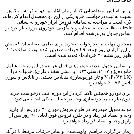
حذف شده‌اند.
بر این اساس، متقاضیانی که از زمان آغاز این دوره فروش تاکنون
نسبت به ثبت درخواست خرید یکی از این دو محصول اقدام کرده‌اند،
لازم است با مراجعه به سامانه فروش ایران‌خودرو به نشانی
ikcosales.ir نسبت به انتخاب و جایگزینی خودروی مورد نظر خود بر
اساس جدول به‌روزشده اقدام کنند.
همچنین مهلت ثبت درخواست خرید برای تمامی متقاضیان که پیش
از این تا پایان روز جمعه ۲۹ خردادماه تعیین شده بود، تا ساعت ۱۲
ظهر روز شنبه ۳۰ خردادماه تمدید شده است.
بر اساس جدول جدید، خودروهای قابل عرضه در این مرحله شامل
خانواده پژو ۲۰۷ (دستی TU۳ و دستی سقف فلزی)، خانواده تارا
(V۱P، V۴ LX و تارا توربوشارژ)، دناپلاس دستی، راناپلاس و سورن
پلاس XU۷P خواهد بود.
ایران‌خودرو همچنین تاکید کرد در این دوره، ثبت درخواست خرید
بدون نیاز به مسدودسازی وجه در حساب بانکی انجام می‌شود.
موعد تحویل خودروها در طرح فروش فوری ۳۰ روز پس از واریز
وجه و انعقاد قرارداد و در طرح فروش فوق‌العاده ۹۰ روز پس از
واریز وجه و انعقاد قرارداد خواهد بود.
زمان برگزاری مراسم اولویت‌بندی و سایر جزئیات مرتبط با فرآیند