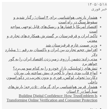
۱۴۰۵/۰۵/۱۸
خبر فوری
هشدار نارنجی هواشناسی برای ۴ استان؛ رگبار شدید و
سقوط سنگ در راه است
اقتصاد آمریکا با فشارها و ریسک‌های قابل توجهی مواجه
است
تاکید ایران و قرقیزستان بر گسترش همکاری‌های تجاری و
معدنی
وزیر صمت عازم قرقیزستان شد
افزایش حجم تجارت بین ایران و پاکستان به رقم ۱۰ میلیارد
دلار
مدنی‌زاده: دشمن آرزوی زمین‌زدن اقتصاد ایران را به گور
خواهد برد
تنش‌های ژئوپلیتیک، بازار خودرو را به کدام سو می‌برد؟
انواع قاب بندی دیوار با گچبری پیش ساخته پلی یورتان
دکارت؛ تحولی لوکس، فوری و بدون تخریب در دکوراسیون
داخلی
هشدار قرمز هواشناسی برای گرمای ۵۰ درجه؛ بارش‌های
سیل‌آسا در ۳ استان
Building Digital Confidence: How TrustEmblem Is
Transforming Online Verification and Consumer Protection
ورود