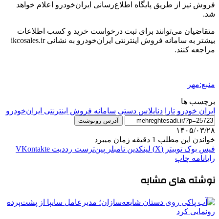
فروش نیز از طریق پایگاه اطلاع‌رسانی ایران‌خودرو اعلام خواهد
شد.
متقاضیان می‌توانند برای ثبت درخواست خرید و کسب اطلاعات
بیشتر به سامانه فروش اینترنتی ایران‌خودرو به نشانی ikcosales.ir
مراجعه کنند.
منبع:مهر
برچسب ها
ایران خودرو
تارا
دناپلاس دستی
سامانه فروش اینترنتی ایران‌خودرو
آدرس رونوشت
۱۴۰۵/۰۳/۲۸
خواندن این مطلب 1 دقیقه زمان میبرد
فیس بوک
توییتر (X)
لینکدین
‫تامبلر
‫پین‌ترست
‫رددیت
‫VKontakte
رایانامه
چاپ
نوشته های مشابه