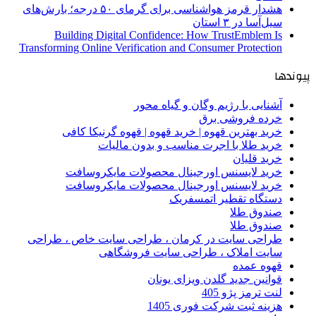
هشدار قرمز هواشناسی برای گرمای ۵۰ درجه؛ بارش‌های
سیل‌آسا در ۳ استان
Building Digital Confidence: How TrustEmblem Is
Transforming Online Verification and Consumer Protection
پیوندها
آشنایی با رژیم وگان و گیاه محور
خرده فروشی برق
خرید بهترین قهوه | خرید قهوه | قهوه گرنیکا کافی
خرید طلا با اجرت مناسب و بدون مالیات
خرید قلیان
خرید لایسنس اورجینال محصولات مایکروسافت
خرید لایسنس اورجینال محصولات مایکروسافت
دستگاه تقطیر اتمسفریک
صندوق طلا
صندوق طلا
طراحی سایت در کرمان ، طراحی سایت خاص ، طراحی
سایت املاک ، طراحی سایت فروشگاهی
قهوه عمده
قوانین جدید گلدن ویزای یونان
لنت ترمز پژو 405
هزینه ثبت شرکت فوری 1405