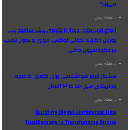
می‌برد؟
1 هفته پیش
انواع قاب بندی دیوار با گچبری پیش ساخته پلی
یورتان دکارت؛ تحولی لوکس، فوری و بدون تخریب
در دکوراسیون داخلی
1 هفته پیش
هشدار قرمز هواشناسی برای گرمای ۵۰ درجه؛
بارش‌های سیل‌آسا در ۳ استان
1 هفته پیش
Building Digital Confidence: How
TrustEmblem Is Transforming Online