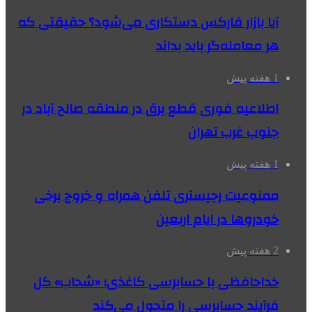
آیا بازار فارکس دستکاری می‌شود؟ حقیقتی که
هر معامله‌گر باید بداند
1 هفته پیش
اطلاعیه فوری قطع برق در منطقه صالح آباد در
جنوب غرب تهران
1 هفته پیش
ممنوعیت رجیستری تلفن همراه و خروج برخی
خودروها در ایام اربعین
2 هفته پیش
خداحافظی با حسابرسی کاغذی؛ «شحاب» کل
فرآیند حسابرسی را متحول می‌کند