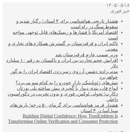
۱۴۰۵/۰۵/۱۸
خبر فوری
هشدار نارنجی هواشناسی برای ۴ استان؛ رگبار شدید و
سقوط سنگ در راه است
اقتصاد آمریکا با فشارها و ریسک‌های قابل توجهی مواجه
است
تاکید ایران و قرقیزستان بر گسترش همکاری‌های تجاری و
معدنی
وزیر صمت عازم قرقیزستان شد
افزایش حجم تجارت بین ایران و پاکستان به رقم ۱۰ میلیارد
دلار
مدنی‌زاده: دشمن آرزوی زمین‌زدن اقتصاد ایران را به گور
خواهد برد
تنش‌های ژئوپلیتیک، بازار خودرو را به کدام سو می‌برد؟
انواع قاب بندی دیوار با گچبری پیش ساخته پلی یورتان
دکارت؛ تحولی لوکس، فوری و بدون تخریب در دکوراسیون
داخلی
هشدار قرمز هواشناسی برای گرمای ۵۰ درجه؛ بارش‌های
سیل‌آسا در ۳ استان
Building Digital Confidence: How TrustEmblem Is
Transforming Online Verification and Consumer Protection
ورود