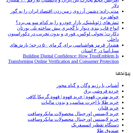
دلار
مدنی‌زاده: دشمن آرزوی زمین‌زدن اقتصاد ایران را به گور
خواهد برد
تنش‌های ژئوپلیتیک، بازار خودرو را به کدام سو می‌برد؟
انواع قاب بندی دیوار با گچبری پیش ساخته پلی یورتان
دکارت؛ تحولی لوکس، فوری و بدون تخریب در دکوراسیون
داخلی
هشدار قرمز هواشناسی برای گرمای ۵۰ درجه؛ بارش‌های
سیل‌آسا در ۳ استان
Building Digital Confidence: How TrustEmblem Is
Transforming Online Verification and Consumer Protection
پیوندها
آشنایی با رژیم وگان و گیاه محور
خرده فروشی برق
خرید بهترین قهوه | خرید قهوه | قهوه گرنیکا کافی
خرید طلا با اجرت مناسب و بدون مالیات
خرید قلیان
خرید لایسنس اورجینال محصولات مایکروسافت
خرید لایسنس اورجینال محصولات مایکروسافت
دستگاه تقطیر اتمسفریک
صندوق طلا