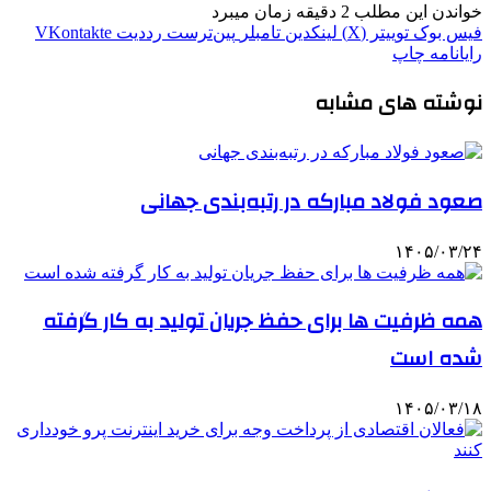
خواندن این مطلب 2 دقیقه زمان میبرد
فیس بوک
توییتر (X)
لینکدین
‫تامبلر
‫پین‌ترست
‫رددیت
‫VKontakte
رایانامه
چاپ
نوشته های مشابه
صعود فولاد مبارکه در رتبه‌بندی جهانی
۱۴۰۵/۰۳/۲۴
همه ظرفیت ها برای حفظ جریان تولید به کار گرفته
شده است
۱۴۰۵/۰۳/۱۸