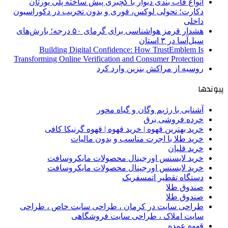
انواع قاب بندی دیوار با گچبری پیش ساخته پلی یورتان
دکارت؛ تحولی لوکس، فوری و بدون تخریب در دکوراسیون
داخلی
هشدار قرمز هواشناسی برای گرمای ۵۰ درجه؛ بارش‌های
سیل‌آسا در ۳ استان
Building Digital Confidence: How TrustEmblem Is
Transforming Online Verification and Consumer Protection
روسیه از مراکش بنزین وارد کرد
پیوندها
آشنایی با رژیم وگان و گیاه محور
خرده فروشی برق
خرید بهترین قهوه | خرید قهوه | قهوه گرنیکا کافی
خرید طلا با اجرت مناسب و بدون مالیات
خرید قلیان
خرید لایسنس اورجینال محصولات مایکروسافت
خرید لایسنس اورجینال محصولات مایکروسافت
دستگاه تقطیر اتمسفریک
صندوق طلا
صندوق طلا
طراحی سایت در کرمان ، طراحی سایت خاص ، طراحی
سایت املاک ، طراحی سایت فروشگاهی
قهوه عمده