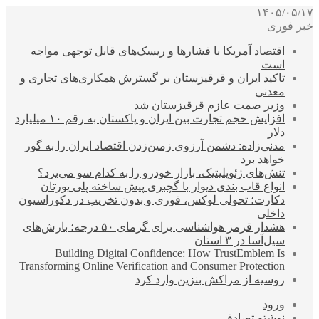
۱۴۰۵/۰۵/۱۷
خبر فوری
اقتصاد آمریکا با فشارها و ریسک‌های قابل توجهی مواجه
است
تاکید ایران و قرقیزستان بر گسترش همکاری‌های تجاری و
معدنی
وزیر صمت عازم قرقیزستان شد
افزایش حجم تجارت بین ایران و پاکستان به رقم ۱۰ میلیارد
دلار
مدنی‌زاده: دشمن آرزوی زمین‌زدن اقتصاد ایران را به گور
خواهد برد
تنش‌های ژئوپلیتیک، بازار خودرو را به کدام سو می‌برد؟
انواع قاب بندی دیوار با گچبری پیش ساخته پلی یورتان
دکارت؛ تحولی لوکس، فوری و بدون تخریب در دکوراسیون
داخلی
هشدار قرمز هواشناسی برای گرمای ۵۰ درجه؛ بارش‌های
سیل‌آسا در ۳ استان
Building Digital Confidence: How TrustEmblem Is
Transforming Online Verification and Consumer Protection
روسیه از مراکش بنزین وارد کرد
ورود
نوشته تصادفی