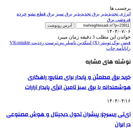
برچسب ها
انرژی تجدید‌پذیر
برق تجدیدپذیر
برق سبز
برق قطع نشو
خرده
فروشی برق
آدرس رونوشت
۱۴۰۴/۰۷/۰۶
خواندن این مطلب 3 دقیقه زمان میبرد
فیس بوک
توییتر (X)
لینکدین
‫تامبلر
‫پین‌ترست
‫رددیت
‫VKontakte
رایانامه
چاپ
نوشته های مشابه
خرید برق مطمئن و پایدار برای صنایع؛ راهکاری
هوشمندانه با برق سبز تامین انرژی پایدار آرارات
۱۴۰۴/۰۴/۱۶
آی‌تی ریسرچز؛ پیشران تحول دیجیتال و هوش مصنوعی
در ایران