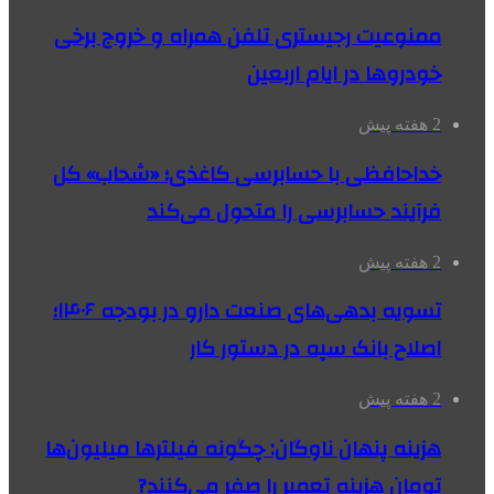
ممنوعیت رجیستری تلفن همراه و خروج برخی
خودروها در ایام اربعین
2 هفته پیش
خداحافظی با حسابرسی کاغذی؛ «شحاب» کل
فرآیند حسابرسی را متحول می‌کند
2 هفته پیش
تسویه بدهی‌های صنعت دارو در بودجه ۱۴۰۶؛
اصلاح بانک سپه در دستور کار
2 هفته پیش
هزینه پنهان ناوگان: چگونه فیلترها میلیون‌ها
تومان هزینه تعمیر را صفر می‌کنند?