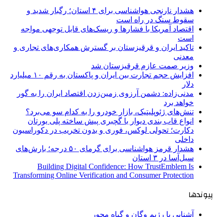
هشدار نارنجی هواشناسی برای ۴ استان؛ رگبار شدید و
سقوط سنگ در راه است
اقتصاد آمریکا با فشارها و ریسک‌های قابل توجهی مواجه
است
تاکید ایران و قرقیزستان بر گسترش همکاری‌های تجاری و
معدنی
وزیر صمت عازم قرقیزستان شد
افزایش حجم تجارت بین ایران و پاکستان به رقم ۱۰ میلیارد
دلار
مدنی‌زاده: دشمن آرزوی زمین‌زدن اقتصاد ایران را به گور
خواهد برد
تنش‌های ژئوپلیتیک، بازار خودرو را به کدام سو می‌برد؟
انواع قاب بندی دیوار با گچبری پیش ساخته پلی یورتان
دکارت؛ تحولی لوکس، فوری و بدون تخریب در دکوراسیون
داخلی
هشدار قرمز هواشناسی برای گرمای ۵۰ درجه؛ بارش‌های
سیل‌آسا در ۳ استان
Building Digital Confidence: How TrustEmblem Is
Transforming Online Verification and Consumer Protection
پیوندها
آشنایی با رژیم وگان و گیاه محور