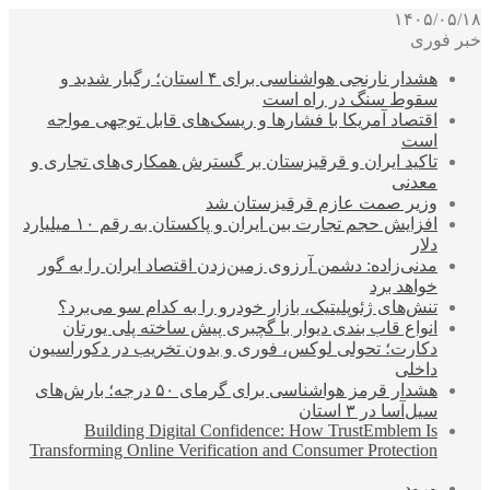
۱۴۰۵/۰۵/۱۸
خبر فوری
هشدار نارنجی هواشناسی برای ۴ استان؛ رگبار شدید و
سقوط سنگ در راه است
اقتصاد آمریکا با فشارها و ریسک‌های قابل توجهی مواجه
است
تاکید ایران و قرقیزستان بر گسترش همکاری‌های تجاری و
معدنی
وزیر صمت عازم قرقیزستان شد
افزایش حجم تجارت بین ایران و پاکستان به رقم ۱۰ میلیارد
دلار
مدنی‌زاده: دشمن آرزوی زمین‌زدن اقتصاد ایران را به گور
خواهد برد
تنش‌های ژئوپلیتیک، بازار خودرو را به کدام سو می‌برد؟
انواع قاب بندی دیوار با گچبری پیش ساخته پلی یورتان
دکارت؛ تحولی لوکس، فوری و بدون تخریب در دکوراسیون
داخلی
هشدار قرمز هواشناسی برای گرمای ۵۰ درجه؛ بارش‌های
سیل‌آسا در ۳ استان
Building Digital Confidence: How TrustEmblem Is
Transforming Online Verification and Consumer Protection
ورود