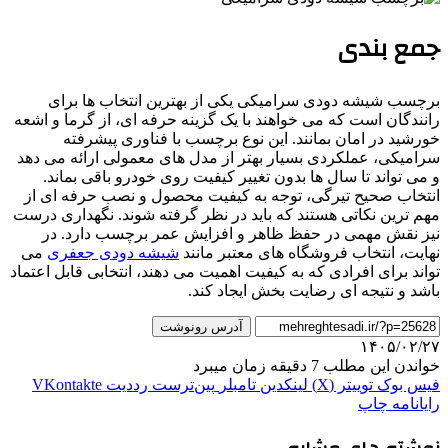
جمع بندی
برچسب شیشه دودی سرامیکی یکی از بهترین انتخاب ها برای
رانندگان است که می خواهند با یک گزینه حرفه ای، از گرما و اشعه
خورشید در امان بمانند. این نوع برچسب با فناوری پیشرفته
سرامیکی، عملکردی بسیار بهتر از مدل های معمولی ارائه می دهد
و می تواند تا سال ها بدون تغییر کیفیت روی خودرو باقی بماند.
انتخاب صحیح تیرگی، توجه به کیفیت محصول و نصب حرفه ای از
مهم ترین نکاتی هستند که باید در نظر گرفته شوند. نگهداری درست
نیز نقش مهمی در حفظ ظاهر و افزایش عمر برچسب دارد. در
نهایت، انتخاب فروشگاه های معتبر مانند
شیشه دودی جعفری
می
تواند برای افرادی که به کیفیت اهمیت می دهند، انتخابی قابل اعتماد
باشد و نتیجه ای رضایت بخش ایجاد کند.
آدرس رونوشت
۱۴۰۵/۰۲/۲۷
خواندن این مطلب 7 دقیقه زمان میبرد
فیس بوک
توییتر (X)
لینکدین
‫تامبلر
‫پین‌ترست
‫رددیت
‫VKontakte
رایانامه
چاپ