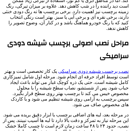
کند. اما در مناطق ابری یا کم نور، استفاده از تیرگی زیاد ممکن
است دید راننده را در شب کاهش دهد. علاوه بر میزان تیرگی، رنگ
زمینه برچسب نیز اهمیت دارد. برخی برچسب ها ته رنگ دودی خنثی
دارند، برخی نقره ای و برخی آبی یا سبز. بهتر است رنگی انتخاب
کنید که با رنگ خودرو هماهنگ باشد و در کنار آن، وضوح تصویر را
کاهش ندهد.
مراحل نصب اصولی برچسب شیشه دودی
سرامیکی
نصب برچسب شیشه دودی سرامیکی
یک کار تخصصی است و بهتر
است توسط افراد حرفه ای انجام شود. مرحله اول شامل تمیز‌کاری
کامل شیشه است. حتی یک ذره کوچک غبار می تواند باعث ایجاد
حباب شود. پس از شستشو، نصاب سطح شیشه را با محلول
مخصوص خیس می کند تا برچسب بهتر روی سطح قرار بگیرد.
سپس برچسب به آرامی روی شیشه تنظیم می شود و با کاردک
های مخصوص صاف می شود.
در مرحله بعد، لبه های اضافی برچسب با ابزار دقیق بریده می شود.
این مرحله نیاز به تمرکز و دقت بالا دارد تا لبه ها آسیب نبینند. پس از
نصب، حدود ۲۴ تا ۴۸ ساعت زمان لازم است تا چسب کاملا خشک