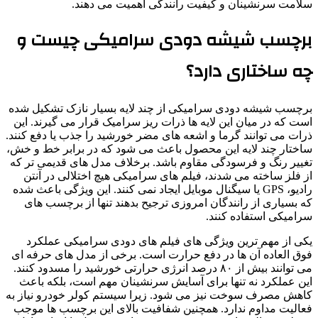
سلامت سرنشینان و کیفیت رانندگی اهمیت می دهند.
برچسب شیشه دودی سرامیکی چیست و
چه ساختاری دارد؟
برچسب شیشه دودی سرامیکی از چند لایه بسیار نازک تشکیل شده
است که در میان این لایه ها ذرات ریز سرامیک قرار می گیرند. این
ذرات می توانند گرما و اشعه های مضر خورشید را جذب یا دفع کنند.
ساختار چند لایه این محصول باعث می شود که در برابر خط و خش،
تغییر رنگ و فرسودگی مقاوم باشد. برخلاف مدل های قدیمی تر که
از فلز ساخته می شدند، فیلم های سرامیکی هیچ اختلالی در آنتن
رادیو، GPS یا سیگنال موبایل ایجاد نمی کنند. این ویژگی باعث شده
که بسیاری از رانندگان امروزی ترجیح بدهند تنها از برچسب های
سرامیکی استفاده کنند.
یکی از مهم ترین ویژگی های فیلم های دودی سرامیکی عملکرد
فوق العاده آن ها در دفع حرارت است. برخی از مدل های حرفه ای
می توانند بیش از ۸۰ درصد انرژی حرارتی خورشید را مسدود کنند.
این عملکرد نه تنها برای آسایش سرنشینان مهم است، بلکه باعث
کاهش مصرف سوخت نیز می شود. زیرا سیستم کولر خودرو نیاز به
فعالیت مداوم ندارد. همچنین شفافیت بالای این برچسب ها موجب