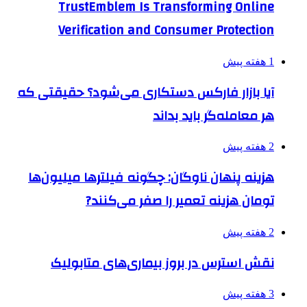
TrustEmblem Is Transforming Online
Verification and Consumer Protection
1 هفته پیش
آیا بازار فارکس دستکاری می‌شود؟ حقیقتی که
هر معامله‌گر باید بداند
2 هفته پیش
هزینه پنهان ناوگان: چگونه فیلترها میلیون‌ها
تومان هزینه تعمیر را صفر می‌کنند?
2 هفته پیش
نقش استرس در بروز بیماری‌های متابولیک
3 هفته پیش