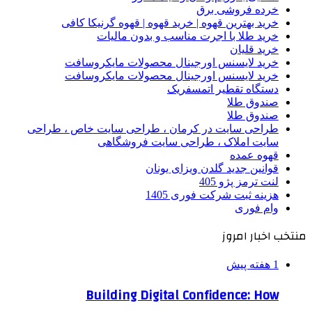
خرده فروشی برق
خرید بهترین قهوه | خرید قهوه | قهوه گرنیکا کافی
خرید طلا با اجرت مناسب و بدون مالیات
خرید قلیان
خرید لایسنس اورجینال محصولات مایکروسافت
خرید لایسنس اورجینال محصولات مایکروسافت
دستگاه تقطیر اتمسفریک
صندوق طلا
صندوق طلا
طراحی سایت در کرمان ، طراحی سایت خاص ، طراحی
سایت املاک ، طراحی سایت فروشگاهی
قهوه عمده
قوانین جدید گلدن ویزای یونان
لنت ترمز پژو 405
هزینه ثبت شرکت فوری 1405
وام فوری
منتخب اخبار امروز
1 هفته پیش
Building Digital Confidence: How