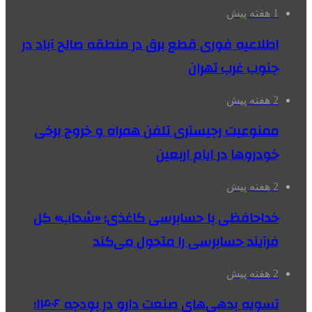
1 هفته پیش
اطلاعیه فوری قطع برق در منطقه صالح آباد در
جنوب غرب تهران
2 هفته پیش
ممنوعیت رجیستری تلفن همراه و خروج برخی
خودروها در ایام اربعین
2 هفته پیش
خداحافظی با حسابرسی کاغذی؛ «شحاب» کل
فرآیند حسابرسی را متحول می‌کند
2 هفته پیش
تسویه بدهی‌های صنعت دارو در بودجه ۱۴۰۶؛