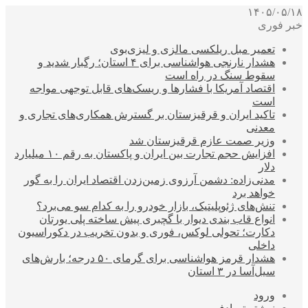
۱۴۰۵/۰۵/۱۸
خبر فوری
تعمیر مبل ریلکسی مالزی و لیزی‌بوی
هشدار نارنجی هواشناسی برای ۴ استان؛ رگبار شدید و
سقوط سنگ در راه است
اقتصاد آمریکا با فشارها و ریسک‌های قابل توجهی مواجه
است
تاکید ایران و قرقیزستان بر گسترش همکاری‌های تجاری و
معدنی
وزیر صمت عازم قرقیزستان شد
افزایش حجم تجارت بین ایران و پاکستان به رقم ۱۰ میلیارد
دلار
مدنی‌زاده: دشمن آرزوی زمین‌زدن اقتصاد ایران را به گور
خواهد برد
تنش‌های ژئوپلیتیک، بازار خودرو را به کدام سو می‌برد؟
انواع قاب بندی دیوار با گچبری پیش ساخته پلی یورتان
دکارت؛ تحولی لوکس، فوری و بدون تخریب در دکوراسیون
داخلی
هشدار قرمز هواشناسی برای گرمای ۵۰ درجه؛ بارش‌های
سیل‌آسا در ۳ استان
ورود