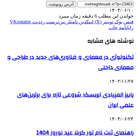
آدرس رونوشت
۱۴۰۴/۰۶/۱۰
خواندن این مطلب 6 دقیقه زمان میبرد
فیس بوک
توییتر (X)
لینکدین
‫تامبلر
‫پین‌ترست
‫رددیت
‫VKontakte
رایانامه
چاپ
نوشته های مشابه
تکنولوژی در معماری و فناوری‌های جدید در طراحی و
معماری داخلی
۱۴۰۲/۱۱/۲۷
پاییز المپیادی آیریسک؛ شروعی تازه برای برترین‌های
علمی ایران
۱۴۰۴/۰۶/۲۴
راهنمای ثبت نام تور کربلا عید نوروز 1404