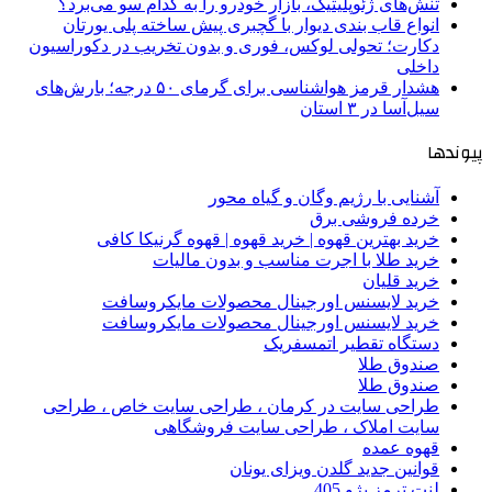
تنش‌های ژئوپلیتیک، بازار خودرو را به کدام سو می‌برد؟
انواع قاب بندی دیوار با گچبری پیش ساخته پلی یورتان
دکارت؛ تحولی لوکس، فوری و بدون تخریب در دکوراسیون
داخلی
هشدار قرمز هواشناسی برای گرمای ۵۰ درجه؛ بارش‌های
سیل‌آسا در ۳ استان
پیوندها
آشنایی با رژیم وگان و گیاه محور
خرده فروشی برق
خرید بهترین قهوه | خرید قهوه | قهوه گرنیکا کافی
خرید طلا با اجرت مناسب و بدون مالیات
خرید قلیان
خرید لایسنس اورجینال محصولات مایکروسافت
خرید لایسنس اورجینال محصولات مایکروسافت
دستگاه تقطیر اتمسفریک
صندوق طلا
صندوق طلا
طراحی سایت در کرمان ، طراحی سایت خاص ، طراحی
سایت املاک ، طراحی سایت فروشگاهی
قهوه عمده
قوانین جدید گلدن ویزای یونان
لنت ترمز پژو 405