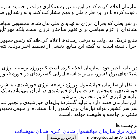
سازمان اعلام کرده که در این مسیر به همکاری دولت و حمایت سرمایه‌گ
دعوت کرده تا در این طرح ملی و مهم مشارکت کنند و به رشد این صنعت
در شرایطی که بحران انرژی به تهدیدی ملی بدل شده، همسویی سیاس
نشانه‌ای از عزم سیاسی برای تغییر ساختار انرژی است، بلکه مهر تأی
منابع نزدیک به دولت به برخی رسانه‌ها اعلام کرده‌اند که رئیس‌جم
اجرا دانسته است. به گفته این منابع، بخشی از تصمیم اخیر دولت، نت
در بیانیه اخیر خود، سازمان اعلام کرده است که پروژه توسعه انرژی 
شبکه‌های برق کشور، می‌تواند اشتغال‌زایی گسترده‌ای در حوزه فناوری‌
به نقل از سازمان جهانشمول: پروژه توسعه انرژی خورشیدی، به شرکا ا
خورشیدی و همچنین احداث مزارع خورشیدی در ایران می‌تواند به یک کس
نیازهای انرژی کشور محسوب می‌شود.
این سازمان قصد دارد با تولید گستردهٔ پنل‌های خورشیدی و تجهیز تما
سراسر کشور، بتواند نیازهای برق کشور را با استفاده از منبعی تجدیدپ
مثبتی بر جامعه و طبیعت خواهد داشت.
برچسب ها
انرژی
برق
سازمان جهانشمول
شایان اکبری
شایان سوشیانت
آدرس رونوشت