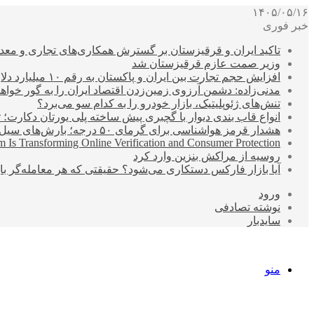
۱۴۰۵/۰۵/۱۶
خبر فوری
تاکید ایران و قرقیزستان بر گسترش همکاری‌های تجاری و معد
وزیر صمت عازم قرقیزستان شد
افزایش حجم تجارت بین ایران و پاکستان به رقم ۱۰ میلیارد دلار
مدنی‌زاده: دشمن آرزوی زمین‌زدن اقتصاد ایران را به گور خواهد
تنش‌های ژئوپلیتیک، بازار خودرو را به کدام سو می‌برد؟
انواع قاب بندی دیوار با گچبری پیش ساخته پلی یورتان دکارت
هشدار قرمز هواشناسی برای گرمای ۵۰ درجه؛ بارش‌های سیل‌آسا در ۳ استان
 Is Transforming Online Verification and Consumer Protection
روسیه از مراکش بنزین وارد کرد
آیا بازار فارکس دستکاری می‌شود؟ حقیقتی که هر معامله‌گر باید
ورود
نوشته تصادفی
سایدبار
منو