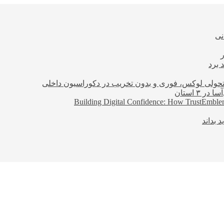
نی
 برد
؛ تحولی لوکس، فوری و بدون تخریب در دکوراسیون داخلی
Building Digital Confidence: How TrustEmblem
 بداند