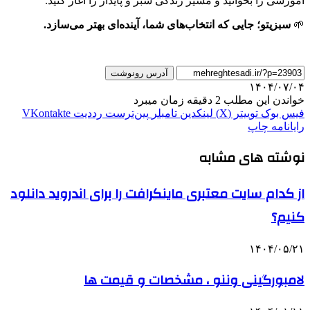
آموزشی را بخوانید و مسیر زندگی سبز و پایدار را آغاز کنید.
🌱
سبزیتو؛ جایی که انتخاب‌های شما، آینده‌ای بهتر می‌سازد.
آدرس رونوشت
۱۴۰۴/۰۷/۰۴
خواندن این مطلب 2 دقیقه زمان میبرد
فیس بوک
توییتر (X)
لینکدین
‫تامبلر
‫پین‌ترست
‫رددیت
‫VKontakte
رایانامه
چاپ
نوشته های مشابه
از کدام سایت معتبری ماینکرافت را برای اندروید دانلود
کنیم؟
۱۴۰۴/۰۵/۲۱
لامبورگینی وننو ، مشخصات و قیمت ها