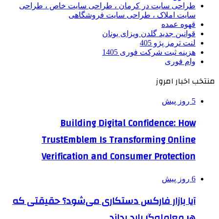
طراحی سایت در کرمان ، طراحی سایت خاص ، طراحی
سایت املاک ، طراحی سایت فروشگاهی
قهوه عمده
قوانین جدید گلدن ویزای یونان
لنت ترمز پژو 405
هزینه ثبت شرکت فوری 1405
وام فوری
منتخب اخبار امروز
5 روز پیش
Building Digital Confidence: How
TrustEmblem Is Transforming Online
Verification and Consumer Protection
6 روز پیش
آیا بازار فارکس دستکاری می‌شود؟ حقیقتی که
هر معامله‌گر باید بداند