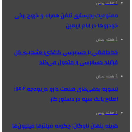
1 هفته پیش
ممنوعیت رجیستری تلفن همراه و خروج برخی
خودروها در ایام اربعین
1 هفته پیش
خداحافظی با حسابرسی کاغذی؛ «شحاب» کل
فرآیند حسابرسی را متحول می‌کند
1 هفته پیش
تسویه بدهی‌های صنعت دارو در بودجه ۱۴۰۶؛
اصلاح بانک سپه در دستور کار
1 هفته پیش
هزینه پنهان ناوگان: چگونه فیلترها میلیون‌ها