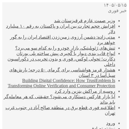
۱۴۰۵/۰۵/۱۵
خبر فوری
وزیر صمت عازم قرقیزستان شد
افزایش حجم تجارت بین ایران و پاکستان به رقم ۱۰ میلیارد
دلار
مدنی‌زاده: دشمن آرزوی زمین‌زدن اقتصاد ایران را به گور
خواهد برد
تنش‌های ژئوپلیتیک، بازار خودرو را به کدام سو می‌برد؟
انواع قاب بندی دیوار با گچبری پیش ساخته پلی یورتان
دکارت؛ تحولی لوکس، فوری و بدون تخریب در دکوراسیون
داخلی
هشدار قرمز هواشناسی برای گرمای ۵۰ درجه؛ بارش‌های
سیل‌آسا در ۳ استان
Building Digital Confidence: How TrustEmblem Is
Transforming Online Verification and Consumer Protection
روسیه از مراکش بنزین وارد کرد
آیا بازار فارکس دستکاری می‌شود؟ حقیقتی که هر معامله‌گر
باید بداند
اطلاعیه فوری قطع برق در منطقه صالح آباد در جنوب غرب
تهران
ورود
نوشته تصادفی