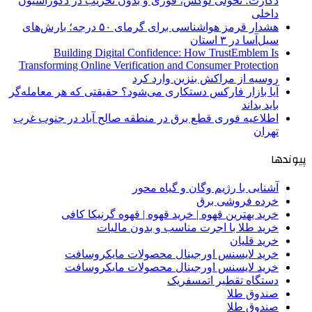
دکارت؛ تحولی لوکس، فوری و بدون تخریب در دکوراسیون
داخلی
هشدار قرمز هواشناسی برای گرمای ۵۰ درجه؛ بارش‌های
سیل‌آسا در ۳ استان
Building Digital Confidence: How TrustEmblem Is
Transforming Online Verification and Consumer Protection
روسیه از مراکش بنزین وارد کرد
آیا بازار فارکس دستکاری می‌شود؟ حقیقتی که هر معامله‌گر
باید بداند
اطلاعیه فوری قطع برق در منطقه صالح آباد در جنوب غرب
تهران
پیوندها
آشنایی با رژیم وگان و گیاه محور
خرده فروشی برق
خرید بهترین قهوه | خرید قهوه | قهوه گرنیکا کافی
خرید طلا با اجرت مناسب و بدون مالیات
خرید قلیان
خرید لایسنس اورجینال محصولات مایکروسافت
خرید لایسنس اورجینال محصولات مایکروسافت
دستگاه تقطیر اتمسفریک
صندوق طلا
صندوق طلا