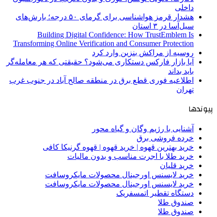
داخلی
هشدار قرمز هواشناسی برای گرمای ۵۰ درجه؛ بارش‌های
سیل‌آسا در ۳ استان
Building Digital Confidence: How TrustEmblem Is
Transforming Online Verification and Consumer Protection
روسیه از مراکش بنزین وارد کرد
آیا بازار فارکس دستکاری می‌شود؟ حقیقتی که هر معامله‌گر
باید بداند
اطلاعیه فوری قطع برق در منطقه صالح آباد در جنوب غرب
تهران
پیوندها
آشنایی با رژیم وگان و گیاه محور
خرده فروشی برق
خرید بهترین قهوه | خرید قهوه | قهوه گرنیکا کافی
خرید طلا با اجرت مناسب و بدون مالیات
خرید قلیان
خرید لایسنس اورجینال محصولات مایکروسافت
خرید لایسنس اورجینال محصولات مایکروسافت
دستگاه تقطیر اتمسفریک
صندوق طلا
صندوق طلا