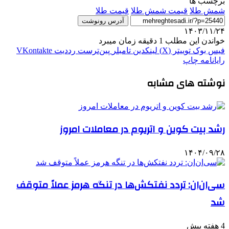
برچسب ها
شمش طلا
قیمت شمش طلا
قیمت طلا
آدرس رونوشت
۱۴۰۳/۱۱/۲۴
خواندن این مطلب 1 دقیقه زمان میبرد
فیس بوک
توییتر (X)
لینکدین
‫تامبلر
‫پین‌ترست
‫رددیت
‫VKontakte
رایانامه
چاپ
نوشته های مشابه
رشد بیت کوین و اتریوم در معاملات امروز
۱۴۰۴/۰۹/۲۸
سی‌ان‌ان: تردد نفتکش‌ها در تنگه هرمز عملاً متوقف
شد
4 هفته پیش