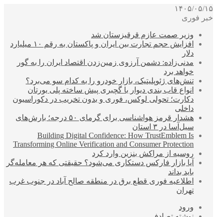
۱۴۰۵/۰۵/۱۵
خبر فوری
وزیر صمت عازم قرقیزستان شد
افزایش حجم تجارت بین ایران و پاکستان به رقم ۱۰ میلیارد
دلار
مدنی‌زاده: دشمن آرزوی زمین‌زدن اقتصاد ایران را به گور
خواهد برد
تنش‌های ژئوپلیتیک، بازار خودرو را به کدام سو می‌برد؟
انواع قاب بندی دیوار با گچبری پیش ساخته پلی یورتان
دکارت؛ تحولی لوکس، فوری و بدون تخریب در دکوراسیون
داخلی
هشدار قرمز هواشناسی برای گرمای ۵۰ درجه؛ بارش‌های
سیل‌آسا در ۳ استان
Building Digital Confidence: How TrustEmblem Is
Transforming Online Verification and Consumer Protection
روسیه از مراکش بنزین وارد کرد
آیا بازار فارکس دستکاری می‌شود؟ حقیقتی که هر معامله‌گر
باید بداند
اطلاعیه فوری قطع برق در منطقه صالح آباد در جنوب غرب
تهران
ورود
نوشته تصادفی