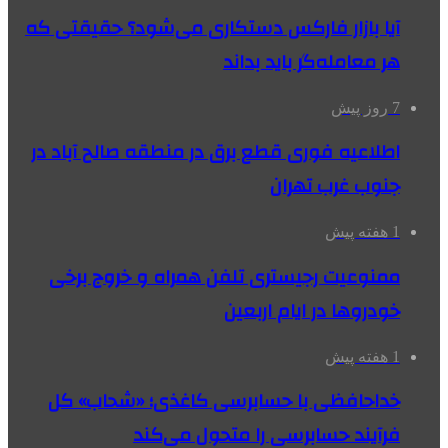
آیا بازار فارکس دستکاری می‌شود؟ حقیقتی که
هر معامله‌گر باید بداند
7 روز پیش
اطلاعیه فوری قطع برق در منطقه صالح آباد در
جنوب غرب تهران
1 هفته پیش
ممنوعیت رجیستری تلفن همراه و خروج برخی
خودروها در ایام اربعین
1 هفته پیش
خداحافظی با حسابرسی کاغذی؛ «شحاب» کل
فرآیند حسابرسی را متحول می‌کند