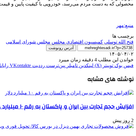
محصولی که به دست مردم می‌رسد، خودرویی با کیفیت پایین و قیمت ب
منبع:مهر
برچسب ها
فتح الله توسلی
کمیسیون اقتصادی مجلس
مجلس شورای اسلامی
آدرس رونوشت
۱۴۰۵/۰۴/۰۲
خواندن این مطلب 4 دقیقه زمان میبرد
فیس بوک
توییتر (X)
لینکدین
‫تامبلر
‫پین‌ترست
‫رددیت
‫VKontakte
رایان
نوشته های مشابه
افزایش حجم تجارت بین ایران و پاکستان به رقم ۱۰ میلیارد دلار
2 روز پیش