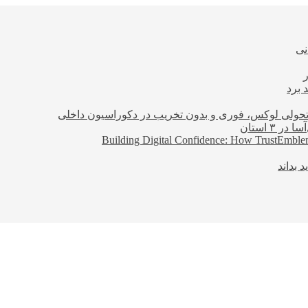
نی
 برد
؛ تحولی لوکس، فوری و بدون تخریب در دکوراسیون داخلی
Building Digital Confidence: How TrustEmblem
 بداند