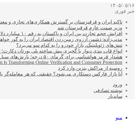
۱۴۰۵/۰۵/۱۶
خبر فوری
تاکید ایران و قرقیزستان بر گسترش همکاری‌های تجاری و معد
وزیر صمت عازم قرقیزستان شد
افزایش حجم تجارت بین ایران و پاکستان به رقم ۱۰ میلیارد دلار
مدنی‌زاده: دشمن آرزوی زمین‌زدن اقتصاد ایران را به گور خواهد
تنش‌های ژئوپلیتیک، بازار خودرو را به کدام سو می‌برد؟
انواع قاب بندی دیوار با گچبری پیش ساخته پلی یورتان دکارت
هشدار قرمز هواشناسی برای گرمای ۵۰ درجه؛ بارش‌های سیل‌آسا در ۳ استان
 Is Transforming Online Verification and Consumer Protection
روسیه از مراکش بنزین وارد کرد
آیا بازار فارکس دستکاری می‌شود؟ حقیقتی که هر معامله‌گر باید
ورود
نوشته تصادفی
سایدبار
منو