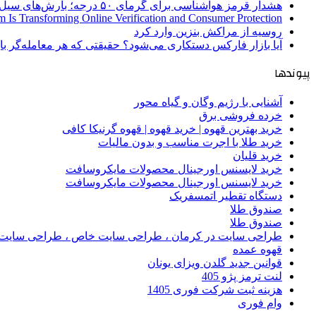
هشدار قرمز هواشناسی برای گرمای ۵۰ درجه؛ بارش‌های سیل‌آسا در ۳ استان
 Is Transforming Online Verification and Consumer Protection
روسیه از مراکش بنزین وارد کرد
آیا بازار فارکس دستکاری می‌شود؟ حقیقتی که هر معامله‌گر باید
پیوندها
آشنایی با رژیم وگان و گیاه محور
خرده فروشی برق
خرید بهترین قهوه | خرید قهوه | قهوه گرنیکا کافی
خرید طلا با اجرت مناسب و بدون مالیات
خرید قلیان
خرید لایسنس اورجینال محصولات مایکروسافت
خرید لایسنس اورجینال محصولات مایکروسافت
دستگاه تقطیر اتمسفریک
صندوق طلا
صندوق طلا
طراحی سایت در کرمان ، طراحی سایت خاص ، طراحی سایت 
قهوه عمده
قوانین جدید گلدن ویزای یونان
لنت ترمز پژو 405
هزینه ثبت شرکت فوری 1405
وام فوری