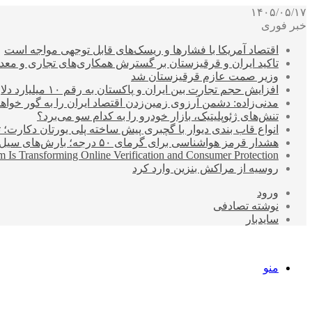
۱۴۰۵/۰۵/۱۷
خبر فوری
اقتصاد آمریکا با فشارها و ریسک‌های قابل توجهی مواجه است
تاکید ایران و قرقیزستان بر گسترش همکاری‌های تجاری و معد
وزیر صمت عازم قرقیزستان شد
افزایش حجم تجارت بین ایران و پاکستان به رقم ۱۰ میلیارد دلار
مدنی‌زاده: دشمن آرزوی زمین‌زدن اقتصاد ایران را به گور خواهد
تنش‌های ژئوپلیتیک، بازار خودرو را به کدام سو می‌برد؟
انواع قاب بندی دیوار با گچبری پیش ساخته پلی یورتان دکارت
هشدار قرمز هواشناسی برای گرمای ۵۰ درجه؛ بارش‌های سیل‌آسا در ۳ استان
 Is Transforming Online Verification and Consumer Protection
روسیه از مراکش بنزین وارد کرد
ورود
نوشته تصادفی
سایدبار
منو