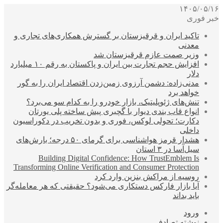
۱۴۰۵/۰۵/۱۶
خبر فوری
تاکید ایران و قرقیزستان بر گسترش همکاری‌های تجاری و
معدنی
وزیر صمت عازم قرقیزستان شد
افزایش حجم تجارت بین ایران و پاکستان به رقم ۱۰ میلیارد
دلار
مدنی‌زاده: دشمن آرزوی زمین‌زدن اقتصاد ایران را به گور
خواهد برد
تنش‌های ژئوپلیتیک، بازار خودرو را به کدام سو می‌برد؟
انواع قاب بندی دیوار با گچبری پیش ساخته پلی یورتان
دکارت؛ تحولی لوکس، فوری و بدون تخریب در دکوراسیون
داخلی
هشدار قرمز هواشناسی برای گرمای ۵۰ درجه؛ بارش‌های
سیل‌آسا در ۳ استان
Building Digital Confidence: How TrustEmblem Is
Transforming Online Verification and Consumer Protection
روسیه از مراکش بنزین وارد کرد
آیا بازار فارکس دستکاری می‌شود؟ حقیقتی که هر معامله‌گر
باید بداند
ورود
نوشته تصادفی