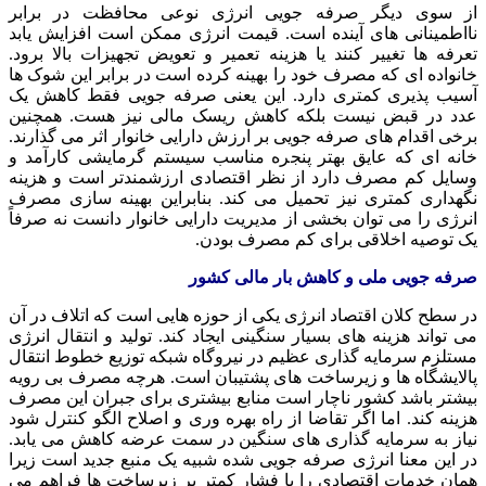
از سوی دیگر صرفه جویی انرژی نوعی محافظت در برابر
نااطمینانی های آینده است. قیمت انرژی ممکن است افزایش یابد
تعرفه ها تغییر کنند یا هزینه تعمیر و تعویض تجهیزات بالا برود.
خانواده ای که مصرف خود را بهینه کرده است در برابر این شوک ها
آسیب پذیری کمتری دارد. این یعنی صرفه جویی فقط کاهش یک
عدد در قبض نیست بلکه کاهش ریسک مالی نیز هست. همچنین
برخی اقدام های صرفه جویی بر ارزش دارایی خانوار اثر می گذارند.
خانه ای که عایق بهتر پنجره مناسب سیستم گرمایشی کارآمد و
وسایل کم مصرف دارد از نظر اقتصادی ارزشمندتر است و هزینه
نگهداری کمتری نیز تحمیل می کند. بنابراین بهینه سازی مصرف
انرژی را می توان بخشی از مدیریت دارایی خانوار دانست نه صرفاً
یک توصیه اخلاقی برای کم مصرف بودن.
صرفه جویی ملی و کاهش بار مالی کشور
در سطح کلان اقتصاد انرژی یکی از حوزه هایی است که اتلاف در آن
می تواند هزینه های بسیار سنگینی ایجاد کند. تولید و انتقال انرژی
مستلزم سرمایه گذاری عظیم در نیروگاه شبکه توزیع خطوط انتقال
پالایشگاه ها و زیرساخت های پشتیبان است. هرچه مصرف بی رویه
بیشتر باشد کشور ناچار است منابع بیشتری برای جبران این مصرف
هزینه کند. اما اگر تقاضا از راه بهره وری و اصلاح الگو کنترل شود
نیاز به سرمایه گذاری های سنگین در سمت عرضه کاهش می یابد.
در این معنا انرژی صرفه جویی شده شبیه یک منبع جدید است زیرا
همان خدمات اقتصادی را با فشار کمتر بر زیرساخت ها فراهم می