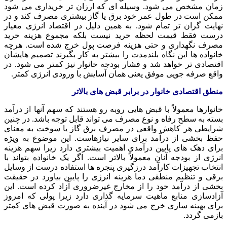
زمان مشخص می شود. وسیله ای که ارزان تر خریداری می شود
ممکن است در طول عمر خود برق یا گاز بیشتری مصرف کند و در
نهایت گران تر تمام شود. به همین دلیل در اقتصاد انرژی معیار
درست فقط قیمت لحظه خرید نیست بلکه مجموع هزینه خرید
مصرف نگهداری و حتی هزینه فرصت پول خرج شده است. هرچه
خانواده ها این نگاه بلندمدت را بیشتر به کار بگیرند تصمیم هایشان
اقتصادی تر خواهد شد و فشار بودجه خانوار نیز کمتر می شود. در
واقع صرفه جویی موفق یعنی همان آسایش با ورودی انرژی کمتر.
منطق اقتصادی خانوار در برابر قبض های بالاتر
خانوارها معمولاً با قبض هایی روبه رو هستند که سهم آنها از درآمد
بسته به سطح رفاه و نوع مصرف می تواند قابل توجه باشد. در چنین
شرایطی هر کاهش واقعی در مصرف برق گاز یا سوخت به معنای
حفظ بخشی از درآمد برای سایر نیازهاست. این موضوع به ویژه
برای دهک های پایین درآمدی اهمیت بیشتری دارد زیرا سهم هزینه
انرژی از بودجه آنان معمولاً بالاتر است. اگر یک خانواده بتواند با
انتخاب تجهیزات کارآمد درزگیری پنجره ها استفاده درست از وسایل
برقی و تنظیم منطقی دما هزینه انرژی را پایین بیاورد در حقیقت
بخشی از درآمد خود را از مخارج غیرضروری آزاد کرده است. این
آزادسازی منابع ماهیت سرمایه گذاری دارد زیرا پولی که امروز
برای بهینه سازی خرج می شود در آینده به صورت قبض های کمتر
بازمی گردد.