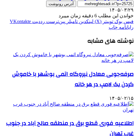
آدرس رونوشت
۱۴۰۵/۰۳/۲۹
خواندن این مطلب 6 دقیقه زمان میبرد
فیس بوک
توییتر (X)
لینکدین
‫تامبلر
‫پین‌ترست
‫رددیت
‫VKontakte
رایانامه
چاپ
نوشته های مشابه
صرفه‌جویی معادل نیروگاه اتمی بوشهر با خاموش
کردن یک لامپ در هر خانه
۱۴۰۵/۰۲/۱۵
اطلاعیه فوری قطع برق در منطقه صالح آباد در جنوب
غرب تهران