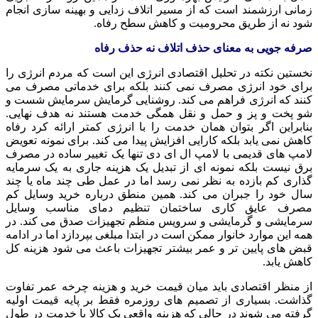
زمانی ارزشمند است که از مسیر اتلاف زدایی و بهینه سازی انجام
شود نه از طریق محرومیت و کاهش سطح رفاه.
صرفه جویی به معنای حذف اتلاف نه حذف رفاه
نخستین نکته در تحلیل اقتصادی انرژی این است که مردم انرژی را
برای خود انرژی مصرف نمی کنند بلکه برای خدماتی مصرف می
کنند که انرژی فراهم می کند. روشنایی گرمایش سرمایش شست و
شو پخت و پز و حمل و نقل همگی خدمت هستند نه هدف نهایی.
بنابراین اگر بتوان همان خدمت را با انرژی کمتر ارائه کرد رفاه
کاهش نمی یابد بلکه کارایی افزایش پیدا می کند. برای نمونه تعویض
لامپ های قدیمی با لامپ ال ای دی تنها یک تغییر ساده در مصرف
برق نیست بلکه نمونه ای از تبدیل یک هزینه جاری به یک سرمایه
گذاری کم بازده به نظر نمی رسد اما در عمل طی چند ماه یا چند
سال خود را جبران می کند. همین منطق درباره خرید وسایل کم
مصرف عایق کاری ساختمان تنظیم دمای مناسب وسایل
سرمایشی و گرمایشی و سرویس منظم تجهیزات صدق می کند. در
همه این موارد خانوار ممکن است در ابتدا مبلغی بپردازد اما در ادامه
قبض های پایین تر و عمر بیشتر تجهیزات باعث می شود هزینه کل
کاهش یابد.
از منظر اقتصادی باید میان قیمت خرید و هزینه چرخه عمر تفاوت
گذاشت. بسیاری از تصمیم های روزمره فقط بر پایه قیمت اولیه
گرفته می شوند در حالی که هزینه واقعی یک کالا یا خدمت در طول