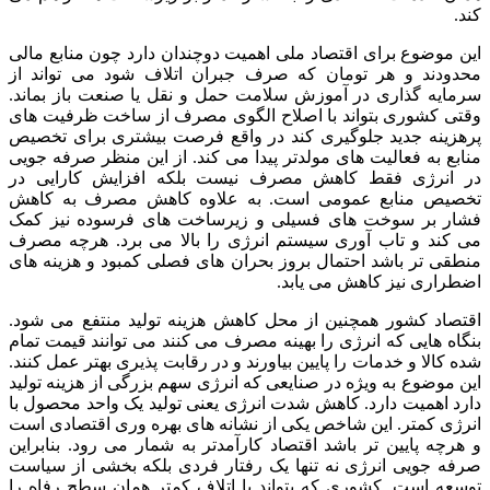
کند.
این موضوع برای اقتصاد ملی اهمیت دوچندان دارد چون منابع مالی
محدودند و هر تومان که صرف جبران اتلاف شود می تواند از
سرمایه گذاری در آموزش سلامت حمل و نقل یا صنعت باز بماند.
وقتی کشوری بتواند با اصلاح الگوی مصرف از ساخت ظرفیت های
پرهزینه جدید جلوگیری کند در واقع فرصت بیشتری برای تخصیص
منابع به فعالیت های مولدتر پیدا می کند. از این منظر صرفه جویی
در انرژی فقط کاهش مصرف نیست بلکه افزایش کارایی در
تخصیص منابع عمومی است. به علاوه کاهش مصرف به کاهش
فشار بر سوخت های فسیلی و زیرساخت های فرسوده نیز کمک
می کند و تاب آوری سیستم انرژی را بالا می برد. هرچه مصرف
منطقی تر باشد احتمال بروز بحران های فصلی کمبود و هزینه های
اضطراری نیز کاهش می یابد.
اقتصاد کشور همچنین از محل کاهش هزینه تولید منتفع می شود.
بنگاه هایی که انرژی را بهینه مصرف می کنند می توانند قیمت تمام
شده کالا و خدمات را پایین بیاورند و در رقابت پذیری بهتر عمل کنند.
این موضوع به ویژه در صنایعی که انرژی سهم بزرگی از هزینه تولید
دارد اهمیت دارد. کاهش شدت انرژی یعنی تولید یک واحد محصول با
انرژی کمتر. این شاخص یکی از نشانه های بهره وری اقتصادی است
و هرچه پایین تر باشد اقتصاد کارآمدتر به شمار می رود. بنابراین
صرفه جویی انرژی نه تنها یک رفتار فردی بلکه بخشی از سیاست
توسعه است. کشوری که بتواند با اتلاف کمتر همان سطح رفاه را