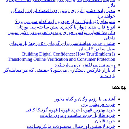
دلار
مدنی‌زاده: دشمن آرزوی زمین‌زدن اقتصاد ایران را به گور
خواهد برد
تنش‌های ژئوپلیتیک، بازار خودرو را به کدام سو می‌برد؟
انواع قاب بندی دیوار با گچبری پیش ساخته پلی یورتان
دکارت؛ تحولی لوکس، فوری و بدون تخریب در دکوراسیون
داخلی
هشدار قرمز هواشناسی برای گرمای ۵۰ درجه؛ بارش‌های
سیل‌آسا در ۳ استان
Building Digital Confidence: How TrustEmblem Is
Transforming Online Verification and Consumer Protection
روسیه از مراکش بنزین وارد کرد
آیا بازار فارکس دستکاری می‌شود؟ حقیقتی که هر معامله‌گر
باید بداند
پیوندها
آشنایی با رژیم وگان و گیاه محور
خرده فروشی برق
خرید بهترین قهوه | خرید قهوه | قهوه گرنیکا کافی
خرید طلا با اجرت مناسب و بدون مالیات
خرید قلیان
خرید لایسنس اورجینال محصولات مایکروسافت