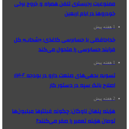
ممنوعیت رجیستری تلفن همراه و خروج برخی
خودروها در ایام اربعین
1 هفته پیش
خداحافظی با حسابرسی کاغذی؛ «شحاب» کل
فرآیند حسابرسی را متحول می‌کند
1 هفته پیش
تسویه بدهی‌های صنعت دارو در بودجه ۱۴۰۶؛
اصلاح بانک سپه در دستور کار
2 هفته پیش
هزینه پنهان ناوگان: چگونه فیلترها میلیون‌ها
تومان هزینه تعمیر را صفر می‌کنند?