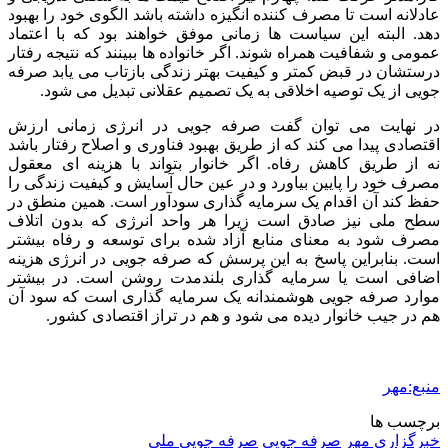
عادلانه است تا مصرف کننده انگیزه داشته باشد الگوی خود را بهبود
دهد. البته این سیاست ها زمانی موفق خواهند بود که با اعتماد
عمومی و شفافیت همراه شوند. اگر خانواده ها ببینند که نتیجه رفتار
درستشان در قبض کمتر و کیفیت بهتر زندگی بازتاب می یابد صرفه
جویی از یک توصیه اخلاقی به یک تصمیم عقلانی تبدیل می شود.
در نهایت می توان گفت صرفه جویی در انرژی زمانی ارزش
اقتصادی پیدا می کند که از طریق بهبود فناوری و اصلاح رفتار باشد
نه از طریق کاهش رفاه. اگر خانوار بتواند با هزینه ای معقول
مصرف خود را پایین بیاورد و در عین حال آسایش و کیفیت زندگی را
حفظ کند آن اقدام یک سرمایه گذاری سودآور است. همین منطق در
سطح ملی نیز صادق است زیرا هر واحد انرژی که بدون اتلاف
مصرف شود به معنای منابع آزاد شده برای توسعه و رفاه بیشتر
است. بنابراین پاسخ به این پرسش که صرفه جویی در انرژی هزینه
اضافی است یا سرمایه گذاری بلندمدت روشن است. در بیشتر
موارد صرفه جویی هوشمندانه یک سرمایه گذاری است که سود آن
هم در جیب خانوار دیده می شود و هم در تراز اقتصادی کشور.
منبع:مهر
برچسب ها
خبرگزاری مهر
صرفه جویی
صرفه جویی ملی