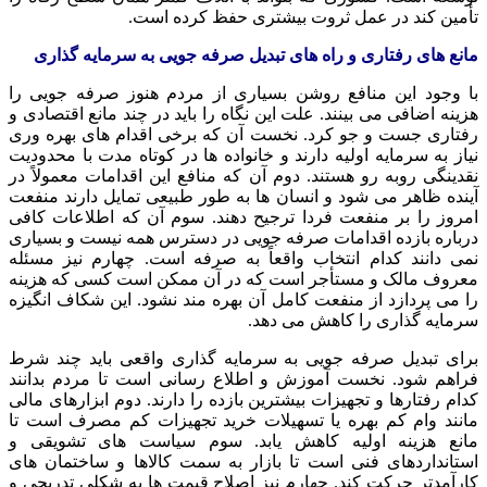
تأمین کند در عمل ثروت بیشتری حفظ کرده است.
مانع های رفتاری و راه های تبدیل صرفه جویی به سرمایه گذاری
با وجود این منافع روشن بسیاری از مردم هنوز صرفه جویی را
هزینه اضافی می بینند. علت این نگاه را باید در چند مانع اقتصادی و
رفتاری جست و جو کرد. نخست آن که برخی اقدام های بهره وری
نیاز به سرمایه اولیه دارند و خانواده ها در کوتاه مدت با محدودیت
نقدینگی روبه رو هستند. دوم آن که منافع این اقدامات معمولاً در
آینده ظاهر می شود و انسان ها به طور طبیعی تمایل دارند منفعت
امروز را بر منفعت فردا ترجیح دهند. سوم آن که اطلاعات کافی
درباره بازده اقدامات صرفه جویی در دسترس همه نیست و بسیاری
نمی دانند کدام انتخاب واقعاً به صرفه است. چهارم نیز مسئله
معروف مالک و مستأجر است که در آن ممکن است کسی که هزینه
را می پردازد از منفعت کامل آن بهره مند نشود. این شکاف انگیزه
سرمایه گذاری را کاهش می دهد.
برای تبدیل صرفه جویی به سرمایه گذاری واقعی باید چند شرط
فراهم شود. نخست آموزش و اطلاع رسانی است تا مردم بدانند
کدام رفتارها و تجهیزات بیشترین بازده را دارند. دوم ابزارهای مالی
مانند وام کم بهره یا تسهیلات خرید تجهیزات کم مصرف است تا
مانع هزینه اولیه کاهش یابد. سوم سیاست های تشویقی و
استانداردهای فنی است تا بازار به سمت کالاها و ساختمان های
کارآمدتر حرکت کند. چهارم نیز اصلاح قیمت ها به شکلی تدریجی و