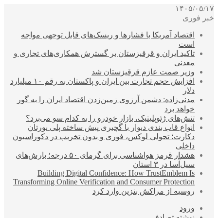
۱۴۰۵/۰۵/۱۷
خبر فوری
اقتصاد آمریکا با فشارها و ریسک‌های قابل توجهی مواجه
است
تاکید ایران و قرقیزستان بر گسترش همکاری‌های تجاری و
معدنی
وزیر صمت عازم قرقیزستان شد
افزایش حجم تجارت بین ایران و پاکستان به رقم ۱۰ میلیارد
دلار
مدنی‌زاده: دشمن آرزوی زمین‌زدن اقتصاد ایران را به گور
خواهد برد
تنش‌های ژئوپلیتیک، بازار خودرو را به کدام سو می‌برد؟
انواع قاب بندی دیوار با گچبری پیش ساخته پلی یورتان
دکارت؛ تحولی لوکس، فوری و بدون تخریب در دکوراسیون
داخلی
هشدار قرمز هواشناسی برای گرمای ۵۰ درجه؛ بارش‌های
سیل‌آسا در ۳ استان
Building Digital Confidence: How TrustEmblem Is
Transforming Online Verification and Consumer Protection
روسیه از مراکش بنزین وارد کرد
ورود
نوشته تصادفی