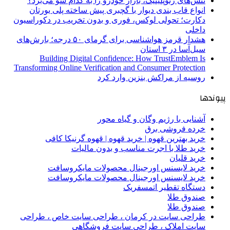
تنش‌های ژئوپلیتیک، بازار خودرو را به کدام سو می‌برد؟
انواع قاب بندی دیوار با گچبری پیش ساخته پلی یورتان
دکارت؛ تحولی لوکس، فوری و بدون تخریب در دکوراسیون
داخلی
هشدار قرمز هواشناسی برای گرمای ۵۰ درجه؛ بارش‌های
سیل‌آسا در ۳ استان
Building Digital Confidence: How TrustEmblem Is
Transforming Online Verification and Consumer Protection
روسیه از مراکش بنزین وارد کرد
پیوندها
آشنایی با رژیم وگان و گیاه محور
خرده فروشی برق
خرید بهترین قهوه | خرید قهوه | قهوه گرنیکا کافی
خرید طلا با اجرت مناسب و بدون مالیات
خرید قلیان
خرید لایسنس اورجینال محصولات مایکروسافت
خرید لایسنس اورجینال محصولات مایکروسافت
دستگاه تقطیر اتمسفریک
صندوق طلا
صندوق طلا
طراحی سایت در کرمان ، طراحی سایت خاص ، طراحی
سایت املاک ، طراحی سایت فروشگاهی