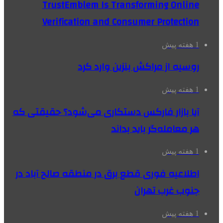
TrustEmblem Is Transforming Online
Verification and Consumer Protection
1 هفته پیش
روسیه از مراکش بنزین وارد کرد
1 هفته پیش
آیا بازار فارکس دستکاری می‌شود؟ حقیقتی که
هر معامله‌گر باید بداند
1 هفته پیش
اطلاعیه فوری قطع برق در منطقه صالح آباد در
جنوب غرب تهران
1 هفته پیش