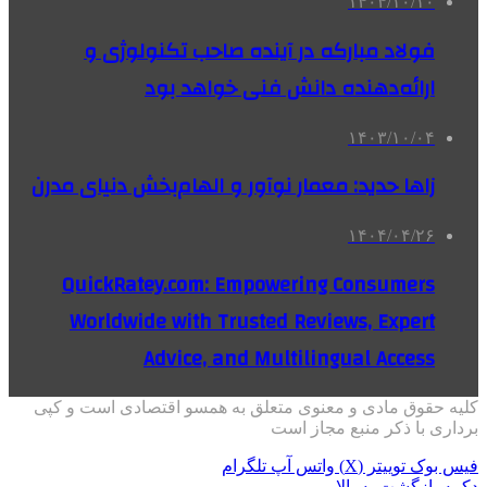
۱۴۰۴/۱۰/۱۰
فولاد مبارکه در آینده صاحب تکنولوژی و
ارائه‌دهنده دانش فنی خواهد بود
۱۴۰۳/۱۰/۰۴
زاها حدید: معمار نوآور و الهام‌بخش دنیای مدرن
۱۴۰۴/۰۴/۲۶
QuickRatey.com: Empowering Consumers
Worldwide with Trusted Reviews, Expert
Advice, and Multilingual Access
کلیه حقوق مادی و معنوی متعلق به همسو اقتصادی است و کپی
برداری با ذکر منبع مجاز است
فیس بوک
توییتر (X)
واتس آپ
تلگرام
دکمه بازگشت به بالا