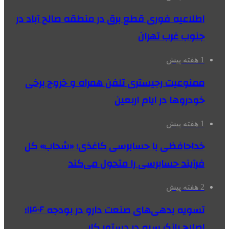
اطلاعیه فوری قطع برق در منطقه صالح آباد در
جنوب غرب تهران
1 هفته پیش
ممنوعیت رجیستری تلفن همراه و خروج برخی
خودروها در ایام اربعین
1 هفته پیش
خداحافظی با حسابرسی کاغذی؛ «شحاب» کل
فرآیند حسابرسی را متحول می‌کند
2 هفته پیش
تسویه بدهی‌های صنعت دارو در بودجه ۱۴۰۶؛
اصلاح بانک سپه در دستور کار