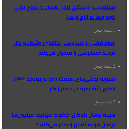
ممنوعیت رجیستری تلفن همراه و خروج برخی
خودروها در ایام اربعین
1 هفته پیش
خداحافظی با حسابرسی کاغذی؛ «شحاب» کل
فرآیند حسابرسی را متحول می‌کند
2 هفته پیش
تسویه بدهی‌های صنعت دارو در بودجه ۱۴۰۶؛
اصلاح بانک سپه در دستور کار
2 هفته پیش
هزینه پنهان ناوگان: چگونه فیلترها میلیون‌ها
تومان هزینه تعمیر را صفر می‌کنند?