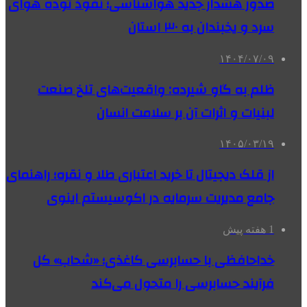
صدور هشدار جدید هواشناسی؛ نفوذ توده هوای
سرد و یخبندان به ۳۰ استان
۱۴۰۴/۰۷/۰۹
ظلم به گاو شیرده: واقعیت‌های تلخ صنعت
لبنیات و اثرات آن بر سلامت انسان
۱۴۰۵/۰۳/۱۹
از قلک دیجیتال تا خرید اعتباری طلا و نقره؛ راهنمای
جامع مدیریت سرمایه در اکوسیستم اینوی
1 هفته پیش
خداحافظی با حسابرسی کاغذی؛ «شحاب» کل
فرآیند حسابرسی را متحول می‌کند