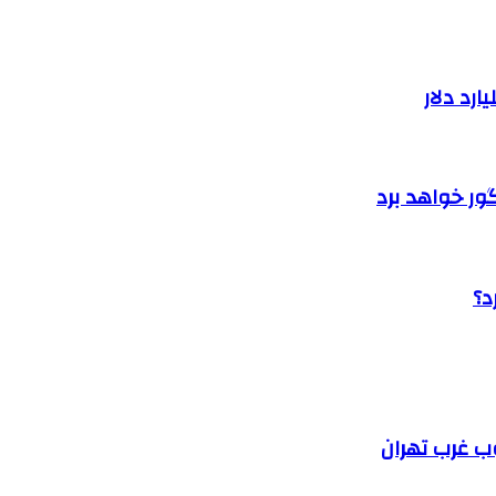
گور خواهد برد
د؟
ب غرب تهران