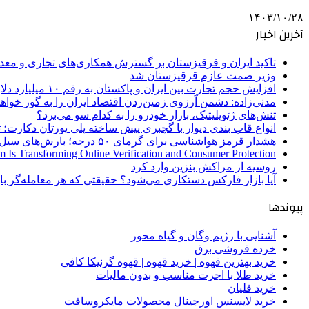
۱۴۰۳/۱۰/۲۸
آخرین اخبار
تاکید ایران و قرقیزستان بر گسترش همکاری‌های تجاری و معد
وزیر صمت عازم قرقیزستان شد
افزایش حجم تجارت بین ایران و پاکستان به رقم ۱۰ میلیارد دلار
مدنی‌زاده: دشمن آرزوی زمین‌زدن اقتصاد ایران را به گور خواهد
تنش‌های ژئوپلیتیک، بازار خودرو را به کدام سو می‌برد؟
انواع قاب بندی دیوار با گچبری پیش ساخته پلی یورتان دکارت
هشدار قرمز هواشناسی برای گرمای ۵۰ درجه؛ بارش‌های سیل‌آسا در ۳ استان
 Is Transforming Online Verification and Consumer Protection
روسیه از مراکش بنزین وارد کرد
آیا بازار فارکس دستکاری می‌شود؟ حقیقتی که هر معامله‌گر باید
پیوندها
آشنایی با رژیم وگان و گیاه محور
خرده فروشی برق
خرید بهترین قهوه | خرید قهوه | قهوه گرنیکا کافی
خرید طلا با اجرت مناسب و بدون مالیات
خرید قلیان
خرید لایسنس اورجینال محصولات مایکروسافت