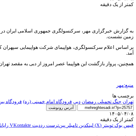
کمتر از یک دقیقه
زمین نشست.
آمد.
همچنین، پرواز بازگشت این هواپیما عصر امروز از دبی به مقصد تهران
منبع:مهر
برچسب ها
تهران
جنگ تحمیلی رمضان
دبی
فرودگاه امام خمینی (ره)
فرودگاه بین
آدرس رونوشت
۱۴۰۵/۰۴/۰۸
کمتر از یک دقیقه
فیس بوک
توییتر (X)
لینکدین
‫تامبلر
‫پین‌ترست
‫رددیت
‫VKontakte
رایان