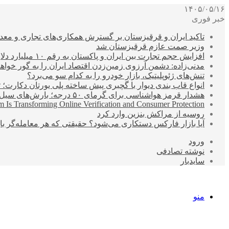
۱۴۰۵/۰۵/۱۶
خبر فوری
تاکید ایران و قرقیزستان بر گسترش همکاری‌های تجاری و معد
وزیر صمت عازم قرقیزستان شد
افزایش حجم تجارت بین ایران و پاکستان به رقم ۱۰ میلیارد دلار
مدنی‌زاده: دشمن آرزوی زمین‌زدن اقتصاد ایران را به گور خواهد
تنش‌های ژئوپلیتیک، بازار خودرو را به کدام سو می‌برد؟
انواع قاب بندی دیوار با گچبری پیش ساخته پلی یورتان دکارت
هشدار قرمز هواشناسی برای گرمای ۵۰ درجه؛ بارش‌های سیل‌آسا در ۳ استان
 Is Transforming Online Verification and Consumer Protection
روسیه از مراکش بنزین وارد کرد
آیا بازار فارکس دستکاری می‌شود؟ حقیقتی که هر معامله‌گر باید
ورود
نوشته تصادفی
سایدبار
منو