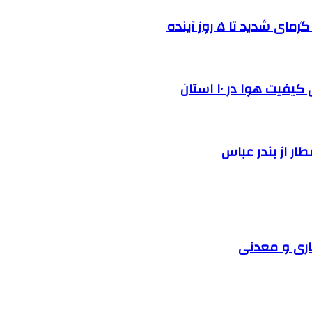
د تا ۵ روز آینده
 هوا در ۱۰ استان
اری و معدنی