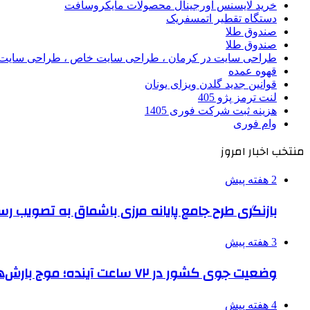
خرید لایسنس اورجینال محصولات مایکروسافت
دستگاه تقطیر اتمسفریک
صندوق طلا
صندوق طلا
طراحی سایت در کرمان ، طراحی سایت خاص ، طراحی سایت 
قهوه عمده
قوانین جدید گلدن ویزای یونان
لنت ترمز پژو 405
هزینه ثبت شرکت فوری 1405
وام فوری
منتخب اخبار امروز
2 هفته پیش
بازنگری طرح جامع پایانه مرزی باشماق به تصویب رس
3 هفته پیش
وضعیت جوی کشور در ۷۲ ساعت آینده؛ موج بارش‌های تابستانه در راه ۵ استان
4 هفته پیش