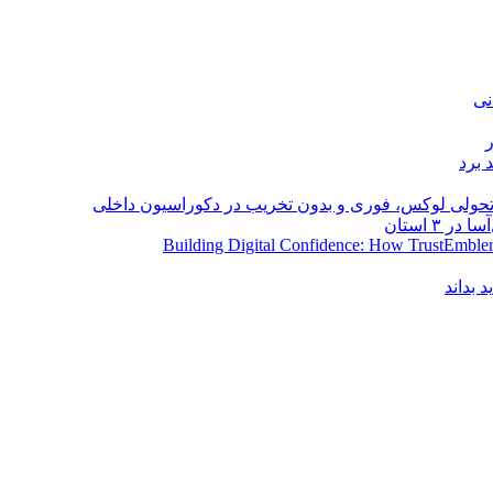
نی
 برد
؛ تحولی لوکس، فوری و بدون تخریب در دکوراسیون داخلی
Building Digital Confidence: How TrustEmblem
 بداند