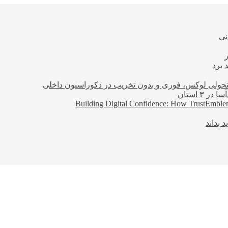
نی
 برد
؛ تحولی لوکس، فوری و بدون تخریب در دکوراسیون داخلی
Building Digital Confidence: How TrustEmblem
 بداند