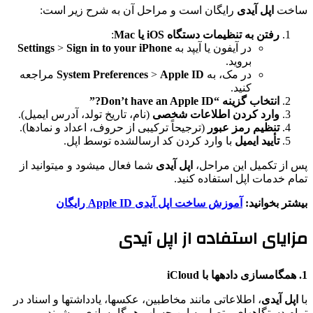
ساخت
اپل آیدی
رایگان است و مراحل آن به شرح زیر است:
رفتن به تنظیمات دستگاه iOS یا Mac
:
در آیفون یا آیپد به
Sign in to your iPhone
>
Settings
بروید.
در مک، به
Apple ID
>
System Preferences
مراجعه
کنید.
انتخاب گزینه “Don’t have an Apple ID?”
وارد کردن اطلاعات شخصی
(نام، تاریخ تولد، آدرس ایمیل).
تنظیم رمز عبور
(ترجیحاً ترکیبی از حروف، اعداد و نمادها).
تأیید ایمیل
با وارد کردن کد ارسالشده توسط اپل.
پس از تکمیل این مراحل،
اپل آیدی
شما فعال میشود و میتوانید از
تمام خدمات اپل استفاده کنید.
بیشتر بخوانید:
آموزش ساخت اپل آیدی Apple ID رایگان
مزایای استفاده از اپل آیدی
1. همگامسازی دادهها با iCloud
با
اپل آیدی
، اطلاعاتی مانند مخاطبین، عکسها، یادداشتها و اسناد در
تمام دستگاههای متصل به این حساب همگامسازی میشوند.