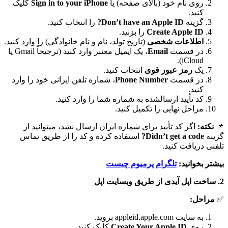
روی نام خود (بالای صفحه) یا
Sign in to your iPhone
کلیک
کنید.
گزینه
Don’t have an Apple ID?
را انتخاب کنید.
Create Apple ID
را بزنید.
اطلاعات شخصی
(تاریخ تولد، نام و نام خانوادگی) را وارد کنید.
در قسمت
Email
، یک ایمیل معتبر وارد کنید (ترجیحاً Gmail یا
iCloud).
یک
رمز عبور قوی
انتخاب کنید.
در قسمت
Phone Number
، شماره تلفن ایرانی خود را وارد
کنید.
کد تأیید ارسالشده به شماره شما را وارد کنید.
مراحل نهایی را تکمیل کنید.
📌
نکته:
اگر کد تأیید برای شماره ایران ارسال نشد، میتوانید از
گزینه
Didn’t get a code?
استفاده کرده و کد را از طریق تماس
تلفنی دریافت کنید.
بیشتر بخوانید:
تلگرام پرمیوم چیست
2. ساخت اپل آیدی از طریق وبسایت اپل
✅
مراحل:
به سایت appleid.apple.com بروید.
روی
Create Your Apple ID
کلیک کنید.