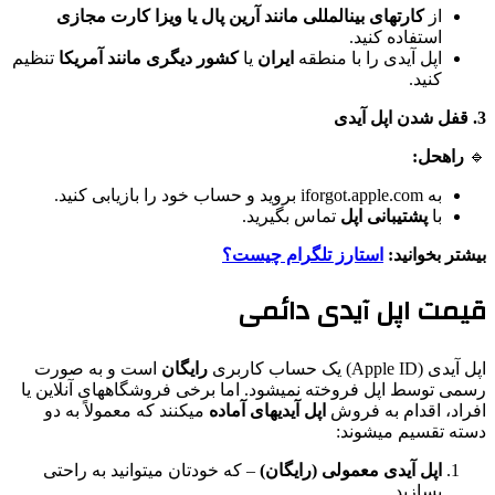
از
کارتهای بینالمللی مانند آرین پال یا ویزا کارت مجازی
استفاده کنید.
اپل آیدی را با منطقه
ایران
یا
کشور دیگری مانند آمریکا
تنظیم
کنید.
3. قفل شدن اپل آیدی
🔹
راهحل:
به iforgot.apple.com بروید و حساب خود را بازیابی کنید.
با
پشتیبانی اپل
تماس بگیرید.
بیشتر بخوانید:
استارز تلگرام چیست؟
قیمت اپل آیدی دائمی
اپل آیدی (Apple ID) یک حساب کاربری
رایگان
است و به صورت
رسمی توسط اپل فروخته نمیشود. اما برخی فروشگاههای آنلاین یا
افراد، اقدام به فروش
اپل آیدیهای آماده
میکنند که معمولاً به دو
دسته تقسیم میشوند:
اپل آیدی معمولی (رایگان)
– که خودتان میتوانید به راحتی
بسازید.