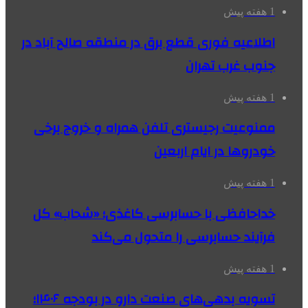
1 هفته پیش
اطلاعیه فوری قطع برق در منطقه صالح آباد در
جنوب غرب تهران
1 هفته پیش
ممنوعیت رجیستری تلفن همراه و خروج برخی
خودروها در ایام اربعین
1 هفته پیش
خداحافظی با حسابرسی کاغذی؛ «شحاب» کل
فرآیند حسابرسی را متحول می‌کند
1 هفته پیش
تسویه بدهی‌های صنعت دارو در بودجه ۱۴۰۶؛