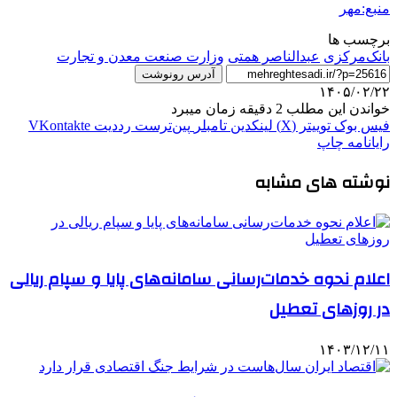
منبع:مهر
برچسب ها
بانک‌مرکزی
عبدالناصر همتی
وزارت صنعت معدن و تجارت
آدرس رونوشت
۱۴۰۵/۰۲/۲۲
خواندن این مطلب 2 دقیقه زمان میبرد
فیس بوک
توییتر (X)
لینکدین
‫تامبلر
‫پین‌ترست
‫رددیت
‫VKontakte
رایانامه
چاپ
نوشته های مشابه
اعلام نحوه خدمات‌رسانی سامانه‌های پایا و سپام ریالی
در روزهای تعطیل
۱۴۰۳/۱۲/۱۱