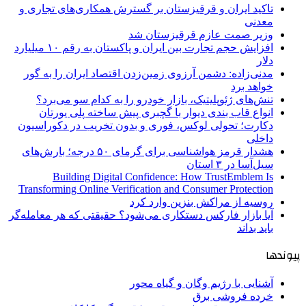
تاکید ایران و قرقیزستان بر گسترش همکاری‌های تجاری و
معدنی
وزیر صمت عازم قرقیزستان شد
افزایش حجم تجارت بین ایران و پاکستان به رقم ۱۰ میلیارد
دلار
مدنی‌زاده: دشمن آرزوی زمین‌زدن اقتصاد ایران را به گور
خواهد برد
تنش‌های ژئوپلیتیک، بازار خودرو را به کدام سو می‌برد؟
انواع قاب بندی دیوار با گچبری پیش ساخته پلی یورتان
دکارت؛ تحولی لوکس، فوری و بدون تخریب در دکوراسیون
داخلی
هشدار قرمز هواشناسی برای گرمای ۵۰ درجه؛ بارش‌های
سیل‌آسا در ۳ استان
Building Digital Confidence: How TrustEmblem Is
Transforming Online Verification and Consumer Protection
روسیه از مراکش بنزین وارد کرد
آیا بازار فارکس دستکاری می‌شود؟ حقیقتی که هر معامله‌گر
باید بداند
پیوندها
آشنایی با رژیم وگان و گیاه محور
خرده فروشی برق