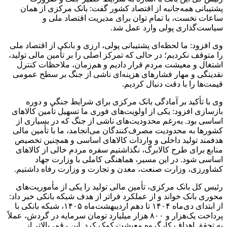
پشتیبانی همه‌جانبه از اقتصاد کشور گفت: بانک مرکزی از همان
ساعات نخست، با تمام توان برای مدیریت اقتصاد ملی و
سیاست‌گذاری پولی وارد عمل شد.
وی افزود: ما لحظه‌ای پشتیبانی پولی، ارزی و بانکی از اقتصاد ملی
را متوقف نکردیم؛ در حالی که تمرکز اصلی را بر تأمین مالی تولید،
اشتغال و معیشت مردم قرار دادیم و هم‌زمان، ملاحظات کنترل
نقدینگی و مهار فشارهای هزینه‌ای ناشی از جنگ بر سطح عمومی
قیمت‌ها را با دقت دنبال کردیم.
وی با تأکید بر آمادگی بانک مرکزی برای شرایط جنگی و دوره
بازسازی افزود: یکی از اولویت‌های فوری ما تسهیل تأمین کالاهای
اساسی بود. به‌رغم محدودیت‌های ناشی از جنگ که در بسیاری از
کشورها به محدودیت مصرف‌کنندگان می‌انجامد، ما با تأمین مالی
هدفمند تولید داخلی و واردات کالاهای اساسی و همچنین تخصیص
منابع برای طرح کالابرگ، نگذاشتیم سفره مردم خالی از کالاهای
اساسی شود. در این مسیر، هماهنگی کاملی با وزارت جهاد
کشاورزی، وزارت صنعت، معدن و تجارت و وزارت رفاه داشتیم.
رئیس کل بانک مرکزی، تأمین مالی تولید را یکی از مأموریت‌های
محوری بانک خواند و از عملکرد فراتر از هدف شبکه بانکی خبر داد:
از ابتدای دی‌ماه ۱۴۰۴ تا دهم اردیبهشت‌ماه ۱۴۰۵، شبکه بانکی با
پرداخت یک‌هزار و ۸۰۰ هزار میلیارد تومان سرمایه در گردش، عملاً
به تحقق اهداف کارگروه معیشت کمک کرد. این رقم، بالاتر از