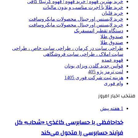
خرید بهترین قهوه | خرید قهوه | قهوه گرنیکا کافی
خرید طلا با اجرت مناسب و بدون مالیات
خرید قلیان
خرید لایسنس اورجینال محصولات مایکروسافت
خرید لایسنس اورجینال محصولات مایکروسافت
دستگاه تقطیر اتمسفریک
صندوق طلا
صندوق طلا
طراحی سایت در کرمان ، طراحی سایت خاص ، طراحی
سایت املاک ، طراحی سایت فروشگاهی
قهوه عمده
قوانین جدید گلدن ویزای یونان
لنت ترمز پژو 405
هزینه ثبت شرکت فوری 1405
وام فوری
منتخب اخبار امروز
1 هفته پیش
خداحافظی با حسابرسی کاغذی؛ «شحاب» کل
فرآیند حسابرسی را متحول می‌کند