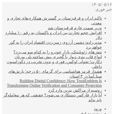
۱۴۰۵/۰۵/۱۶
خبر فوری
تاکید ایران و قرقیزستان بر گسترش همکاری‌های تجاری و
معدنی
وزیر صمت عازم قرقیزستان شد
افزایش حجم تجارت بین ایران و پاکستان به رقم ۱۰ میلیارد
دلار
مدنی‌زاده: دشمن آرزوی زمین‌زدن اقتصاد ایران را به گور
خواهد برد
تنش‌های ژئوپلیتیک، بازار خودرو را به کدام سو می‌برد؟
انواع قاب بندی دیوار با گچبری پیش ساخته پلی یورتان
دکارت؛ تحولی لوکس، فوری و بدون تخریب در دکوراسیون
داخلی
هشدار قرمز هواشناسی برای گرمای ۵۰ درجه؛ بارش‌های
سیل‌آسا در ۳ استان
Building Digital Confidence: How TrustEmblem Is
Transforming Online Verification and Consumer Protection
روسیه از مراکش بنزین وارد کرد
آیا بازار فارکس دستکاری می‌شود؟ حقیقتی که هر معامله‌گر
باید بداند
ورود
نوشته تصادفی