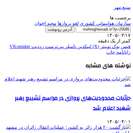
منبع:مهر
برچسب ها
سازمان هواپیمایی کشوری
لغو پروازها
مجید اخوان
آدرس رونوشت
۱۴۰۵/۰۳/۱۷
کمتر از یک دقیقه
فیس بوک
توییتر (X)
لینکدین
‫تامبلر
‫پین‌ترست
‫رددیت
‫VKontakte
رایانامه
چاپ
نوشته های مشابه
جزئیات محدودیت‌های پروازی در مراسم تشییع رهبر
شهید اعلام شد
۱۴۰۵/۰۴/۰۱