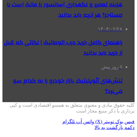
هزینه تعمیر و نگهداری آسانسور با مالک است یا
مستاجر؟ هر آنچه باید بدانید
۱۴۰۴/۰۲/۲۸
راهنمای کامل خرید درب اتوماتیک | نکاتی که قبل
از خرید باید بدانید
6 روز پیش
تنش‌های ژئوپلیتیک، بازار خودرو را به کدام سو
می‌برد؟
کلیه حقوق مادی و معنوی متعلق به همسو اقتصادی است و کپی
برداری با ذکر منبع مجاز است
فیس بوک
توییتر (X)
واتس آپ
تلگرام
دکمه بازگشت به بالا