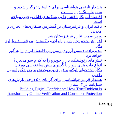
هشدار نارنجی هواشناسی برای ۴ استان؛ رگبار شدید و
سقوط سنگ در راه است
اقتصاد آمریکا با فشارها و ریسک‌های قابل توجهی مواجه
است
تاکید ایران و قرقیزستان بر گسترش همکاری‌های تجاری و
معدنی
وزیر صمت عازم قرقیزستان شد
افزایش حجم تجارت بین ایران و پاکستان به رقم ۱۰ میلیارد
دلار
مدنی‌زاده: دشمن آرزوی زمین‌زدن اقتصاد ایران را به گور
خواهد برد
تنش‌های ژئوپلیتیک، بازار خودرو را به کدام سو می‌برد؟
انواع قاب بندی دیوار با گچبری پیش ساخته پلی یورتان
دکارت؛ تحولی لوکس، فوری و بدون تخریب در دکوراسیون
داخلی
هشدار قرمز هواشناسی برای گرمای ۵۰ درجه؛ بارش‌های
سیل‌آسا در ۳ استان
Building Digital Confidence: How TrustEmblem Is
Transforming Online Verification and Consumer Protection
پیوندها