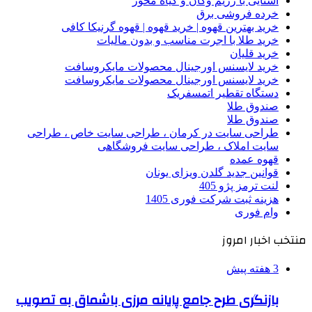
آشنایی با رژیم وگان و گیاه محور
خرده فروشی برق
خرید بهترین قهوه | خرید قهوه | قهوه گرنیکا کافی
خرید طلا با اجرت مناسب و بدون مالیات
خرید قلیان
خرید لایسنس اورجینال محصولات مایکروسافت
خرید لایسنس اورجینال محصولات مایکروسافت
دستگاه تقطیر اتمسفریک
صندوق طلا
صندوق طلا
طراحی سایت در کرمان ، طراحی سایت خاص ، طراحی
سایت املاک ، طراحی سایت فروشگاهی
قهوه عمده
قوانین جدید گلدن ویزای یونان
لنت ترمز پژو 405
هزینه ثبت شرکت فوری 1405
وام فوری
منتخب اخبار امروز
3 هفته پیش
بازنگری طرح جامع پایانه مرزی باشماق به تصویب