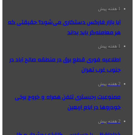
1 هفته پیش
آیا بازار فارکس دستکاری می‌شود؟ حقیقتی که
هر معامله‌گر باید بداند
1 هفته پیش
اطلاعیه فوری قطع برق در منطقه صالح آباد در
جنوب غرب تهران
2 هفته پیش
ممنوعیت رجیستری تلفن همراه و خروج برخی
خودروها در ایام اربعین
2 هفته پیش
خداحافظی با حسابرسی کاغذی؛ «شحاب» کل