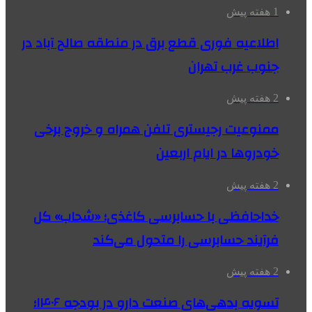
1 هفته پیش
اطلاعیه فوری قطع برق در منطقه صالح آباد در
جنوب غرب تهران
2 هفته پیش
ممنوعیت رجیستری تلفن همراه و خروج برخی
خودروها در ایام اربعین
2 هفته پیش
خداحافظی با حسابرسی کاغذی؛ «شحاب» کل
فرآیند حسابرسی را متحول می‌کند
2 هفته پیش
تسویه بدهی‌های صنعت دارو در بودجه ۱۴۰۶؛