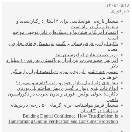
۱۴۰۵/۰۵/۱۸
خبر فوری
هشدار نارنجی هواشناسی برای ۴ استان؛ رگبار شدید و
سقوط سنگ در راه است
اقتصاد آمریکا با فشارها و ریسک‌های قابل توجهی مواجه
است
تاکید ایران و قرقیزستان بر گسترش همکاری‌های تجاری و
معدنی
وزیر صمت عازم قرقیزستان شد
افزایش حجم تجارت بین ایران و پاکستان به رقم ۱۰ میلیارد
دلار
مدنی‌زاده: دشمن آرزوی زمین‌زدن اقتصاد ایران را به گور
خواهد برد
تنش‌های ژئوپلیتیک، بازار خودرو را به کدام سو می‌برد؟
انواع قاب بندی دیوار با گچبری پیش ساخته پلی یورتان
دکارت؛ تحولی لوکس، فوری و بدون تخریب در دکوراسیون
داخلی
هشدار قرمز هواشناسی برای گرمای ۵۰ درجه؛ بارش‌های
سیل‌آسا در ۳ استان
Building Digital Confidence: How TrustEmblem Is
Transforming Online Verification and Consumer Protection
ورود