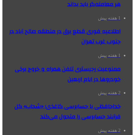
هر معامله‌گر باید بداند
1 هفته پیش
اطلاعیه فوری قطع برق در منطقه صالح آباد در
جنوب غرب تهران
1 هفته پیش
ممنوعیت رجیستری تلفن همراه و خروج برخی
خودروها در ایام اربعین
2 هفته پیش
خداحافظی با حسابرسی کاغذی؛ «شحاب» کل
فرآیند حسابرسی را متحول می‌کند
2 هفته پیش