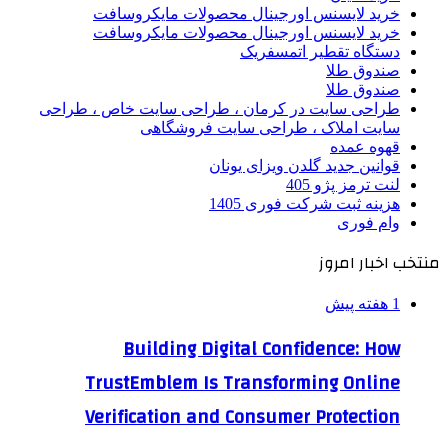
خرید لایسنس اورجینال محصولات مایکروسافت
خرید لایسنس اورجینال محصولات مایکروسافت
دستگاه تقطیر اتمسفریک
صندوق طلا
صندوق طلا
طراحی سایت در کرمان ، طراحی سایت خاص ، طراحی
سایت املاک ، طراحی سایت فروشگاهی
قهوه عمده
قوانین جدید گلدن ویزای یونان
لنت ترمز پژو 405
هزینه ثبت شرکت فوری 1405
وام فوری
منتخب اخبار امروز
1 هفته پیش
Building Digital Confidence: How
TrustEmblem Is Transforming Online
Verification and Consumer Protection