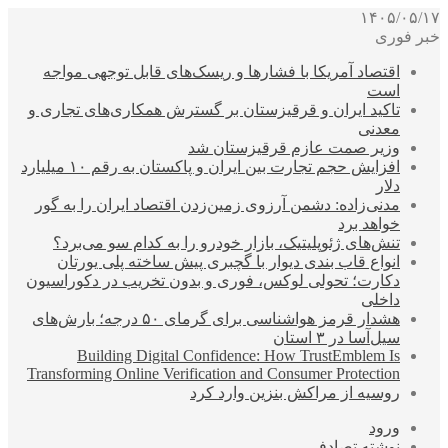
۱۴۰۵/۰۵/۱۷
خبر فوری
اقتصاد آمریکا با فشارها و ریسک‌های قابل توجهی مواجه
است
تاکید ایران و قرقیزستان بر گسترش همکاری‌های تجاری و
معدنی
وزیر صمت عازم قرقیزستان شد
افزایش حجم تجارت بین ایران و پاکستان به رقم ۱۰ میلیارد
دلار
مدنی‌زاده: دشمن آرزوی زمین‌زدن اقتصاد ایران را به گور
خواهد برد
تنش‌های ژئوپلیتیک، بازار خودرو را به کدام سو می‌برد؟
انواع قاب بندی دیوار با گچبری پیش ساخته پلی یورتان
دکارت؛ تحولی لوکس، فوری و بدون تخریب در دکوراسیون
داخلی
هشدار قرمز هواشناسی برای گرمای ۵۰ درجه؛ بارش‌های
سیل‌آسا در ۳ استان
Building Digital Confidence: How TrustEmblem Is
Transforming Online Verification and Consumer Protection
روسیه از مراکش بنزین وارد کرد
ورود
نوشته تصادفی