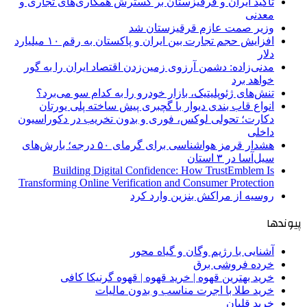
تاکید ایران و قرقیزستان بر گسترش همکاری‌های تجاری و
معدنی
وزیر صمت عازم قرقیزستان شد
افزایش حجم تجارت بین ایران و پاکستان به رقم ۱۰ میلیارد
دلار
مدنی‌زاده: دشمن آرزوی زمین‌زدن اقتصاد ایران را به گور
خواهد برد
تنش‌های ژئوپلیتیک، بازار خودرو را به کدام سو می‌برد؟
انواع قاب بندی دیوار با گچبری پیش ساخته پلی یورتان
دکارت؛ تحولی لوکس، فوری و بدون تخریب در دکوراسیون
داخلی
هشدار قرمز هواشناسی برای گرمای ۵۰ درجه؛ بارش‌های
سیل‌آسا در ۳ استان
Building Digital Confidence: How TrustEmblem Is
Transforming Online Verification and Consumer Protection
روسیه از مراکش بنزین وارد کرد
پیوندها
آشنایی با رژیم وگان و گیاه محور
خرده فروشی برق
خرید بهترین قهوه | خرید قهوه | قهوه گرنیکا کافی
خرید طلا با اجرت مناسب و بدون مالیات
خرید قلیان