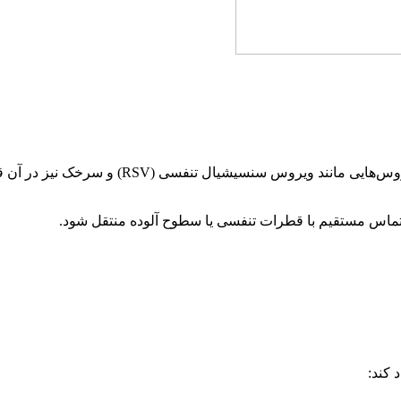
ویروس HMPV یکی از اعضای خانواده myxoviridae