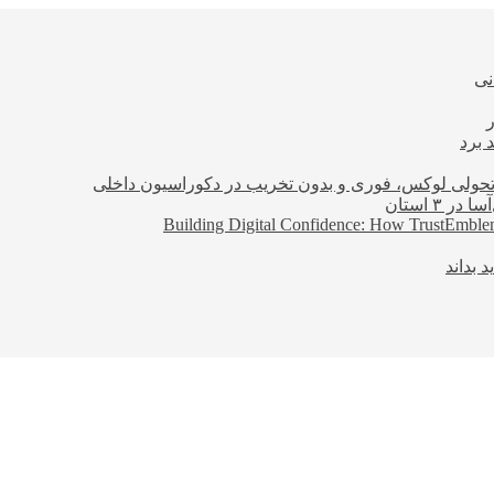
نی
 برد
؛ تحولی لوکس، فوری و بدون تخریب در دکوراسیون داخلی
Building Digital Confidence: How TrustEmblem
 بداند