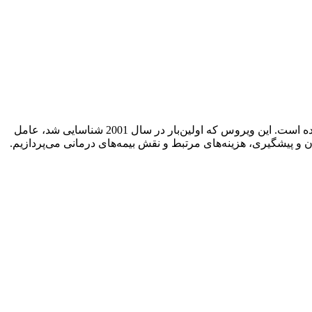
ویروس انسانی متاپنوموویروس (HMPV) یکی از ویروس‌های تنفسی است که اخیراً توجه ویژه‌ای در جوامع علمی و پزشکی به خود جلب کرده است. این ویروس که اولین‌بار در سال 2001 شناسایی شد، عامل