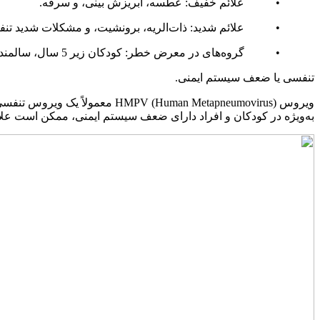
• علائم خفیف: عطسه، آبریزش بینی، و سرفه.
• علائم شدید: ذات‌الریه، برونشیت، و مشکلات شدید تنفسی به
• گروه‌های در معرض خطر: کودکان زیر 5 سال، سالمندان بالای 65 سال، و افراد دارای بیماری‌های مزمن
تنفسی یا ضعف سیستم ایمنی.
ویروس  (Human Metapneumovirus
به‌ویژه در کودکان و افراد دارای ضعف سیستم ایمنی، ممکن است علائ