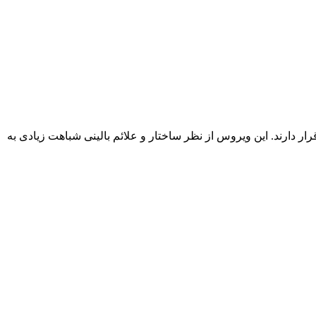
Para است که ویروس‌هایی مانند ویروس سنسیشیال تنفسی (RSV) و سرخک نیز در آن قرار دارند. این ویروس از نظر ساختار و علائم بالینی شباهت زیادی به