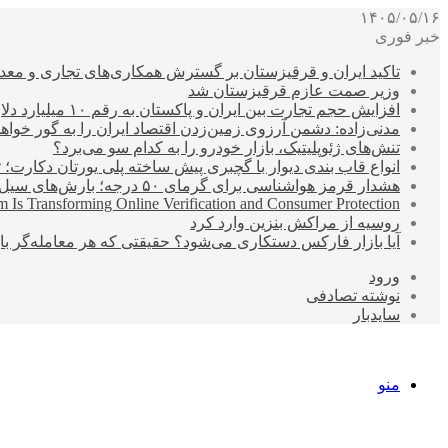
۱۴۰۵/۰۵/۱۶
خبر فوری
تاکید ایران و قرقیزستان بر گسترش همکاری‌های تجاری و معد
وزیر صمت عازم قرقیزستان شد
افزایش حجم تجارت بین ایران و پاکستان به رقم ۱۰ میلیارد دلار
مدنی‌زاده: دشمن آرزوی زمین‌زدن اقتصاد ایران را به گور خواهد
تنش‌های ژئوپلیتیک، بازار خودرو را به کدام سو می‌برد؟
انواع قاب بندی دیوار با گچبری پیش ساخته پلی یورتان دکارت
هشدار قرمز هواشناسی برای گرمای ۵۰ درجه؛ بارش‌های سیل‌آسا در ۳ استان
 Is Transforming Online Verification and Consumer Protection
روسیه از مراکش بنزین وارد کرد
آیا بازار فارکس دستکاری می‌شود؟ حقیقتی که هر معامله‌گر باید
ورود
نوشته تصادفی
سایدبار
منو