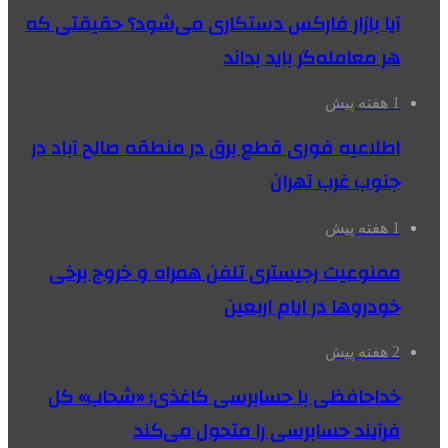
آیا بازار فارکس دستکاری می‌شود؟ حقیقتی که
هر معامله‌گر باید بداند
1 هفته پیش
اطلاعیه فوری قطع برق در منطقه صالح آباد در
جنوب غرب تهران
1 هفته پیش
ممنوعیت رجیستری تلفن همراه و خروج برخی
خودروها در ایام اربعین
2 هفته پیش
خداحافظی با حسابرسی کاغذی؛ «شحاب» کل
فرآیند حسابرسی را متحول می‌کند