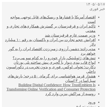
۱۴۰۵/۰۵/۱۷
خبر فوری
اقتصاد آمریکا با فشارها و ریسک‌های قابل توجهی مواجه
است
تاکید ایران و قرقیزستان بر گسترش همکاری‌های تجاری و
معدنی
وزیر صمت عازم قرقیزستان شد
افزایش حجم تجارت بین ایران و پاکستان به رقم ۱۰ میلیارد
دلار
مدنی‌زاده: دشمن آرزوی زمین‌زدن اقتصاد ایران را به گور
خواهد برد
تنش‌های ژئوپلیتیک، بازار خودرو را به کدام سو می‌برد؟
انواع قاب بندی دیوار با گچبری پیش ساخته پلی یورتان
دکارت؛ تحولی لوکس، فوری و بدون تخریب در دکوراسیون
داخلی
هشدار قرمز هواشناسی برای گرمای ۵۰ درجه؛ بارش‌های
سیل‌آسا در ۳ استان
Building Digital Confidence: How TrustEmblem Is
Transforming Online Verification and Consumer Protection
روسیه از مراکش بنزین وارد کرد
ورود
نوشته تصادفی