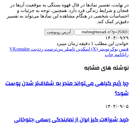
در نهایت، تفسیر نمادها در فال قهوه بستگی به موقعیت آن‌ها در
فنجان و شرایط زندگی فرد دارد. همچنین، توجه به جزئیات و
احساسات شخصی در هنگام مشاهده این نمادها می‌تواند به تفسیر
دقیق‌تر کمک کند.
آدرس رونوشت
۱۴۰۴/۰۹/۲۹
خواندن این مطلب 1 دقیقه زمان میبرد
فیس بوک
توییتر (X)
لینکدین
‫تامبلر
‫پین‌ترست
‫رددیت
‫VKontakte
رایانامه
چاپ
نوشته های مشابه
چرا رژیم گیاهی می‌تواند منجر به شفاف‌تر شدن پوست
شود؟
۱۴۰۴/۰۹/۰۵
خرید شیرآلات کیز ایران از نمایندگی رسمی جلوخانی