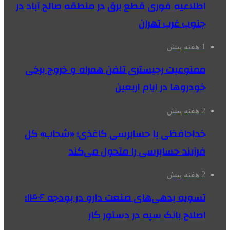
اطلاعیه فوری قطع برق در منطقه صالح آباد در
جنوب غرب تهران
1 هفته پیش
ممنوعیت رجیستری تلفن همراه و خروج برخی
خودروها در ایام اربعین
2 هفته پیش
خداحافظی با حسابرسی کاغذی؛ «شحاب» کل
فرآیند حسابرسی را متحول می‌کند
2 هفته پیش
تسویه بدهی‌های صنعت دارو در بودجه ۱۴۰۶؛
اصلاح بانک سپه در دستور کار