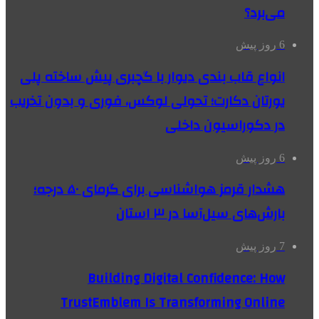
می‌برد؟
6 روز پیش
انواع قاب بندی دیوار با گچبری پیش ساخته پلی
یورتان دکارت؛ تحولی لوکس، فوری و بدون تخریب
در دکوراسیون داخلی
6 روز پیش
هشدار قرمز هواشناسی برای گرمای ۵۰ درجه؛
بارش‌های سیل‌آسا در ۳ استان
7 روز پیش
Building Digital Confidence: How
TrustEmblem Is Transforming Online