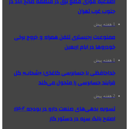
اطلاعیه فوری قطع برق در منطقه صالح آباد در
جنوب غرب تهران
1 هفته پیش
ممنوعیت رجیستری تلفن همراه و خروج برخی
خودروها در ایام اربعین
1 هفته پیش
خداحافظی با حسابرسی کاغذی؛ «شحاب» کل
فرآیند حسابرسی را متحول می‌کند
2 هفته پیش
تسویه بدهی‌های صنعت دارو در بودجه ۱۴۰۶؛
اصلاح بانک سپه در دستور کار