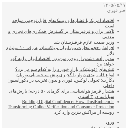
۱۴۰۵/۰۵/۱۷
خبر فوری
اقتصاد آمریکا با فشارها و ریسک‌های قابل توجهی مواجه
است
تاکید ایران و قرقیزستان بر گسترش همکاری‌های تجاری و
معدنی
وزیر صمت عازم قرقیزستان شد
افزایش حجم تجارت بین ایران و پاکستان به رقم ۱۰ میلیارد
دلار
مدنی‌زاده: دشمن آرزوی زمین‌زدن اقتصاد ایران را به گور
خواهد برد
تنش‌های ژئوپلیتیک، بازار خودرو را به کدام سو می‌برد؟
انواع قاب بندی دیوار با گچبری پیش ساخته پلی یورتان
دکارت؛ تحولی لوکس، فوری و بدون تخریب در دکوراسیون
داخلی
هشدار قرمز هواشناسی برای گرمای ۵۰ درجه؛ بارش‌های
سیل‌آسا در ۳ استان
Building Digital Confidence: How TrustEmblem Is
Transforming Online Verification and Consumer Protection
روسیه از مراکش بنزین وارد کرد
ورود
نوشته تصادفی