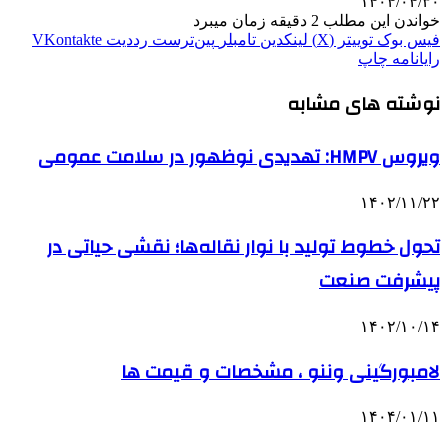
۱۴۰۴/۰۴/۳۰
خواندن این مطلب 2 دقیقه زمان میبرد
فیس بوک
توییتر (X)
لینکدین
‫تامبلر
‫پین‌ترست
‫رددیت
‫VKontakte
رایانامه
چاپ
نوشته های مشابه
ویروس HMPV: تهدیدی نوظهور در سلامت عمومی
۱۴۰۲/۱۱/۲۲
تحول خطوط تولید با نوار نقاله‌ها؛ نقشی حیاتی در
پیشرفت صنعت
۱۴۰۲/۱۰/۱۴
لامبورگینی وننو ، مشخصات و قیمت ها
۱۴۰۴/۰۱/۱۱