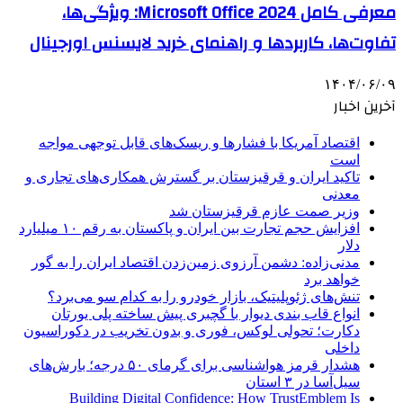
معرفی کامل Microsoft Office 2024: ویژگی‌ها،
تفاوت‌ها، کاربردها و راهنمای خرید لایسنس اورجینال
۱۴۰۴/۰۶/۰۹
آخرین اخبار
اقتصاد آمریکا با فشارها و ریسک‌های قابل توجهی مواجه
است
تاکید ایران و قرقیزستان بر گسترش همکاری‌های تجاری و
معدنی
وزیر صمت عازم قرقیزستان شد
افزایش حجم تجارت بین ایران و پاکستان به رقم ۱۰ میلیارد
دلار
مدنی‌زاده: دشمن آرزوی زمین‌زدن اقتصاد ایران را به گور
خواهد برد
تنش‌های ژئوپلیتیک، بازار خودرو را به کدام سو می‌برد؟
انواع قاب بندی دیوار با گچبری پیش ساخته پلی یورتان
دکارت؛ تحولی لوکس، فوری و بدون تخریب در دکوراسیون
داخلی
هشدار قرمز هواشناسی برای گرمای ۵۰ درجه؛ بارش‌های
سیل‌آسا در ۳ استان
Building Digital Confidence: How TrustEmblem Is