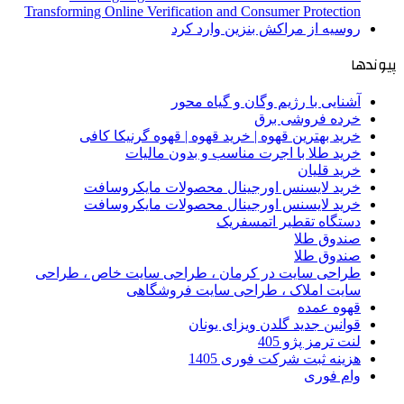
Transforming Online Verification and Consumer Protection
روسیه از مراکش بنزین وارد کرد
پیوندها
آشنایی با رژیم وگان و گیاه محور
خرده فروشی برق
خرید بهترین قهوه | خرید قهوه | قهوه گرنیکا کافی
خرید طلا با اجرت مناسب و بدون مالیات
خرید قلیان
خرید لایسنس اورجینال محصولات مایکروسافت
خرید لایسنس اورجینال محصولات مایکروسافت
دستگاه تقطیر اتمسفریک
صندوق طلا
صندوق طلا
طراحی سایت در کرمان ، طراحی سایت خاص ، طراحی
سایت املاک ، طراحی سایت فروشگاهی
قهوه عمده
قوانین جدید گلدن ویزای یونان
لنت ترمز پژو 405
هزینه ثبت شرکت فوری 1405
وام فوری