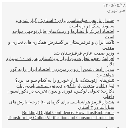
۱۴۰۵/۰۵/۱۸
خبر فوری
هشدار نارنجی هواشناسی برای ۴ استان؛ رگبار شدید و
سقوط سنگ در راه است
اقتصاد آمریکا با فشارها و ریسک‌های قابل توجهی مواجه
است
تاکید ایران و قرقیزستان بر گسترش همکاری‌های تجاری و
معدنی
وزیر صمت عازم قرقیزستان شد
افزایش حجم تجارت بین ایران و پاکستان به رقم ۱۰ میلیارد
دلار
مدنی‌زاده: دشمن آرزوی زمین‌زدن اقتصاد ایران را به گور
خواهد برد
تنش‌های ژئوپلیتیک، بازار خودرو را به کدام سو می‌برد؟
انواع قاب بندی دیوار با گچبری پیش ساخته پلی یورتان
دکارت؛ تحولی لوکس، فوری و بدون تخریب در دکوراسیون
داخلی
هشدار قرمز هواشناسی برای گرمای ۵۰ درجه؛ بارش‌های
سیل‌آسا در ۳ استان
Building Digital Confidence: How TrustEmblem Is
Transforming Online Verification and Consumer Protection
ورود