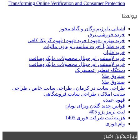
Transforming Online Verification and Consumer Protection
پیوندها
آشنایی با رژیم وگان و گیاه محور
خرده فروشی برق
خرید بهترین قهوه | خرید قهوه | قهوه گرنیکا کافی
خرید طلا با اجرت مناسب و بدون مالیات
خرید قلیان
خرید لایسنس اورجینال محصولات مایکروسافت
خرید لایسنس اورجینال محصولات مایکروسافت
دستگاه تقطیر اتمسفریک
صندوق طلا
صندوق طلا
طراحی سایت در کرمان ، طراحی سایت خاص ، طراحی
سایت املاک ، طراحی سایت فروشگاهی
قهوه عمده
قوانین جدید گلدن ویزای یونان
لنت ترمز پژو 405
هزینه ثبت شرکت فوری 1405
وام فوری
پربازدیدترین اخبار