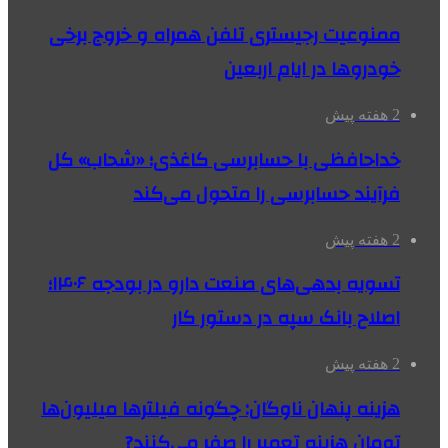
ممنوعیت رجیستری تلفن همراه و خروج برخی
خودروها در ایام اربعین
2 هفته پیش
خداحافظی با حسابرسی کاغذی؛ «شحاب» کل
فرآیند حسابرسی را متحول می‌کند
2 هفته پیش
تسویه بدهی‌های صنعت دارو در بودجه ۱۴۰۶؛
اصلاح بانک سپه در دستور کار
2 هفته پیش
هزینه پنهان ناوگان: چگونه فیلترها میلیون‌ها
تومان هزینه تعمیر را صفر می‌کنند?