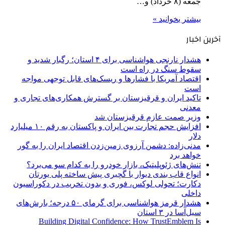
جمعه (۸ خرداد) و…
بیشتر بخوانید »
آخرین اخبار
هشدار نارنجی هواشناسی برای ۴ استان؛ رگبار شدید و
سقوط سنگ در راه است
اقتصاد آمریکا با فشارها و ریسک‌های قابل توجهی مواجه
است
تاکید ایران و قرقیزستان بر گسترش همکاری‌های تجاری و
معدنی
وزیر صمت عازم قرقیزستان شد
افزایش حجم تجارت بین ایران و پاکستان به رقم ۱۰ میلیارد
دلار
مدنی‌زاده: دشمن آرزوی زمین‌زدن اقتصاد ایران را به گور
خواهد برد
تنش‌های ژئوپلیتیک، بازار خودرو را به کدام سو می‌برد؟
انواع قاب بندی دیوار با گچبری پیش ساخته پلی یورتان
دکارت؛ تحولی لوکس، فوری و بدون تخریب در دکوراسیون
داخلی
هشدار قرمز هواشناسی برای گرمای ۵۰ درجه؛ بارش‌های
سیل‌آسا در ۳ استان
Building Digital Confidence: How TrustEmblem Is