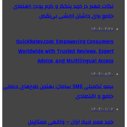
نکات مهم در خرید پنکک و کرم پودر: راهنمای
جامع برای داشتن آرایشی بی‌نقص
۱۴۰۴/۰۴/۲۶
QuickRatey.com: Empowering Consumers
Worldwide with Trusted Reviews, Expert
Advice, and Multilingual Access
۱۴۰۴/۰۸/۳۰
بیمه تکمیلی SME سامان: بهترین طرح‌های درمانی
جامع و اقتصادی
۱۴۰۴/۰۱/۰۲
خرید ممبر فیک ارزان – واقعی ممتازپنل