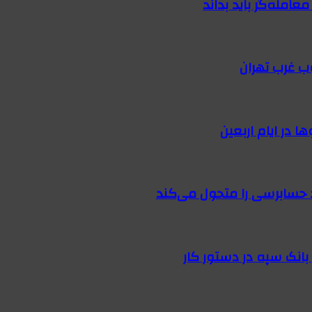
امله‌گر باید بداند
ب غرب تهران
 در ایام اربعین
 حسابرسی را متحول می‌کند