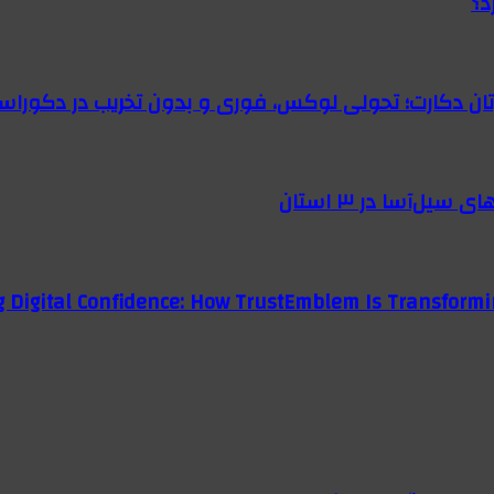
د؟
رتان دکارت؛ تحولی لوکس، فوری و بدون تخریب در دکوراس
g Digital Confidence: How TrustEmblem Is Transformi