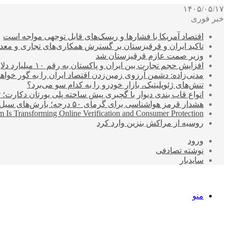
۱۴۰۵/۰۵/۱۷
خبر فوری
اقتصاد آمریکا با فشارها و ریسک‌های قابل توجهی مواجه است
تاکید ایران و قرقیزستان بر گسترش همکاری‌های تجاری و معد
وزیر صمت عازم قرقیزستان شد
افزایش حجم تجارت بین ایران و پاکستان به رقم ۱۰ میلیارد دلار
مدنی‌زاده: دشمن آرزوی زمین‌زدن اقتصاد ایران را به گور خواهد
تنش‌های ژئوپلیتیک، بازار خودرو را به کدام سو می‌برد؟
انواع قاب بندی دیوار با گچبری پیش ساخته پلی یورتان دکارت
هشدار قرمز هواشناسی برای گرمای ۵۰ درجه؛ بارش‌های سیل‌آسا در ۳ استان
 Is Transforming Online Verification and Consumer Protection
روسیه از مراکش بنزین وارد کرد
ورود
نوشته تصادفی
سایدبار
منو