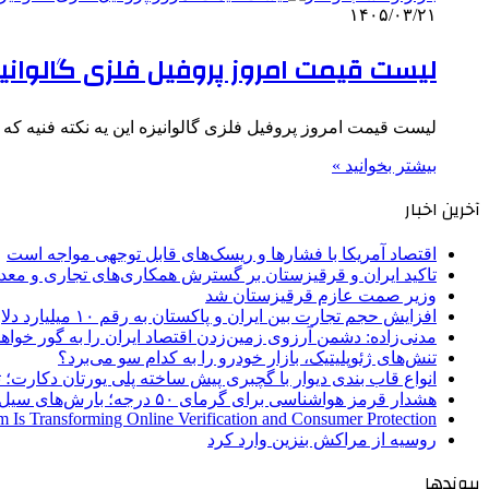
۱۴۰۵/۰۳/۲۱
لیست قیمت امروز پروفیل فلزی گالوانی
لیست قیمت امروز پروفیل فلزی گالوانیزه این یه نکته فنیه 
بیشتر بخوانید »
آخرین اخبار
اقتصاد آمریکا با فشارها و ریسک‌های قابل توجهی مواجه است
تاکید ایران و قرقیزستان بر گسترش همکاری‌های تجاری و معد
وزیر صمت عازم قرقیزستان شد
افزایش حجم تجارت بین ایران و پاکستان به رقم ۱۰ میلیارد دلار
مدنی‌زاده: دشمن آرزوی زمین‌زدن اقتصاد ایران را به گور خواهد
تنش‌های ژئوپلیتیک، بازار خودرو را به کدام سو می‌برد؟
انواع قاب بندی دیوار با گچبری پیش ساخته پلی یورتان دکارت
هشدار قرمز هواشناسی برای گرمای ۵۰ درجه؛ بارش‌های سیل‌آسا در ۳ استان
 Is Transforming Online Verification and Consumer Protection
روسیه از مراکش بنزین وارد کرد
پیوندها