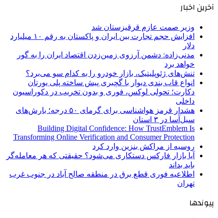
آخرین اخبار
وزیر صمت عازم قرقیزستان شد
افزایش حجم تجارت بین ایران و پاکستان به رقم ۱۰ میلیارد
دلار
مدنی‌زاده: دشمن آرزوی زمین‌زدن اقتصاد ایران را به گور
خواهد برد
تنش‌های ژئوپلیتیک، بازار خودرو را به کدام سو می‌برد؟
انواع قاب بندی دیوار با گچبری پیش ساخته پلی یورتان
دکارت؛ تحولی لوکس، فوری و بدون تخریب در دکوراسیون
داخلی
هشدار قرمز هواشناسی برای گرمای ۵۰ درجه؛ بارش‌های
سیل‌آسا در ۳ استان
Building Digital Confidence: How TrustEmblem Is
Transforming Online Verification and Consumer Protection
روسیه از مراکش بنزین وارد کرد
آیا بازار فارکس دستکاری می‌شود؟ حقیقتی که هر معامله‌گر
باید بداند
اطلاعیه فوری قطع برق در منطقه صالح آباد در جنوب غرب
تهران
پیوندها