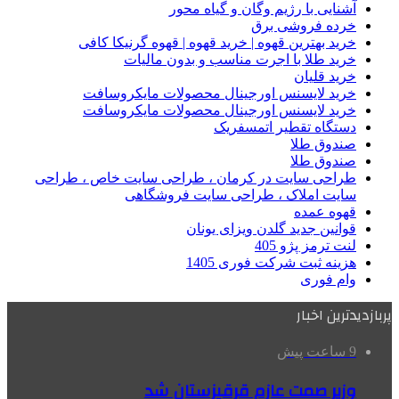
آشنایی با رژیم وگان و گیاه محور
خرده فروشی برق
خرید بهترین قهوه | خرید قهوه | قهوه گرنیکا کافی
خرید طلا با اجرت مناسب و بدون مالیات
خرید قلیان
خرید لایسنس اورجینال محصولات مایکروسافت
خرید لایسنس اورجینال محصولات مایکروسافت
دستگاه تقطیر اتمسفریک
صندوق طلا
صندوق طلا
طراحی سایت در کرمان ، طراحی سایت خاص ، طراحی
سایت املاک ، طراحی سایت فروشگاهی
قهوه عمده
قوانین جدید گلدن ویزای یونان
لنت ترمز پژو 405
هزینه ثبت شرکت فوری 1405
وام فوری
پربازدیدترین اخبار
9 ساعت پیش
وزیر صمت عازم قرقیزستان شد