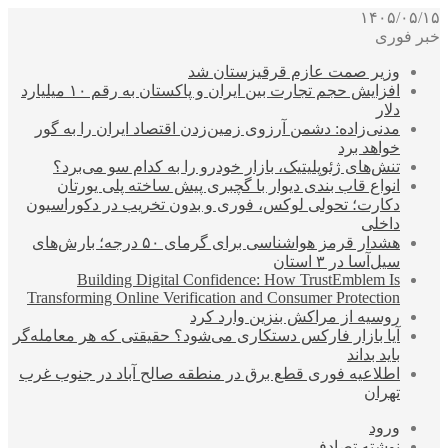
۱۴۰۵/۰۵/۱۵
خبر فوری
وزیر صمت عازم قرقیزستان شد
افزایش حجم تجارت بین ایران و پاکستان به رقم ۱۰ میلیارد
دلار
مدنی‌زاده: دشمن آرزوی زمین‌زدن اقتصاد ایران را به گور
خواهد برد
تنش‌های ژئوپلیتیک، بازار خودرو را به کدام سو می‌برد؟
انواع قاب بندی دیوار با گچبری پیش ساخته پلی یورتان
دکارت؛ تحولی لوکس، فوری و بدون تخریب در دکوراسیون
داخلی
هشدار قرمز هواشناسی برای گرمای ۵۰ درجه؛ بارش‌های
سیل‌آسا در ۳ استان
Building Digital Confidence: How TrustEmblem Is
Transforming Online Verification and Consumer Protection
روسیه از مراکش بنزین وارد کرد
آیا بازار فارکس دستکاری می‌شود؟ حقیقتی که هر معامله‌گر
باید بداند
اطلاعیه فوری قطع برق در منطقه صالح آباد در جنوب غرب
تهران
ورود
نوشته تصادفی