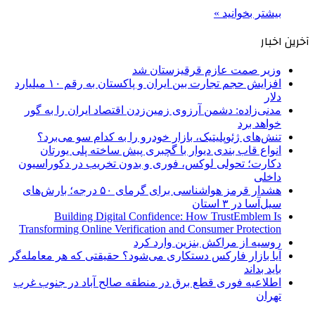
بیشتر بخوانید »
آخرین اخبار
وزیر صمت عازم قرقیزستان شد
افزایش حجم تجارت بین ایران و پاکستان به رقم ۱۰ میلیارد
دلار
مدنی‌زاده: دشمن آرزوی زمین‌زدن اقتصاد ایران را به گور
خواهد برد
تنش‌های ژئوپلیتیک، بازار خودرو را به کدام سو می‌برد؟
انواع قاب بندی دیوار با گچبری پیش ساخته پلی یورتان
دکارت؛ تحولی لوکس، فوری و بدون تخریب در دکوراسیون
داخلی
هشدار قرمز هواشناسی برای گرمای ۵۰ درجه؛ بارش‌های
سیل‌آسا در ۳ استان
Building Digital Confidence: How TrustEmblem Is
Transforming Online Verification and Consumer Protection
روسیه از مراکش بنزین وارد کرد
آیا بازار فارکس دستکاری می‌شود؟ حقیقتی که هر معامله‌گر
باید بداند
اطلاعیه فوری قطع برق در منطقه صالح آباد در جنوب غرب
تهران