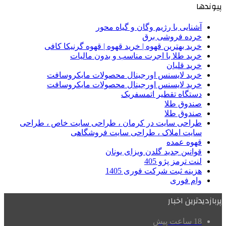
پیوندها
آشنایی با رژیم وگان و گیاه محور
خرده فروشی برق
خرید بهترین قهوه | خرید قهوه | قهوه گرنیکا کافی
خرید طلا با اجرت مناسب و بدون مالیات
خرید قلیان
خرید لایسنس اورجینال محصولات مایکروسافت
خرید لایسنس اورجینال محصولات مایکروسافت
دستگاه تقطیر اتمسفریک
صندوق طلا
صندوق طلا
طراحی سایت در کرمان ، طراحی سایت خاص ، طراحی
سایت املاک ، طراحی سایت فروشگاهی
قهوه عمده
قوانین جدید گلدن ویزای یونان
لنت ترمز پژو 405
هزینه ثبت شرکت فوری 1405
وام فوری
پربازدیدترین اخبار
18 ساعت پیش