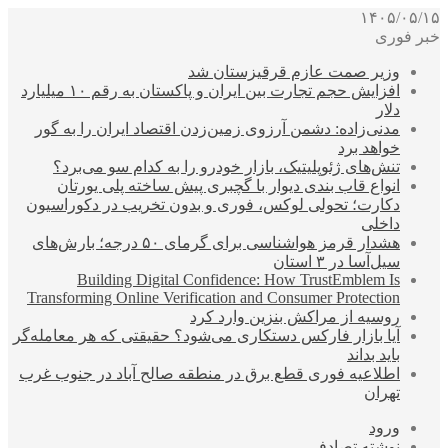
۱۴۰۵/۰۵/۱۵
خبر فوری
وزیر صمت عازم قرقیزستان شد
افزایش حجم تجارت بین ایران و پاکستان به رقم ۱۰ میلیارد
دلار
مدنی‌زاده: دشمن آرزوی زمین‌زدن اقتصاد ایران را به گور
خواهد برد
تنش‌های ژئوپلیتیک، بازار خودرو را به کدام سو می‌برد؟
انواع قاب بندی دیوار با گچبری پیش ساخته پلی یورتان
دکارت؛ تحولی لوکس، فوری و بدون تخریب در دکوراسیون
داخلی
هشدار قرمز هواشناسی برای گرمای ۵۰ درجه؛ بارش‌های
سیل‌آسا در ۳ استان
Building Digital Confidence: How TrustEmblem Is
Transforming Online Verification and Consumer Protection
روسیه از مراکش بنزین وارد کرد
آیا بازار فارکس دستکاری می‌شود؟ حقیقتی که هر معامله‌گر
باید بداند
اطلاعیه فوری قطع برق در منطقه صالح آباد در جنوب غرب
تهران
ورود
نوشته تصادفی