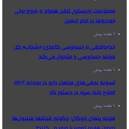
ممنوعیت رجیستری تلفن همراه و خروج برخی
خودروها در ایام اربعین
1 هفته پیش
خداحافظی با حسابرسی کاغذی؛ «شحاب» کل
فرآیند حسابرسی را متحول می‌کند
1 هفته پیش
تسویه بدهی‌های صنعت دارو در بودجه ۱۴۰۶؛
اصلاح بانک سپه در دستور کار
1 هفته پیش
هزینه پنهان ناوگان: چگونه فیلترها میلیون‌ها
تومان هزینه تعمیر را صفر می‌کنند?