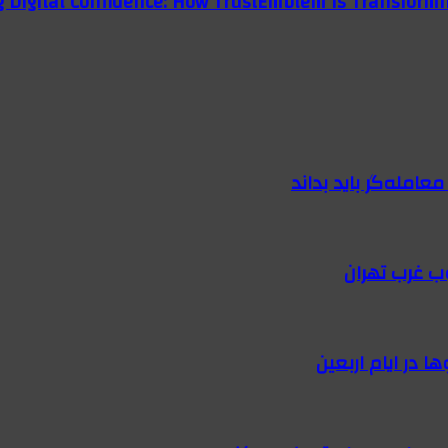
g Digital Confidence: How TrustEmblem Is Transformi
امله‌گر باید بداند
ب غرب تهران
 در ایام اربعین