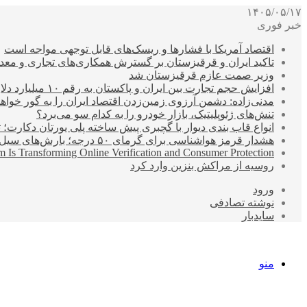
۱۴۰۵/۰۵/۱۷
خبر فوری
اقتصاد آمریکا با فشارها و ریسک‌های قابل توجهی مواجه است
تاکید ایران و قرقیزستان بر گسترش همکاری‌های تجاری و معد
وزیر صمت عازم قرقیزستان شد
افزایش حجم تجارت بین ایران و پاکستان به رقم ۱۰ میلیارد دلار
مدنی‌زاده: دشمن آرزوی زمین‌زدن اقتصاد ایران را به گور خواهد
تنش‌های ژئوپلیتیک، بازار خودرو را به کدام سو می‌برد؟
انواع قاب بندی دیوار با گچبری پیش ساخته پلی یورتان دکارت
هشدار قرمز هواشناسی برای گرمای ۵۰ درجه؛ بارش‌های سیل‌آسا در ۳ استان
 Is Transforming Online Verification and Consumer Protection
روسیه از مراکش بنزین وارد کرد
ورود
نوشته تصادفی
سایدبار
منو