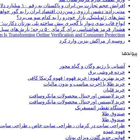
افزایش حجم تجارت بین ایران و پاکستان به رقم ۱۰ میلیارد دلار
مدنی‌زاده: دشمن آرزوی زمین‌زدن اقتصاد ایران را به گور خواهد
تنش‌های ژئوپلیتیک، بازار خودرو را به کدام سو می‌برد؟
انواع قاب بندی دیوار با گچبری پیش ساخته پلی یورتان دکارت
هشدار قرمز هواشناسی برای گرمای ۵۰ درجه؛ بارش‌های سیل‌آسا در ۳ استان
 Is Transforming Online Verification and Consumer Protection
روسیه از مراکش بنزین وارد کرد
پیوندها
آشنایی با رژیم وگان و گیاه محور
خرده فروشی برق
خرید بهترین قهوه | خرید قهوه | قهوه گرنیکا کافی
خرید طلا با اجرت مناسب و بدون مالیات
خرید قلیان
خرید لایسنس اورجینال محصولات مایکروسافت
خرید لایسنس اورجینال محصولات مایکروسافت
دستگاه تقطیر اتمسفریک
صندوق طلا
صندوق طلا
طراحی سایت در کرمان ، طراحی سایت خاص ، طراحی سایت 
قهوه عمده
قوانین جدید گلدن ویزای یونان