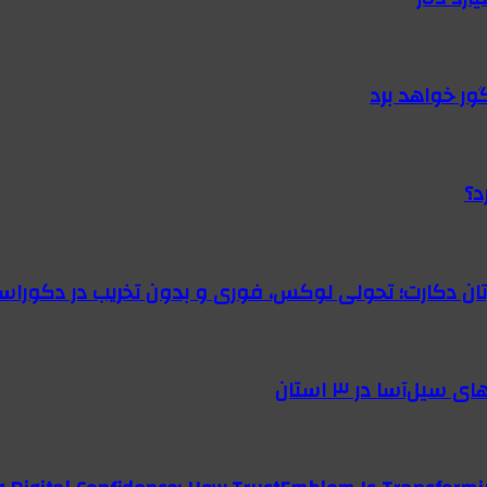
گور خواهد برد
د؟
رتان دکارت؛ تحولی لوکس، فوری و بدون تخریب در دکوراس