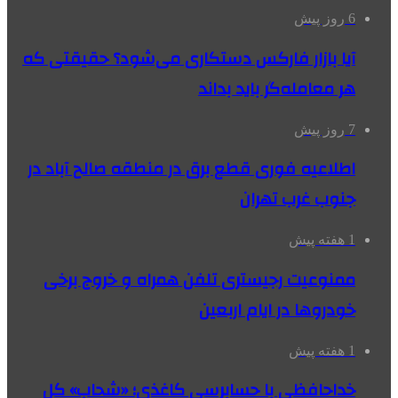
6 روز پیش
آیا بازار فارکس دستکاری می‌شود؟ حقیقتی که
هر معامله‌گر باید بداند
7 روز پیش
اطلاعیه فوری قطع برق در منطقه صالح آباد در
جنوب غرب تهران
1 هفته پیش
ممنوعیت رجیستری تلفن همراه و خروج برخی
خودروها در ایام اربعین
1 هفته پیش
خداحافظی با حسابرسی کاغذی؛ «شحاب» کل