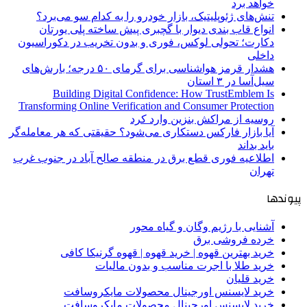
خواهد برد
تنش‌های ژئوپلیتیک، بازار خودرو را به کدام سو می‌برد؟
انواع قاب بندی دیوار با گچبری پیش ساخته پلی یورتان
دکارت؛ تحولی لوکس، فوری و بدون تخریب در دکوراسیون
داخلی
هشدار قرمز هواشناسی برای گرمای ۵۰ درجه؛ بارش‌های
سیل‌آسا در ۳ استان
Building Digital Confidence: How TrustEmblem Is
Transforming Online Verification and Consumer Protection
روسیه از مراکش بنزین وارد کرد
آیا بازار فارکس دستکاری می‌شود؟ حقیقتی که هر معامله‌گر
باید بداند
اطلاعیه فوری قطع برق در منطقه صالح آباد در جنوب غرب
تهران
پیوندها
آشنایی با رژیم وگان و گیاه محور
خرده فروشی برق
خرید بهترین قهوه | خرید قهوه | قهوه گرنیکا کافی
خرید طلا با اجرت مناسب و بدون مالیات
خرید قلیان
خرید لایسنس اورجینال محصولات مایکروسافت
خرید لایسنس اورجینال محصولات مایکروسافت