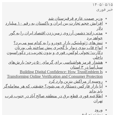
۱۴۰۵/۰۵/۱۵
خبر فوری
وزیر صمت عازم قرقیزستان شد
افزایش حجم تجارت بین ایران و پاکستان به رقم ۱۰ میلیارد
دلار
مدنی‌زاده: دشمن آرزوی زمین‌زدن اقتصاد ایران را به گور
خواهد برد
تنش‌های ژئوپلیتیک، بازار خودرو را به کدام سو می‌برد؟
انواع قاب بندی دیوار با گچبری پیش ساخته پلی یورتان
دکارت؛ تحولی لوکس، فوری و بدون تخریب در دکوراسیون
داخلی
هشدار قرمز هواشناسی برای گرمای ۵۰ درجه؛ بارش‌های
سیل‌آسا در ۳ استان
Building Digital Confidence: How TrustEmblem Is
Transforming Online Verification and Consumer Protection
روسیه از مراکش بنزین وارد کرد
آیا بازار فارکس دستکاری می‌شود؟ حقیقتی که هر معامله‌گر
باید بداند
اطلاعیه فوری قطع برق در منطقه صالح آباد در جنوب غرب
تهران
ورود
نوشته تصادفی