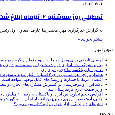
۱۴۰۵/۰۴/۱۱
تعطیلی روز سه‌شنبه ۱۶ تیرماه ابلاغ شد
به گزارش خبرگزاری مهر، محمدرضا عارف، معاون اول رئیس جمهور تصویب‌نامه دیروز ۱۰ تیر
بیشتر بخوانید »
آخرین اخبار
امضای تاریخی برای وصل دو ملت؛ سوت قطار زاگرس در رویای
بهترین شرکت حسابداری در رشت؛ چرا موسسه حسابداری رهن
تعمیر مبل ریلکسی مالزی و لیزی‌بوی
هشدار نارنجی هواشناسی برای ۴ استان؛ رگبار شدید و سقوط سنگ در راه است
اقتصاد آمریکا با فشارها و ریسک‌های قابل توجهی مواجه است
تاکید ایران و قرقیزستان بر گسترش همکاری‌های تجاری و معد
وزیر صمت عازم قرقیزستان شد
افزایش حجم تجارت بین ایران و پاکستان به رقم ۱۰ میلیارد دلار
مدنی‌زاده: دشمن آرزوی زمین‌زدن اقتصاد ایران را به گور خواهد
تنش‌های ژئوپلیتیک، بازار خودرو را به کدام سو می‌برد؟
پیوندها