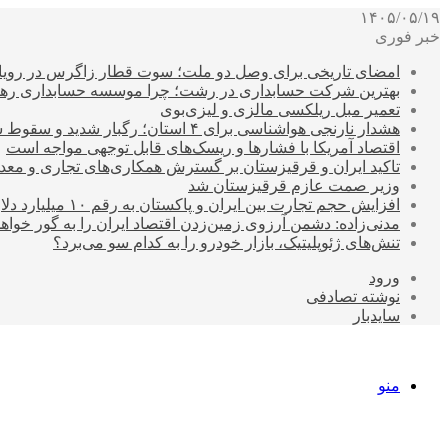
۱۴۰۵/۰۵/۱۹
خبر فوری
امضای تاریخی برای وصل دو ملت؛ سوت قطار زاگرس در رویای
بهترین شرکت حسابداری در رشت؛ چرا موسسه حسابداری رهن
تعمیر مبل ریلکسی مالزی و لیزی‌بوی
هشدار نارنجی هواشناسی برای ۴ استان؛ رگبار شدید و سقوط سنگ در راه است
اقتصاد آمریکا با فشارها و ریسک‌های قابل توجهی مواجه است
تاکید ایران و قرقیزستان بر گسترش همکاری‌های تجاری و معد
وزیر صمت عازم قرقیزستان شد
افزایش حجم تجارت بین ایران و پاکستان به رقم ۱۰ میلیارد دلار
مدنی‌زاده: دشمن آرزوی زمین‌زدن اقتصاد ایران را به گور خواهد
تنش‌های ژئوپلیتیک، بازار خودرو را به کدام سو می‌برد؟
ورود
نوشته تصادفی
سایدبار
منو