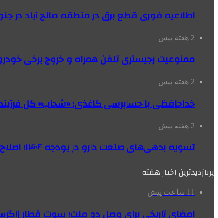
اطلاعیه فوری قطع برق در منطقه صالح آباد در جنو
2 هفته پیش
ممنوعیت رجیستری تلفن همراه و خروج برخی خودروها
2 هفته پیش
خداحافظی با حسابرسی کاغذی؛ «شحاب» کل فرآیند
2 هفته پیش
تسویه بدهی‌های صنعت دارو در بودجه ۱۴۰۶؛ اصلاح بانک سپه در دستور کار
پربازدیدترین اخبار هفته
11 ساعت پیش
امضای تاریخی برای وصل دو ملت؛ سوت قطار زاگرس 