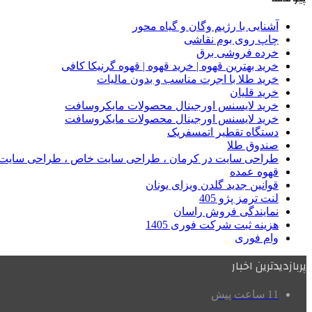
آشنایی با رژیم وگان و گیاه محور
چاپ روی بوم نقاشی
خرده فروشی برق
خرید بهترین قهوه | خرید قهوه | قهوه گرنیکا کافی
خرید طلا با اجرت مناسب و بدون مالیات
خرید قلیان
خرید لایسنس اورجینال محصولات مایکروسافت
خرید لایسنس اورجینال محصولات مایکروسافت
دستگاه تقطیر اتمسفریک
صندوق طلا
طراحی سایت در کرمان ، طراحی سایت خاص ، طراحی سایت 
قهوه عمده
قوانین جدید گلدن ویزای یونان
لنت ترمز پژو 405
نمایندگی فروش راسان
هزینه ثبت شرکت فوری 1405
وام فوری
پربازدیدترین اخبار
11 ساعت پیش