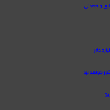
اری و معدنی
گور خواهد برد
د؟