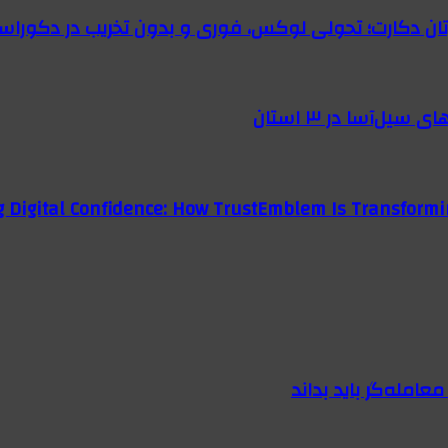
رتان دکارت؛ تحولی لوکس، فوری و بدون تخریب در دکوراس
g Digital Confidence: How TrustEmblem Is Transformi
امله‌گر باید بداند