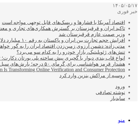
۱۴۰۵/۰۵/۱۷
خبر فوری
اقتصاد آمریکا با فشارها و ریسک‌های قابل توجهی مواجه است
تاکید ایران و قرقیزستان بر گسترش همکاری‌های تجاری و معد
وزیر صمت عازم قرقیزستان شد
افزایش حجم تجارت بین ایران و پاکستان به رقم ۱۰ میلیارد دلار
مدنی‌زاده: دشمن آرزوی زمین‌زدن اقتصاد ایران را به گور خواهد
تنش‌های ژئوپلیتیک، بازار خودرو را به کدام سو می‌برد؟
انواع قاب بندی دیوار با گچبری پیش ساخته پلی یورتان دکارت
هشدار قرمز هواشناسی برای گرمای ۵۰ درجه؛ بارش‌های سیل‌آسا در ۳ استان
 Is Transforming Online Verification and Consumer Protection
روسیه از مراکش بنزین وارد کرد
ورود
نوشته تصادفی
سایدبار
منو