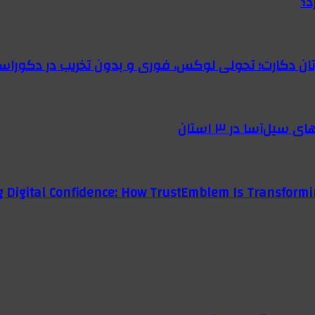
د؟
رتان دکارت؛ تحولی لوکس، فوری و بدون تخریب در دکوراس
g Digital Confidence: How TrustEmblem Is Transformi