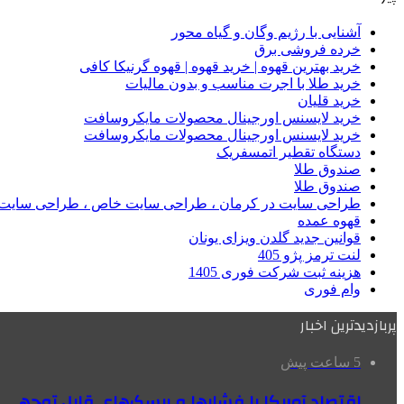
آشنایی با رژیم وگان و گیاه محور
خرده فروشی برق
خرید بهترین قهوه | خرید قهوه | قهوه گرنیکا کافی
خرید طلا با اجرت مناسب و بدون مالیات
خرید قلیان
خرید لایسنس اورجینال محصولات مایکروسافت
خرید لایسنس اورجینال محصولات مایکروسافت
دستگاه تقطیر اتمسفریک
صندوق طلا
صندوق طلا
طراحی سایت در کرمان ، طراحی سایت خاص ، طراحی سایت 
قهوه عمده
قوانین جدید گلدن ویزای یونان
لنت ترمز پژو 405
هزینه ثبت شرکت فوری 1405
وام فوری
پربازدیدترین اخبار
5 ساعت پیش
اقتصاد آمریکا با فشارها و ریسک‌های قابل توجهی