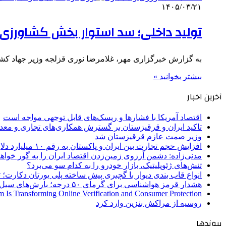
۱۴۰۵/۰۳/۲۱
تولید داخلی؛ سد استوار بخش کشاورزی در
به گزارش خبرگزاری مهر، غلامرضا نوری قزلجه وزیر جهاد کشا
بیشتر بخوانید »
آخرین اخبار
اقتصاد آمریکا با فشارها و ریسک‌های قابل توجهی مواجه است
تاکید ایران و قرقیزستان بر گسترش همکاری‌های تجاری و معد
وزیر صمت عازم قرقیزستان شد
افزایش حجم تجارت بین ایران و پاکستان به رقم ۱۰ میلیارد دلار
مدنی‌زاده: دشمن آرزوی زمین‌زدن اقتصاد ایران را به گور خواهد
تنش‌های ژئوپلیتیک، بازار خودرو را به کدام سو می‌برد؟
انواع قاب بندی دیوار با گچبری پیش ساخته پلی یورتان دکارت
هشدار قرمز هواشناسی برای گرمای ۵۰ درجه؛ بارش‌های سیل‌آسا در ۳ استان
 Is Transforming Online Verification and Consumer Protection
روسیه از مراکش بنزین وارد کرد
پیوندها