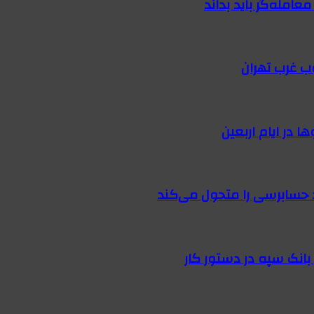
امله‌گر باید بداند
ب غرب تهران
 در ایام اربعین
 حسابرسی را متحول می‌کند