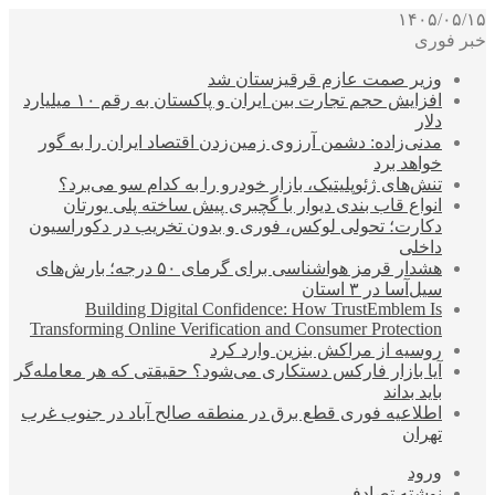
۱۴۰۵/۰۵/۱۵
خبر فوری
وزیر صمت عازم قرقیزستان شد
افزایش حجم تجارت بین ایران و پاکستان به رقم ۱۰ میلیارد
دلار
مدنی‌زاده: دشمن آرزوی زمین‌زدن اقتصاد ایران را به گور
خواهد برد
تنش‌های ژئوپلیتیک، بازار خودرو را به کدام سو می‌برد؟
انواع قاب بندی دیوار با گچبری پیش ساخته پلی یورتان
دکارت؛ تحولی لوکس، فوری و بدون تخریب در دکوراسیون
داخلی
هشدار قرمز هواشناسی برای گرمای ۵۰ درجه؛ بارش‌های
سیل‌آسا در ۳ استان
Building Digital Confidence: How TrustEmblem Is
Transforming Online Verification and Consumer Protection
روسیه از مراکش بنزین وارد کرد
آیا بازار فارکس دستکاری می‌شود؟ حقیقتی که هر معامله‌گر
باید بداند
اطلاعیه فوری قطع برق در منطقه صالح آباد در جنوب غرب
تهران
ورود
نوشته تصادفی