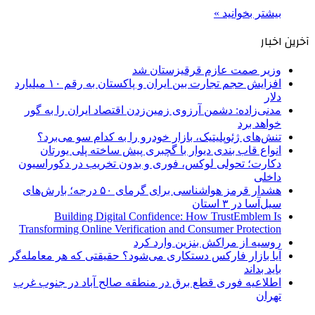
بیشتر بخوانید »
آخرین اخبار
وزیر صمت عازم قرقیزستان شد
افزایش حجم تجارت بین ایران و پاکستان به رقم ۱۰ میلیارد
دلار
مدنی‌زاده: دشمن آرزوی زمین‌زدن اقتصاد ایران را به گور
خواهد برد
تنش‌های ژئوپلیتیک، بازار خودرو را به کدام سو می‌برد؟
انواع قاب بندی دیوار با گچبری پیش ساخته پلی یورتان
دکارت؛ تحولی لوکس، فوری و بدون تخریب در دکوراسیون
داخلی
هشدار قرمز هواشناسی برای گرمای ۵۰ درجه؛ بارش‌های
سیل‌آسا در ۳ استان
Building Digital Confidence: How TrustEmblem Is
Transforming Online Verification and Consumer Protection
روسیه از مراکش بنزین وارد کرد
آیا بازار فارکس دستکاری می‌شود؟ حقیقتی که هر معامله‌گر
باید بداند
اطلاعیه فوری قطع برق در منطقه صالح آباد در جنوب غرب
تهران