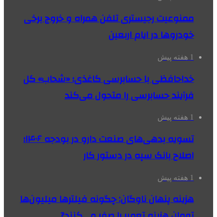
ممنوعیت رجیستری تلفن همراه و خروج برخی
خودروها در ایام اربعین
1 هفته پیش
خداحافظی با حسابرسی کاغذی؛ «شحاب» کل
فرآیند حسابرسی را متحول می‌کند
1 هفته پیش
تسویه بدهی‌های صنعت دارو در بودجه ۱۴۰۶؛
اصلاح بانک سپه در دستور کار
1 هفته پیش
هزینه پنهان ناوگان: چگونه فیلترها میلیون‌ها
تومان هزینه تعمیر را صفر می‌کنند?