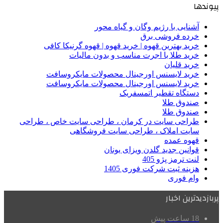
پیوندها
آشنایی با رژیم وگان و گیاه محور
خرده فروشی برق
خرید بهترین قهوه | خرید قهوه | قهوه گرنیکا کافی
خرید طلا با اجرت مناسب و بدون مالیات
خرید قلیان
خرید لایسنس اورجینال محصولات مایکروسافت
خرید لایسنس اورجینال محصولات مایکروسافت
دستگاه تقطیر اتمسفریک
صندوق طلا
صندوق طلا
طراحی سایت در کرمان ، طراحی سایت خاص ، طراحی
سایت املاک ، طراحی سایت فروشگاهی
قهوه عمده
قوانین جدید گلدن ویزای یونان
لنت ترمز پژو 405
هزینه ثبت شرکت فوری 1405
وام فوری
پربازدیدترین اخبار
18 ساعت پیش