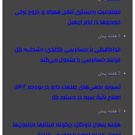
ممنوعیت رجیستری تلفن همراه و خروج برخی
خودروها در ایام اربعین
1 هفته پیش
خداحافظی با حسابرسی کاغذی؛ «شحاب» کل
فرآیند حسابرسی را متحول می‌کند
2 هفته پیش
تسویه بدهی‌های صنعت دارو در بودجه ۱۴۰۶؛
اصلاح بانک سپه در دستور کار
2 هفته پیش
هزینه پنهان ناوگان: چگونه فیلترها میلیون‌ها
تومان هزینه تعمیر را صفر می‌کنند?