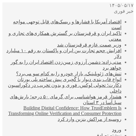
۱۴۰۵/۰۵/۱۷
خبر فوری
اقتصاد آمریکا با فشارها و ریسک‌های قابل توجهی مواجه
است
تاکید ایران و قرقیزستان بر گسترش همکاری‌های تجاری و
معدنی
وزیر صمت عازم قرقیزستان شد
افزایش حجم تجارت بین ایران و پاکستان به رقم ۱۰ میلیارد
دلار
مدنی‌زاده: دشمن آرزوی زمین‌زدن اقتصاد ایران را به گور
خواهد برد
تنش‌های ژئوپلیتیک، بازار خودرو را به کدام سو می‌برد؟
انواع قاب بندی دیوار با گچبری پیش ساخته پلی یورتان
دکارت؛ تحولی لوکس، فوری و بدون تخریب در دکوراسیون
داخلی
هشدار قرمز هواشناسی برای گرمای ۵۰ درجه؛ بارش‌های
سیل‌آسا در ۳ استان
Building Digital Confidence: How TrustEmblem Is
Transforming Online Verification and Consumer Protection
روسیه از مراکش بنزین وارد کرد
ورود
نوشته تصادفی