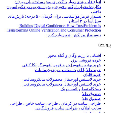
انواع قاب بندی دیوار با گچبری پیش ساخته پلی یورتان
دکارت؛ تحولی لوکس، فوری و بدون تخریب در دکوراسیون
داخلی
هشدار قرمز هواشناسی برای گرمای ۵۰ درجه؛ بارش‌های
سیل‌آسا در ۳ استان
Building Digital Confidence: How TrustEmblem Is
Transforming Online Verification and Consumer Protection
روسیه از مراکش بنزین وارد کرد
پیوندها
آشنایی با رژیم وگان و گیاه محور
خرده فروشی برق
خرید بهترین قهوه | خرید قهوه | قهوه گرنیکا کافی
خرید طلا با اجرت مناسب و بدون مالیات
خرید قلیان
خرید لایسنس اورجینال محصولات مایکروسافت
خرید لایسنس اورجینال محصولات مایکروسافت
دستگاه تقطیر اتمسفریک
صندوق طلا
صندوق طلا
طراحی سایت در کرمان ، طراحی سایت خاص ، طراحی
سایت املاک ، طراحی سایت فروشگاهی
قهوه عمده