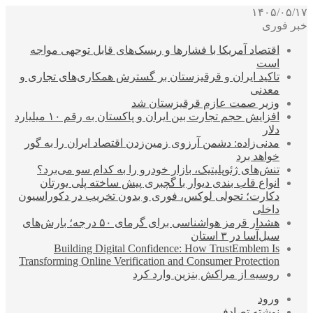
۱۴۰۵/۰۵/۱۷
خبر فوری
اقتصاد آمریکا با فشارها و ریسک‌های قابل توجهی مواجه
است
تاکید ایران و قرقیزستان بر گسترش همکاری‌های تجاری و
معدنی
وزیر صمت عازم قرقیزستان شد
افزایش حجم تجارت بین ایران و پاکستان به رقم ۱۰ میلیارد
دلار
مدنی‌زاده: دشمن آرزوی زمین‌زدن اقتصاد ایران را به گور
خواهد برد
تنش‌های ژئوپلیتیک، بازار خودرو را به کدام سو می‌برد؟
انواع قاب بندی دیوار با گچبری پیش ساخته پلی یورتان
دکارت؛ تحولی لوکس، فوری و بدون تخریب در دکوراسیون
داخلی
هشدار قرمز هواشناسی برای گرمای ۵۰ درجه؛ بارش‌های
سیل‌آسا در ۳ استان
Building Digital Confidence: How TrustEmblem Is
Transforming Online Verification and Consumer Protection
روسیه از مراکش بنزین وارد کرد
ورود
نوشته تصادفی