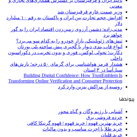
تاکید ایران و قرقیزستان بر گسترش همکاری‌های تجاری و
معدنی
وزیر صمت عازم قرقیزستان شد
افزایش حجم تجارت بین ایران و پاکستان به رقم ۱۰ میلیارد
دلار
مدنی‌زاده: دشمن آرزوی زمین‌زدن اقتصاد ایران را به گور
خواهد برد
تنش‌های ژئوپلیتیک، بازار خودرو را به کدام سو می‌برد؟
انواع قاب بندی دیوار با گچبری پیش ساخته پلی یورتان
دکارت؛ تحولی لوکس، فوری و بدون تخریب در دکوراسیون
داخلی
هشدار قرمز هواشناسی برای گرمای ۵۰ درجه؛ بارش‌های
سیل‌آسا در ۳ استان
Building Digital Confidence: How TrustEmblem Is
Transforming Online Verification and Consumer Protection
روسیه از مراکش بنزین وارد کرد
پیوندها
آشنایی با رژیم وگان و گیاه محور
خرده فروشی برق
خرید بهترین قهوه | خرید قهوه | قهوه گرنیکا کافی
خرید طلا با اجرت مناسب و بدون مالیات
خرید قلیان