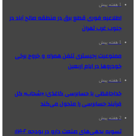
1 هفته پیش
اطلاعیه فوری قطع برق در منطقه صالح آباد در
جنوب غرب تهران
1 هفته پیش
ممنوعیت رجیستری تلفن همراه و خروج برخی
خودروها در ایام اربعین
1 هفته پیش
خداحافظی با حسابرسی کاغذی؛ «شحاب» کل
فرآیند حسابرسی را متحول می‌کند
2 هفته پیش
تسویه بدهی‌های صنعت دارو در بودجه ۱۴۰۶؛