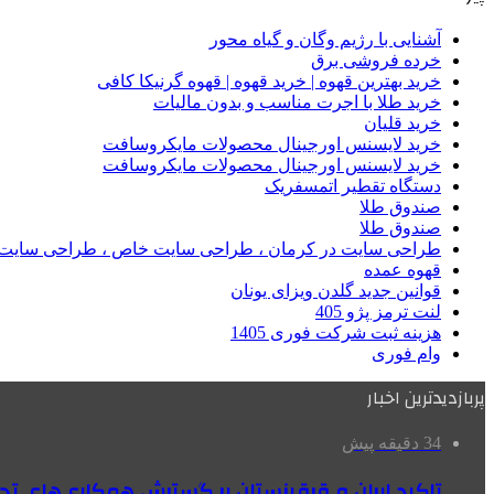
آشنایی با رژیم وگان و گیاه محور
خرده فروشی برق
خرید بهترین قهوه | خرید قهوه | قهوه گرنیکا کافی
خرید طلا با اجرت مناسب و بدون مالیات
خرید قلیان
خرید لایسنس اورجینال محصولات مایکروسافت
خرید لایسنس اورجینال محصولات مایکروسافت
دستگاه تقطیر اتمسفریک
صندوق طلا
صندوق طلا
طراحی سایت در کرمان ، طراحی سایت خاص ، طراحی سایت 
قهوه عمده
قوانین جدید گلدن ویزای یونان
لنت ترمز پژو 405
هزینه ثبت شرکت فوری 1405
وام فوری
پربازدیدترین اخبار
34 دقیقه پیش
تاکید ایران و قرقیزستان بر گسترش همکاری‌های تج