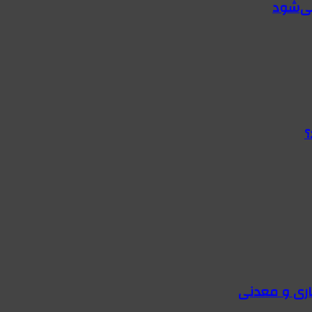
؟
اری و معدنی