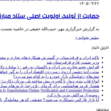
۱۴۰۵/۰۳/۲۶
حمایت از تولید، اولویت اصلی ستاد مبارزه 
به گزارش خبرگزاری مهر، حبیب‌الله حقیقی در حاشیه نشست مش
بیشتر بخوانید »
آخرین اخبار
تاکید ایران و قرقیزستان بر گسترش همکاری‌های تجاری و معد
وزیر صمت عازم قرقیزستان شد
افزایش حجم تجارت بین ایران و پاکستان به رقم ۱۰ میلیارد دلار
مدنی‌زاده: دشمن آرزوی زمین‌زدن اقتصاد ایران را به گور خواهد
تنش‌های ژئوپلیتیک، بازار خودرو را به کدام سو می‌برد؟
انواع قاب بندی دیوار با گچبری پیش ساخته پلی یورتان دکارت
هشدار قرمز هواشناسی برای گرمای ۵۰ درجه؛ بارش‌های سیل‌آسا در ۳ استان
 Is Transforming Online Verification and Consumer Protection
روسیه از مراکش بنزین وارد کرد
آیا بازار فارکس دستکاری می‌شود؟ حقیقتی که هر معامله‌گر باید
پیوندها