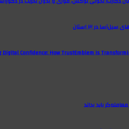
رتان دکارت؛ تحولی لوکس، فوری و بدون تخریب در دکوراس
g Digital Confidence: How TrustEmblem Is Transformi
امله‌گر باید بداند