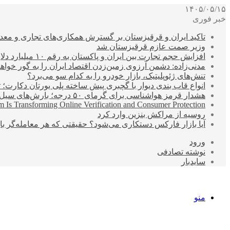
۱۴۰۵/۰۵/۱۵
خبر فوری
تاکید ایران و قرقیزستان بر گسترش همکاری‌های تجاری و معد
وزیر صمت عازم قرقیزستان شد
افزایش حجم تجارت بین ایران و پاکستان به رقم ۱۰ میلیارد دلار
مدنی‌زاده: دشمن آرزوی زمین‌زدن اقتصاد ایران را به گور خواهد
تنش‌های ژئوپلیتیک، بازار خودرو را به کدام سو می‌برد؟
انواع قاب بندی دیوار با گچبری پیش ساخته پلی یورتان دکارت
هشدار قرمز هواشناسی برای گرمای ۵۰ درجه؛ بارش‌های سیل‌آسا در ۳ استان
 Is Transforming Online Verification and Consumer Protection
روسیه از مراکش بنزین وارد کرد
آیا بازار فارکس دستکاری می‌شود؟ حقیقتی که هر معامله‌گر باید
ورود
نوشته تصادفی
سایدبار
منو