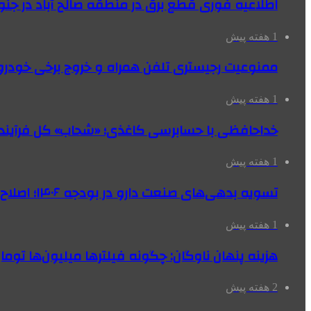
اطلاعیه فوری قطع برق در منطقه صالح آباد در جنو
1 هفته پیش
ممنوعیت رجیستری تلفن همراه و خروج برخی خودروها
1 هفته پیش
خداحافظی با حسابرسی کاغذی؛ «شحاب» کل فرآیند
1 هفته پیش
تسویه بدهی‌های صنعت دارو در بودجه ۱۴۰۶؛ اصلاح بانک سپه در دستور کار
1 هفته پیش
هزینه پنهان ناوگان: چگونه فیلترها میلیون‌ها تومان
2 هفته پیش