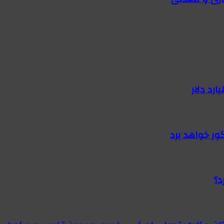
گور خواهد برد
د؟