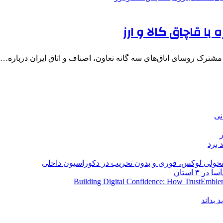
با قاچاق کالا و ارز
ترک روسای اتاق‌های سه گانه تعاون، اصناف و اتاق ایران درباره…
نی
 برد
؛ تحولی لوکس، فوری و بدون تخریب در دکوراسیون داخلی
Building Digital Confidence: How TrustEmblem
 بداند