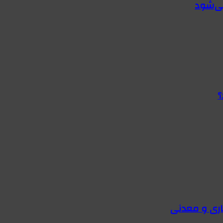
؟
اری و معدنی