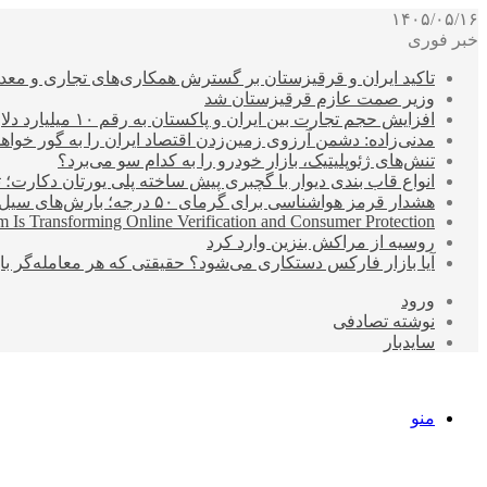
۱۴۰۵/۰۵/۱۶
خبر فوری
تاکید ایران و قرقیزستان بر گسترش همکاری‌های تجاری و معد
وزیر صمت عازم قرقیزستان شد
افزایش حجم تجارت بین ایران و پاکستان به رقم ۱۰ میلیارد دلار
مدنی‌زاده: دشمن آرزوی زمین‌زدن اقتصاد ایران را به گور خواهد
تنش‌های ژئوپلیتیک، بازار خودرو را به کدام سو می‌برد؟
انواع قاب بندی دیوار با گچبری پیش ساخته پلی یورتان دکارت
هشدار قرمز هواشناسی برای گرمای ۵۰ درجه؛ بارش‌های سیل‌آسا در ۳ استان
 Is Transforming Online Verification and Consumer Protection
روسیه از مراکش بنزین وارد کرد
آیا بازار فارکس دستکاری می‌شود؟ حقیقتی که هر معامله‌گر باید
ورود
نوشته تصادفی
سایدبار
منو