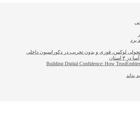
نی
 برد
؛ تحولی لوکس، فوری و بدون تخریب در دکوراسیون داخلی
Building Digital Confidence: How TrustEmblem
 بداند