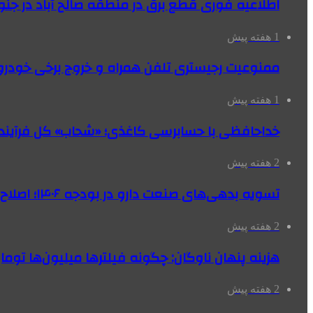
اطلاعیه فوری قطع برق در منطقه صالح آباد در جنو
1 هفته پیش
ممنوعیت رجیستری تلفن همراه و خروج برخی خودروها
1 هفته پیش
خداحافظی با حسابرسی کاغذی؛ «شحاب» کل فرآیند
2 هفته پیش
تسویه بدهی‌های صنعت دارو در بودجه ۱۴۰۶؛ اصلاح بانک سپه در دستور کار
2 هفته پیش
هزینه پنهان ناوگان: چگونه فیلترها میلیون‌ها تومان
2 هفته پیش