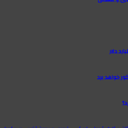
گور خواهد برد
د؟