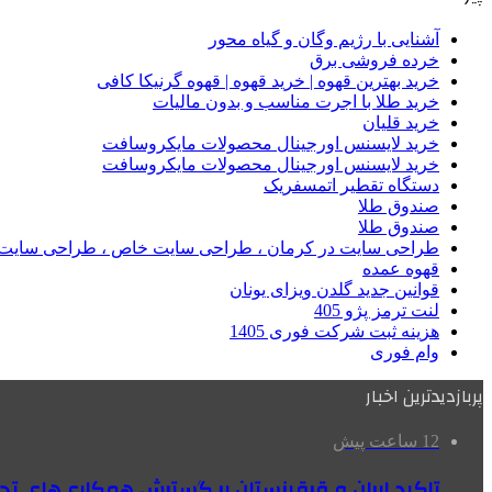
آشنایی با رژیم وگان و گیاه محور
خرده فروشی برق
خرید بهترین قهوه | خرید قهوه | قهوه گرنیکا کافی
خرید طلا با اجرت مناسب و بدون مالیات
خرید قلیان
خرید لایسنس اورجینال محصولات مایکروسافت
خرید لایسنس اورجینال محصولات مایکروسافت
دستگاه تقطیر اتمسفریک
صندوق طلا
صندوق طلا
طراحی سایت در کرمان ، طراحی سایت خاص ، طراحی سایت 
قهوه عمده
قوانین جدید گلدن ویزای یونان
لنت ترمز پژو 405
هزینه ثبت شرکت فوری 1405
وام فوری
پربازدیدترین اخبار
12 ساعت پیش
تاکید ایران و قرقیزستان بر گسترش همکاری‌های تج