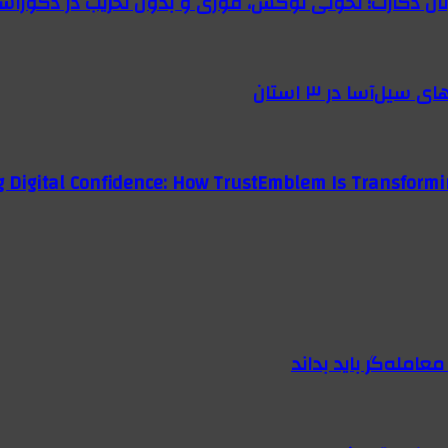
رتان دکارت؛ تحولی لوکس، فوری و بدون تخریب در دکوراس
g Digital Confidence: How TrustEmblem Is Transformi
امله‌گر باید بداند