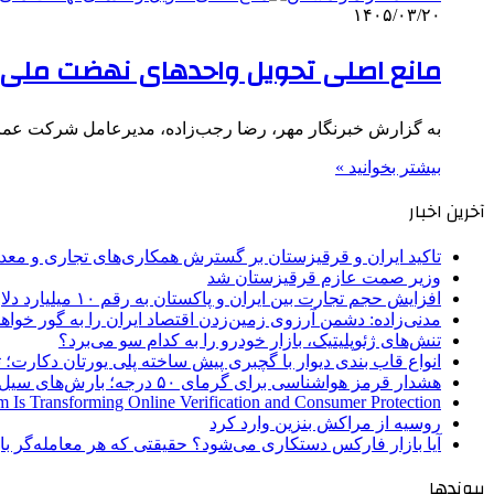
۱۴۰۵/۰۳/۲۰
مانع اصلی تحویل واحدهای نهضت ملی
به گزارش خبرنگار مهر، رضا رجب‌زاده، مدیرعامل شرکت عمران
بیشتر بخوانید »
آخرین اخبار
تاکید ایران و قرقیزستان بر گسترش همکاری‌های تجاری و معد
وزیر صمت عازم قرقیزستان شد
افزایش حجم تجارت بین ایران و پاکستان به رقم ۱۰ میلیارد دلار
مدنی‌زاده: دشمن آرزوی زمین‌زدن اقتصاد ایران را به گور خواهد
تنش‌های ژئوپلیتیک، بازار خودرو را به کدام سو می‌برد؟
انواع قاب بندی دیوار با گچبری پیش ساخته پلی یورتان دکارت
هشدار قرمز هواشناسی برای گرمای ۵۰ درجه؛ بارش‌های سیل‌آسا در ۳ استان
 Is Transforming Online Verification and Consumer Protection
روسیه از مراکش بنزین وارد کرد
آیا بازار فارکس دستکاری می‌شود؟ حقیقتی که هر معامله‌گر باید
پیوندها