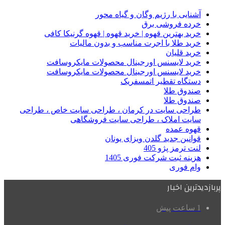
آشنایی با رژیم وگان و گیاه محور
خرده فروشی برق
خرید بهترین قهوه | خرید قهوه | قهوه گرنیکا کافی
خرید طلا با اجرت مناسب و بدون مالیات
خرید قلیان
خرید لایسنس اورجینال محصولات مایکروسافت
خرید لایسنس اورجینال محصولات مایکروسافت
دستگاه تقطیر اتمسفریک
صندوق طلا
صندوق طلا
طراحی سایت در کرمان ، طراحی سایت خاص ، طراحی
سایت املاک ، طراحی سایت فروشگاهی
قهوه عمده
قوانین جدید گلدن ویزای یونان
لنت ترمز پژو 405
هزینه ثبت شرکت فوری 1405
وام فوری
پربازدیدترین اخبار
1 ساعت پیش