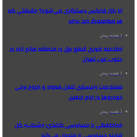
آیا بازار فارکس دستکاری می‌شود؟ حقیقتی که
هر معامله‌گر باید بداند
1 هفته پیش
اطلاعیه فوری قطع برق در منطقه صالح آباد در
جنوب غرب تهران
1 هفته پیش
ممنوعیت رجیستری تلفن همراه و خروج برخی
خودروها در ایام اربعین
2 هفته پیش
خداحافظی با حسابرسی کاغذی؛ «شحاب» کل
فرآیند حسابرسی را متحول می‌کند