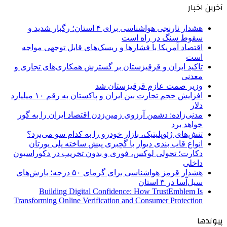
آخرین اخبار
هشدار نارنجی هواشناسی برای ۴ استان؛ رگبار شدید و
سقوط سنگ در راه است
اقتصاد آمریکا با فشارها و ریسک‌های قابل توجهی مواجه
است
تاکید ایران و قرقیزستان بر گسترش همکاری‌های تجاری و
معدنی
وزیر صمت عازم قرقیزستان شد
افزایش حجم تجارت بین ایران و پاکستان به رقم ۱۰ میلیارد
دلار
مدنی‌زاده: دشمن آرزوی زمین‌زدن اقتصاد ایران را به گور
خواهد برد
تنش‌های ژئوپلیتیک، بازار خودرو را به کدام سو می‌برد؟
انواع قاب بندی دیوار با گچبری پیش ساخته پلی یورتان
دکارت؛ تحولی لوکس، فوری و بدون تخریب در دکوراسیون
داخلی
هشدار قرمز هواشناسی برای گرمای ۵۰ درجه؛ بارش‌های
سیل‌آسا در ۳ استان
Building Digital Confidence: How TrustEmblem Is
Transforming Online Verification and Consumer Protection
پیوندها