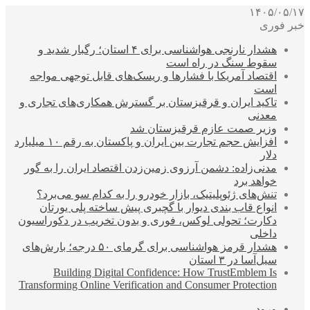
۱۴۰۵/۰۵/۱۷
خبر فوری
هشدار نارنجی هواشناسی برای ۴ استان؛ رگبار شدید و
سقوط سنگ در راه است
اقتصاد آمریکا با فشارها و ریسک‌های قابل توجهی مواجه
است
تاکید ایران و قرقیزستان بر گسترش همکاری‌های تجاری و
معدنی
وزیر صمت عازم قرقیزستان شد
افزایش حجم تجارت بین ایران و پاکستان به رقم ۱۰ میلیارد
دلار
مدنی‌زاده: دشمن آرزوی زمین‌زدن اقتصاد ایران را به گور
خواهد برد
تنش‌های ژئوپلیتیک، بازار خودرو را به کدام سو می‌برد؟
انواع قاب بندی دیوار با گچبری پیش ساخته پلی یورتان
دکارت؛ تحولی لوکس، فوری و بدون تخریب در دکوراسیون
داخلی
هشدار قرمز هواشناسی برای گرمای ۵۰ درجه؛ بارش‌های
سیل‌آسا در ۳ استان
Building Digital Confidence: How TrustEmblem Is
Transforming Online Verification and Consumer Protection
ورود