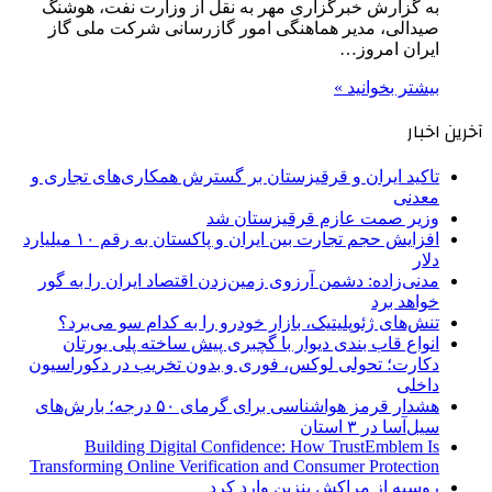
به گزارش خبرگزاری مهر به نقل از وزارت نفت، هوشنگ
صیدالی، مدیر هماهنگی امور گازرسانی شرکت ملی گاز
ایران امروز…
بیشتر بخوانید »
آخرین اخبار
تاکید ایران و قرقیزستان بر گسترش همکاری‌های تجاری و
معدنی
وزیر صمت عازم قرقیزستان شد
افزایش حجم تجارت بین ایران و پاکستان به رقم ۱۰ میلیارد
دلار
مدنی‌زاده: دشمن آرزوی زمین‌زدن اقتصاد ایران را به گور
خواهد برد
تنش‌های ژئوپلیتیک، بازار خودرو را به کدام سو می‌برد؟
انواع قاب بندی دیوار با گچبری پیش ساخته پلی یورتان
دکارت؛ تحولی لوکس، فوری و بدون تخریب در دکوراسیون
داخلی
هشدار قرمز هواشناسی برای گرمای ۵۰ درجه؛ بارش‌های
سیل‌آسا در ۳ استان
Building Digital Confidence: How TrustEmblem Is
Transforming Online Verification and Consumer Protection
روسیه از مراکش بنزین وارد کرد