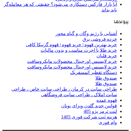
آیا بازار فارکس دستکاری می‌شود؟ حقیقتی که هر معامله‌گر
باید بداند
پیوندها
آشنایی با رژیم وگان و گیاه محور
خرده فروشی برق
خرید بهترین قهوه | خرید قهوه | قهوه گرنیکا کافی
خرید طلا با اجرت مناسب و بدون مالیات
خرید قلیان
خرید لایسنس اورجینال محصولات مایکروسافت
خرید لایسنس اورجینال محصولات مایکروسافت
دستگاه تقطیر اتمسفریک
صندوق طلا
صندوق طلا
طراحی سایت در کرمان ، طراحی سایت خاص ، طراحی
سایت املاک ، طراحی سایت فروشگاهی
قهوه عمده
قوانین جدید گلدن ویزای یونان
لنت ترمز پژو 405
هزینه ثبت شرکت فوری 1405
وام فوری