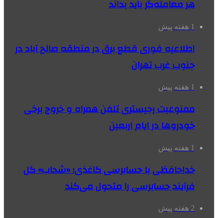
هر معامله‌گر باید بداند
1 هفته پیش
اطلاعیه فوری قطع برق در منطقه صالح آباد در
جنوب غرب تهران
1 هفته پیش
ممنوعیت رجیستری تلفن همراه و خروج برخی
خودروها در ایام اربعین
1 هفته پیش
خداحافظی با حسابرسی کاغذی؛ «شحاب» کل
فرآیند حسابرسی را متحول می‌کند
2 هفته پیش