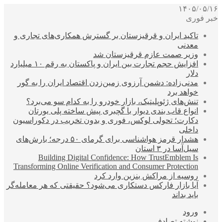
۱۴۰۵/۰۵/۱۶
خبر فوری
تاکید ایران و قرقیزستان بر گسترش همکاری‌های تجاری و
معدنی
وزیر صمت عازم قرقیزستان شد
افزایش حجم تجارت بین ایران و پاکستان به رقم ۱۰ میلیارد
دلار
مدنی‌زاده: دشمن آرزوی زمین‌زدن اقتصاد ایران را به گور
خواهد برد
تنش‌های ژئوپلیتیک، بازار خودرو را به کدام سو می‌برد؟
انواع قاب بندی دیوار با گچبری پیش ساخته پلی یورتان
دکارت؛ تحولی لوکس، فوری و بدون تخریب در دکوراسیون
داخلی
هشدار قرمز هواشناسی برای گرمای ۵۰ درجه؛ بارش‌های
سیل‌آسا در ۳ استان
Building Digital Confidence: How TrustEmblem Is
Transforming Online Verification and Consumer Protection
روسیه از مراکش بنزین وارد کرد
آیا بازار فارکس دستکاری می‌شود؟ حقیقتی که هر معامله‌گر
باید بداند
ورود
نوشته تصادفی