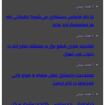
1 هفته پیش
آیا بازار فارکس دستکاری می‌شود؟ حقیقتی که
هر معامله‌گر باید بداند
1 هفته پیش
اطلاعیه فوری قطع برق در منطقه صالح آباد در
جنوب غرب تهران
1 هفته پیش
ممنوعیت رجیستری تلفن همراه و خروج برخی
خودروها در ایام اربعین
1 هفته پیش
خداحافظی با حسابرسی کاغذی؛ «شحاب» کل