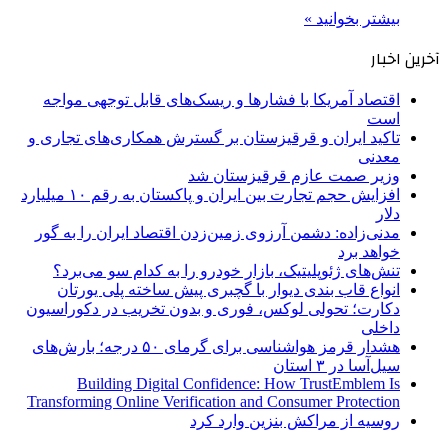
بیشتر بخوانید »
آخرین اخبار
اقتصاد آمریکا با فشارها و ریسک‌های قابل توجهی مواجه
است
تاکید ایران و قرقیزستان بر گسترش همکاری‌های تجاری و
معدنی
وزیر صمت عازم قرقیزستان شد
افزایش حجم تجارت بین ایران و پاکستان به رقم ۱۰ میلیارد
دلار
مدنی‌زاده: دشمن آرزوی زمین‌زدن اقتصاد ایران را به گور
خواهد برد
تنش‌های ژئوپلیتیک، بازار خودرو را به کدام سو می‌برد؟
انواع قاب بندی دیوار با گچبری پیش ساخته پلی یورتان
دکارت؛ تحولی لوکس، فوری و بدون تخریب در دکوراسیون
داخلی
هشدار قرمز هواشناسی برای گرمای ۵۰ درجه؛ بارش‌های
سیل‌آسا در ۳ استان
Building Digital Confidence: How TrustEmblem Is
Transforming Online Verification and Consumer Protection
روسیه از مراکش بنزین وارد کرد