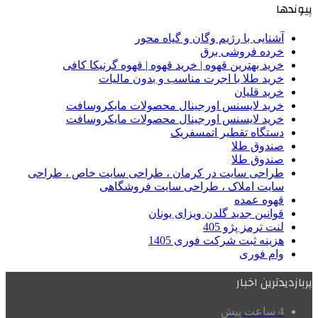
پیوندها
آشنایی با رژیم وگان و گیاه محور
خرده فروشی برق
خرید بهترین قهوه | خرید قهوه | قهوه گرنیکا کافی
خرید طلا با اجرت مناسب و بدون مالیات
خرید قلیان
خرید لایسنس اورجینال محصولات مایکروسافت
خرید لایسنس اورجینال محصولات مایکروسافت
دستگاه تقطیر اتمسفریک
صندوق طلا
صندوق طلا
طراحی سایت در کرمان ، طراحی سایت خاص ، طراحی
سایت املاک ، طراحی سایت فروشگاهی
قهوه عمده
قوانین جدید گلدن ویزای یونان
لنت ترمز پژو 405
هزینه ثبت شرکت فوری 1405
وام فوری
پربازدیدترین اخبار
4 ساعت پیش