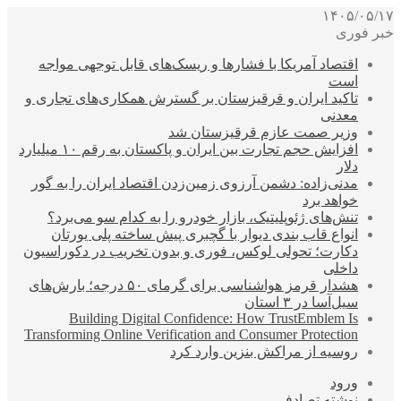
۱۴۰۵/۰۵/۱۷
خبر فوری
اقتصاد آمریکا با فشارها و ریسک‌های قابل توجهی مواجه
است
تاکید ایران و قرقیزستان بر گسترش همکاری‌های تجاری و
معدنی
وزیر صمت عازم قرقیزستان شد
افزایش حجم تجارت بین ایران و پاکستان به رقم ۱۰ میلیارد
دلار
مدنی‌زاده: دشمن آرزوی زمین‌زدن اقتصاد ایران را به گور
خواهد برد
تنش‌های ژئوپلیتیک، بازار خودرو را به کدام سو می‌برد؟
انواع قاب بندی دیوار با گچبری پیش ساخته پلی یورتان
دکارت؛ تحولی لوکس، فوری و بدون تخریب در دکوراسیون
داخلی
هشدار قرمز هواشناسی برای گرمای ۵۰ درجه؛ بارش‌های
سیل‌آسا در ۳ استان
Building Digital Confidence: How TrustEmblem Is
Transforming Online Verification and Consumer Protection
روسیه از مراکش بنزین وارد کرد
ورود
نوشته تصادفی