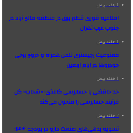
1 هفته پیش
اطلاعیه فوری قطع برق در منطقه صالح آباد در
جنوب غرب تهران
1 هفته پیش
ممنوعیت رجیستری تلفن همراه و خروج برخی
خودروها در ایام اربعین
1 هفته پیش
خداحافظی با حسابرسی کاغذی؛ «شحاب» کل
فرآیند حسابرسی را متحول می‌کند
2 هفته پیش
تسویه بدهی‌های صنعت دارو در بودجه ۱۴۰۶؛