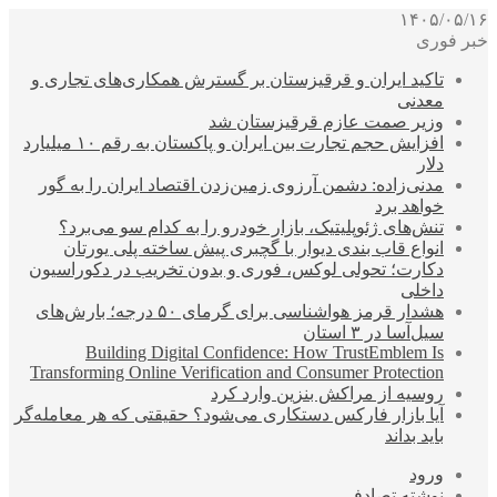
۱۴۰۵/۰۵/۱۶
خبر فوری
تاکید ایران و قرقیزستان بر گسترش همکاری‌های تجاری و
معدنی
وزیر صمت عازم قرقیزستان شد
افزایش حجم تجارت بین ایران و پاکستان به رقم ۱۰ میلیارد
دلار
مدنی‌زاده: دشمن آرزوی زمین‌زدن اقتصاد ایران را به گور
خواهد برد
تنش‌های ژئوپلیتیک، بازار خودرو را به کدام سو می‌برد؟
انواع قاب بندی دیوار با گچبری پیش ساخته پلی یورتان
دکارت؛ تحولی لوکس، فوری و بدون تخریب در دکوراسیون
داخلی
هشدار قرمز هواشناسی برای گرمای ۵۰ درجه؛ بارش‌های
سیل‌آسا در ۳ استان
Building Digital Confidence: How TrustEmblem Is
Transforming Online Verification and Consumer Protection
روسیه از مراکش بنزین وارد کرد
آیا بازار فارکس دستکاری می‌شود؟ حقیقتی که هر معامله‌گر
باید بداند
ورود
نوشته تصادفی