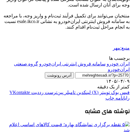
وجه برای آنان ارسال شده است.
منتخبان می‌توانند برای تکمیل فرآیند ثبت‌نام و واریز وجه، با مراجعه
به سامانه فروش اینترنتی ایران‌خودرو به نشانی esale.ikco.ir نسبت
به انجام مراحل ثبت‌نام اقدام کنند.
منبع:مهر
برچسب ها
ایران خودرو
سامانه فروش اینترنتی ایران‌خودرو
گروه صنعتی
ایران‌خودرو
آدرس رونوشت
۱۴۰۵/۰۴/۰۹
کمتر از یک دقیقه
فیس بوک
توییتر (X)
لینکدین
‫تامبلر
‫پین‌ترست
‫رددیت
‫VKontakte
رایانامه
چاپ
نوشته های مشابه