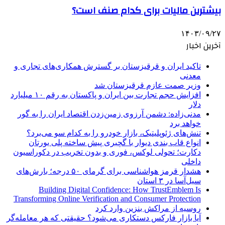
بیشترین مالیات برای کدام صنف است؟
۱۴۰۳/۰۹/۲۷
آخرین اخبار
تاکید ایران و قرقیزستان بر گسترش همکاری‌های تجاری و
معدنی
وزیر صمت عازم قرقیزستان شد
افزایش حجم تجارت بین ایران و پاکستان به رقم ۱۰ میلیارد
دلار
مدنی‌زاده: دشمن آرزوی زمین‌زدن اقتصاد ایران را به گور
خواهد برد
تنش‌های ژئوپلیتیک، بازار خودرو را به کدام سو می‌برد؟
انواع قاب بندی دیوار با گچبری پیش ساخته پلی یورتان
دکارت؛ تحولی لوکس، فوری و بدون تخریب در دکوراسیون
داخلی
هشدار قرمز هواشناسی برای گرمای ۵۰ درجه؛ بارش‌های
سیل‌آسا در ۳ استان
Building Digital Confidence: How TrustEmblem Is
Transforming Online Verification and Consumer Protection
روسیه از مراکش بنزین وارد کرد
آیا بازار فارکس دستکاری می‌شود؟ حقیقتی که هر معامله‌گر