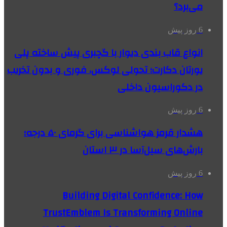
می‌برد؟
6 روز پیش
انواع قاب بندی دیوار با گچبری پیش ساخته پلی
یورتان دکارت؛ تحولی لوکس، فوری و بدون تخریب
در دکوراسیون داخلی
6 روز پیش
هشدار قرمز هواشناسی برای گرمای ۵۰ درجه؛
بارش‌های سیل‌آسا در ۳ استان
6 روز پیش
Building Digital Confidence: How
TrustEmblem Is Transforming Online