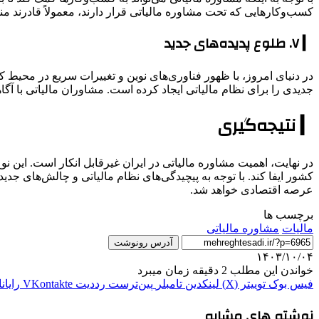
کسب‌وکارهایی که تحت مشاوره مالیاتی قرار دارند، معمولاً قادرند من
▎ ۷. طلوع پدیده‌های جدید
در دنیای امروز، با ظهور فناوری‌های نوین و تغییرات سریع در محیط 
جدیدی را برای نظام مالیاتی ایجاد کرده است. مشاوران مالیاتی با آگاهی
▎ نتیجه‌گیری
در نهایت، اهمیت مشاوره مالیاتی در ایران غیرقابل انکار است. این نوع
کشور ایفا کند. با توجه به پیچیدگی‌های نظام مالیاتی و چالش‌های ج
عرصه اقتصادی خواهد شد.
برچسب ها
مالیات
مشاوره مالیاتی
آدرس رونوشت
۱۴۰۳/۱۰/۰۴
خواندن این مطلب 2 دقیقه زمان میبرد
فیس بوک
توییتر (X)
لینکدین
‫تامبلر
‫پین‌ترست
‫رددیت
‫VKontakte
رایان
نوشته های مشابه