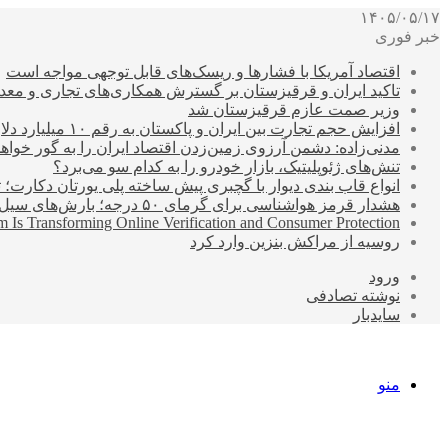
۱۴۰۵/۰۵/۱۷
خبر فوری
اقتصاد آمریکا با فشارها و ریسک‌های قابل توجهی مواجه است
تاکید ایران و قرقیزستان بر گسترش همکاری‌های تجاری و معد
وزیر صمت عازم قرقیزستان شد
افزایش حجم تجارت بین ایران و پاکستان به رقم ۱۰ میلیارد دلار
مدنی‌زاده: دشمن آرزوی زمین‌زدن اقتصاد ایران را به گور خواهد
تنش‌های ژئوپلیتیک، بازار خودرو را به کدام سو می‌برد؟
انواع قاب بندی دیوار با گچبری پیش ساخته پلی یورتان دکارت
هشدار قرمز هواشناسی برای گرمای ۵۰ درجه؛ بارش‌های سیل‌آسا در ۳ استان
 Is Transforming Online Verification and Consumer Protection
روسیه از مراکش بنزین وارد کرد
ورود
نوشته تصادفی
سایدبار
منو