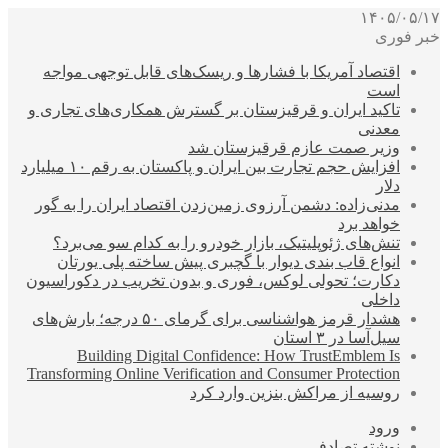
۱۴۰۵/۰۵/۱۷
خبر فوری
اقتصاد آمریکا با فشارها و ریسک‌های قابل توجهی مواجه
است
تاکید ایران و قرقیزستان بر گسترش همکاری‌های تجاری و
معدنی
وزیر صمت عازم قرقیزستان شد
افزایش حجم تجارت بین ایران و پاکستان به رقم ۱۰ میلیارد
دلار
مدنی‌زاده: دشمن آرزوی زمین‌زدن اقتصاد ایران را به گور
خواهد برد
تنش‌های ژئوپلیتیک، بازار خودرو را به کدام سو می‌برد؟
انواع قاب بندی دیوار با گچبری پیش ساخته پلی یورتان
دکارت؛ تحولی لوکس، فوری و بدون تخریب در دکوراسیون
داخلی
هشدار قرمز هواشناسی برای گرمای ۵۰ درجه؛ بارش‌های
سیل‌آسا در ۳ استان
Building Digital Confidence: How TrustEmblem Is
Transforming Online Verification and Consumer Protection
روسیه از مراکش بنزین وارد کرد
ورود
نوشته تصادفی