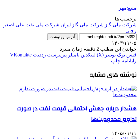
منبع:مهر
برچسب ها
شرکت ملی گاز
شرکت ملی گاز ایران
شرکت ملی نفت
علی اصغر
رجبی
آدرس رونوشت
۱۴۰۳/۱۱/۰۵
خواندن این مطلب 2 دقیقه زمان میبرد
فیس بوک
توییتر (X)
لینکدین
‫تامبلر
‫پین‌ترست
‫رددیت
‫VKontakte
رایانامه
چاپ
نوشته های مشابه
هشدار درباره جهش احتمالی قیمت نفت در صورت
تداوم محدودیت‌ها
۱۴۰۵/۰۱/۱۱