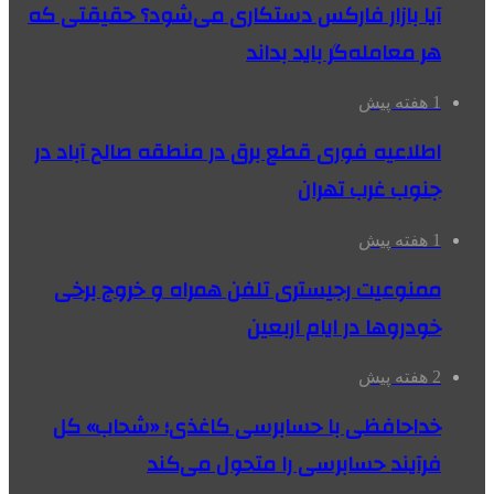
آیا بازار فارکس دستکاری می‌شود؟ حقیقتی که
هر معامله‌گر باید بداند
1 هفته پیش
اطلاعیه فوری قطع برق در منطقه صالح آباد در
جنوب غرب تهران
1 هفته پیش
ممنوعیت رجیستری تلفن همراه و خروج برخی
خودروها در ایام اربعین
2 هفته پیش
خداحافظی با حسابرسی کاغذی؛ «شحاب» کل
فرآیند حسابرسی را متحول می‌کند