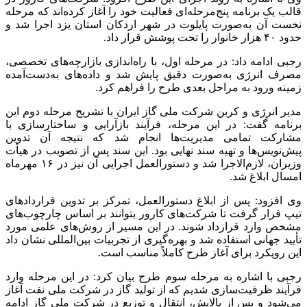
قالب یک برنامه پنج‌مرحله‌ای فعالیت خود را آغاز کرده‌اند که مرحله
نخست آن به‌صورت پایلوت در شهر اردکان استان یزد اجرا شد و
حدود ۴۰ هزار خانوار را تحت پوشش قرار داد.
رجبی ادامه داد: در مرحله اول، با راه‌اندازی بازارچه‌های تخصصی،
مصرف انرژی به‌صورت دقیق پایش شد و داده‌های به‌دست‌آمده
زمینه ورود به مراحل بعدی طرح را فراهم کرد.
مدیر انرژی و کربن شرکت ملی گاز ایران با تشریح مرحله دوم این
برنامه گفت: در این مرحله، فرآیند بازآرایی و ساختارسازی با
مشارکت تمامی مدیریت‌ها انجام شد که نتیجه آن تدوین
پیش‌نویس‌ها و تهیه سند نهایی بود. این سند پس از تصویب در هیأت
وزیران، لازم‌الاجرا شد و دستورالعمل اجرایی آن نیز در ۱۶ مهرماه
امسال ابلاغ شد.
وی افزود: پس از ابلاغ دستورالعمل، تمرکز بر تدوین قراردادهای
تیپ قرار گرفت تا شرکت‌های کارور بتوانند بر اساس چارچوب‌های
مشخص وارد قرارداد شوند. در این مسیر از روش‌های علمی مورد
تأیید جهانی استفاده شد و بهره‌گیری از تجربیات بین‌المللی نشان داد
این رویکرد برای آغاز طرح کاملاً مناسب است.
رجبی با اشاره به مرحله سوم طرح بیان کرد: در این مرحله وارد
فرآیند ظرفیت‌سازی شدیم که از تولید گاز در شرکت ملی نفت آغاز
می‌شود و پس از پالایش، انتقال و توزیع در شرکت ملی گاز ادامه