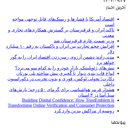
۱۴۰۴/۰۹/۲۷
آخرین اخبار
اقتصاد آمریکا با فشارها و ریسک‌های قابل توجهی مواجه
است
تاکید ایران و قرقیزستان بر گسترش همکاری‌های تجاری و
معدنی
وزیر صمت عازم قرقیزستان شد
افزایش حجم تجارت بین ایران و پاکستان به رقم ۱۰ میلیارد
دلار
مدنی‌زاده: دشمن آرزوی زمین‌زدن اقتصاد ایران را به گور
خواهد برد
تنش‌های ژئوپلیتیک، بازار خودرو را به کدام سو می‌برد؟
انواع قاب بندی دیوار با گچبری پیش ساخته پلی یورتان
دکارت؛ تحولی لوکس، فوری و بدون تخریب در دکوراسیون
داخلی
هشدار قرمز هواشناسی برای گرمای ۵۰ درجه؛ بارش‌های
سیل‌آسا در ۳ استان
Building Digital Confidence: How TrustEmblem Is
Transforming Online Verification and Consumer Protection
روسیه از مراکش بنزین وارد کرد
پیوندها