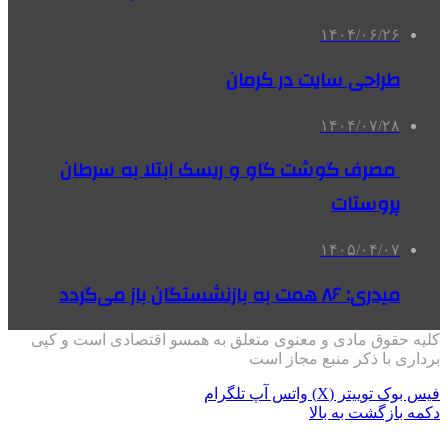
۱۴۰۴/۰۶/۲۶
طراحی سایت در کرمان
۱۴۰۴/۰۷/۲۸
مصرف گوشت گاو و ریسک ابتلا به سرطان
پروستات
۱۴۰۵/۰۴/۰۷
میدری: ۸۶ همت به بازنشستگان باز می‌گردد
کلیه حقوق مادی و معنوی متعلق به همسو اقتصادی است و کپی
برداری با ذکر منبع مجاز است
فیس بوک
توییتر (X)
واتس آپ
تلگرام
دکمه بازگشت به بالا