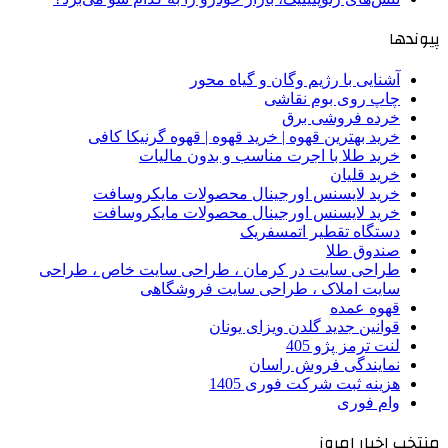
پیوندها
آشنایی با رژیم وگان و گیاه محور
چاپ روی بوم نقاشی
خرده فروشی برق
خرید بهترین قهوه | خرید قهوه | قهوه گرنیکا کافی
خرید طلا با اجرت مناسب و بدون مالیات
خرید قلیان
خرید لایسنس اورجینال محصولات مایکروسافت
خرید لایسنس اورجینال محصولات مایکروسافت
دستگاه تقطیر اتمسفریک
صندوق طلا
طراحی سایت در کرمان ، طراحی سایت خاص ، طراحی
سایت املاک ، طراحی سایت فروشگاهی
قهوه عمده
قوانین جدید گلدن ویزای یونان
لنت ترمز پژو 405
نمایندگی فروش راسان
هزینه ثبت شرکت فوری 1405
وام فوری
منتخب اخبار امروز