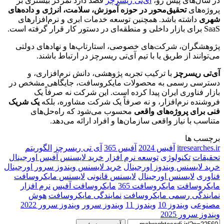
در سال‌های پیش رو،
آی‌تی ریسرچز
قصد دارد تمرکز بیشتری بر
پروژه‌های
تحقیق‌محور در حوزه آموزش، سلامت، انرژی و داده‌های
شهری
داشته باشد. همچنین توسعه خدمات ابری و نرم‌افزارهای
SaaS برای بازار داخلی و منطقه‌ای در دستور کار قرار گرفته است.
پژوهشگران، شرکت‌های خصوصی، استارتاپ‌ها و نهادهای دولتی
می‌توانند از طریق یا با تیم آی‌تی ریسرچز در ارتباط باشند.
آی‌تی ریسرچز
با ترکیب تجربه پژوهشی، دانش نرم‌افزاری، و
دسترسی رسمی به محصولات مایکروسافت، جایگاهی مشخص در
بازار فناوری ایران پیدا کرده است. این شرکت نه صرفاً یک
فروشنده نرم‌افزار، و نه صرفاً یک شرکت مشاوره، بلکه
یک شریک
فنی برای پروژه‌های واقعی
محسوب می‌شود که راه‌حل‌های
متناسب با نیاز واقعی سازمان‌ها و افراد ارائه می‌دهد.
برچسب ها
itresearches.ir
آفیس 2024
آفیس 365
آی تی ریسرچز
الگوریتم
تحقیقات
تکنولوژی
توسعه نرم افزار
خرید لایسنس آفیس اورجینال
خرید لایسنس ویندوز اورجینال
خرید لایسنس ویندوز سرور اورجینال
فناوری
لایسنس اورجینال
لایسنس قانونی
لایسنس مایکروسافت
مایکروسافت
مایکروسافت 365
مایکروسافت آفیس
نرم‌ افزار
نمایندگی رسمی مایکروسافت
نمایندگی مایکروسافت
هوش
مصنوعی
ویندوز 10
ویندوز 11
ویندوز سرور
ویندوز سرور 2022
ویندوز سرور 2025