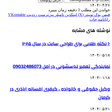
آدرس رونوشت
۱۴۰۴/۰۴/۲۶
خواندن این مطلب 3 دقیقه زمان میبرد
فیس بوک
توییتر (X)
لینکدین
‫تامبلر
‫پین‌ترست
‫رددیت
‫VKontakte
رایانامه
چاپ
نوشته های مشابه
۱۰ نکته طلایی برای طراحی سایت در سال ۲۰۲۵
۱۴۰۴/۰۵/۱۸
نمایندگی تعمیر لباسشویی در آمل 09032486073
۱۴۰۴/۰۱/۱۸
وکیل حقوقی و خانواده ، کیفری افسانه اباذری در
کرمان
۱۴۰۴/۰۵/۲۱