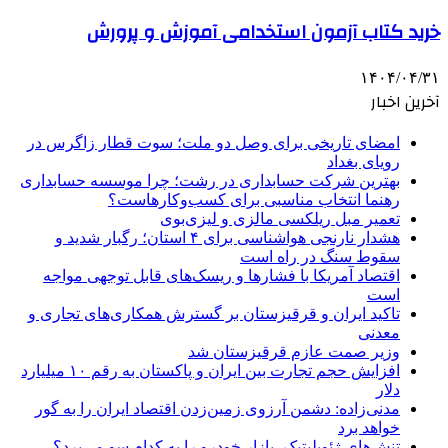
خرید کتاب آزمون استخدامی آموزش و پرورش
۱۴۰۴/۰۴/۳۱
آخرین اخبار
امضای تاریخی برای وصل دو ملت؛ سوت قطار زاگرس در
رویای بغداد
بهترین شرکت حسابداری در رشت؛ چرا موسسه حسابداری
رهنما انتخاب مناسبی برای کسب‌وکارهاست؟
تعمیر مبل ریلکسی مالزی و لیزی‌بوی
هشدار نارنجی هواشناسی برای ۴ استان؛ رگبار شدید و
سقوط سنگ در راه است
اقتصاد آمریکا با فشارها و ریسک‌های قابل توجهی مواجه
است
تاکید ایران و قرقیزستان بر گسترش همکاری‌های تجاری و
معدنی
وزیر صمت عازم قرقیزستان شد
افزایش حجم تجارت بین ایران و پاکستان به رقم ۱۰ میلیارد
دلار
مدنی‌زاده: دشمن آرزوی زمین‌زدن اقتصاد ایران را به گور
خواهد برد
تنش‌های ژئوپلیتیک، بازار خودرو را به کدام سو می‌برد؟