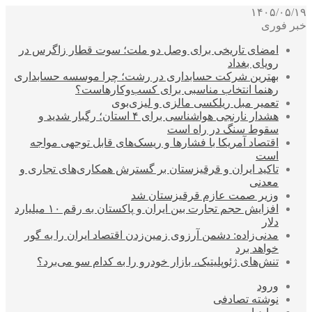
۱۴۰۵/۰۵/۱۹
خبر فوری
امضای تاریخی برای وصل دو ملت؛ سوت قطار زاگرس در
رویای بغداد
بهترین شرکت حسابداری در رشت؛ چرا موسسه حسابداری
رهنما انتخاب مناسبی برای کسب‌وکارهاست؟
تعمیر مبل ریلکسی مالزی و لیزی‌بوی
هشدار نارنجی هواشناسی برای ۴ استان؛ رگبار شدید و
سقوط سنگ در راه است
اقتصاد آمریکا با فشارها و ریسک‌های قابل توجهی مواجه
است
تاکید ایران و قرقیزستان بر گسترش همکاری‌های تجاری و
معدنی
وزیر صمت عازم قرقیزستان شد
افزایش حجم تجارت بین ایران و پاکستان به رقم ۱۰ میلیارد
دلار
مدنی‌زاده: دشمن آرزوی زمین‌زدن اقتصاد ایران را به گور
خواهد برد
تنش‌های ژئوپلیتیک، بازار خودرو را به کدام سو می‌برد؟
ورود
نوشته تصادفی