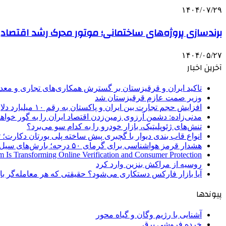
۱۴۰۴/۰۷/۲۹
برندسازی پروژه‌های ساختمانی؛ موتور محرک رشد اقتصادی
۱۴۰۴/۰۵/۲۷
آخرین اخبار
تاکید ایران و قرقیزستان بر گسترش همکاری‌های تجاری و معد
وزیر صمت عازم قرقیزستان شد
افزایش حجم تجارت بین ایران و پاکستان به رقم ۱۰ میلیارد دلار
مدنی‌زاده: دشمن آرزوی زمین‌زدن اقتصاد ایران را به گور خواهد
تنش‌های ژئوپلیتیک، بازار خودرو را به کدام سو می‌برد؟
انواع قاب بندی دیوار با گچبری پیش ساخته پلی یورتان دکارت
هشدار قرمز هواشناسی برای گرمای ۵۰ درجه؛ بارش‌های سیل‌آسا در ۳ استان
 Is Transforming Online Verification and Consumer Protection
روسیه از مراکش بنزین وارد کرد
آیا بازار فارکس دستکاری می‌شود؟ حقیقتی که هر معامله‌گر باید
پیوندها
آشنایی با رژیم وگان و گیاه محور
خرده فروشی برق