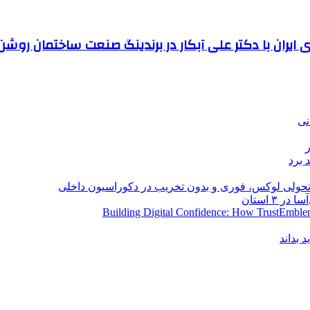
 ایران با دکتر علی آبکار در برندینگ صنعت ساختمان روش
نی
 برد
؛ تحولی لوکس، فوری و بدون تخریب در دکوراسیون داخلی
Building Digital Confidence: How TrustEmblem
 بداند