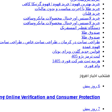
خرید بهترین قهوه | خرید قهوه | قهوه گرنیکا کافی
خرید طلا با اجرت مناسب و بدون مالیات
خرید قلیان
خرید لایسنس اورجینال محصولات مایکروسافت
خرید لایسنس اورجینال محصولات مایکروسافت
دستگاه تقطیر اتمسفریک
صندوق طلا
صندوق طلا
طراحی سایت در کرمان ، طراحی سایت خاص ، طراحی سایت 
قهوه عمده
قوانین جدید گلدن ویزای یونان
لنت ترمز پژو 405
هزینه ثبت شرکت فوری 1405
وام فوری
منتخب اخبار امروز
6 روز پیش
ng Online Verification and Consumer Protection
7 روز پیش