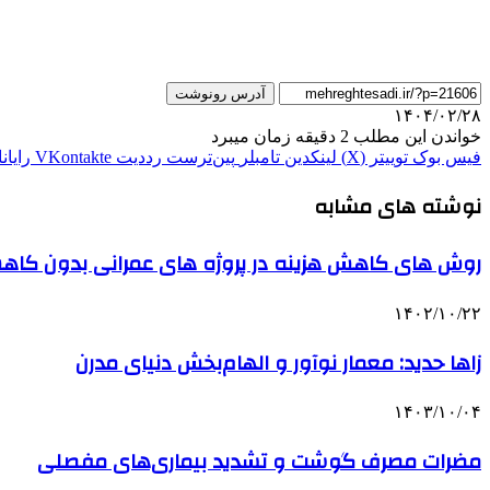
آدرس رونوشت
۱۴۰۴/۰۲/۲۸
خواندن این مطلب 2 دقیقه زمان میبرد
فیس بوک
توییتر (X)
لینکدین
‫تامبلر
‫پین‌ترست
‫رددیت
‫VKontakte
رایان
نوشته های مشابه
روش های کاهش هزینه در پروژه های عمرانی بدون کا
۱۴۰۲/۱۰/۲۲
زاها حدید: معمار نوآور و الهام‌بخش دنیای مدرن
۱۴۰۳/۱۰/۰۴
مضرات مصرف گوشت و تشدید بیماری‌های مفصلی