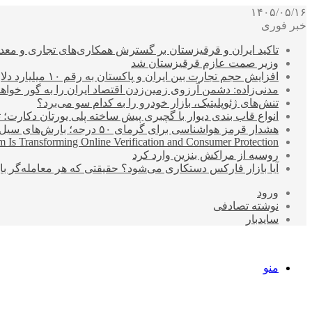
۱۴۰۵/۰۵/۱۶
خبر فوری
تاکید ایران و قرقیزستان بر گسترش همکاری‌های تجاری و معد
وزیر صمت عازم قرقیزستان شد
افزایش حجم تجارت بین ایران و پاکستان به رقم ۱۰ میلیارد دلار
مدنی‌زاده: دشمن آرزوی زمین‌زدن اقتصاد ایران را به گور خواهد
تنش‌های ژئوپلیتیک، بازار خودرو را به کدام سو می‌برد؟
انواع قاب بندی دیوار با گچبری پیش ساخته پلی یورتان دکارت
هشدار قرمز هواشناسی برای گرمای ۵۰ درجه؛ بارش‌های سیل‌آسا در ۳ استان
 Is Transforming Online Verification and Consumer Protection
روسیه از مراکش بنزین وارد کرد
آیا بازار فارکس دستکاری می‌شود؟ حقیقتی که هر معامله‌گر باید
ورود
نوشته تصادفی
سایدبار
منو