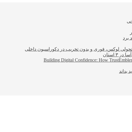
نی
 برد
؛ تحولی لوکس، فوری و بدون تخریب در دکوراسیون داخلی
Building Digital Confidence: How TrustEmblem
 بداند