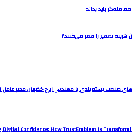
امله‌گر باید بداند
 هزینه تعمیر را صفر می‌کنند?
 صنعت بسته‌بندی با مهندس ایرج خضریان مدیر عامل ل
g Digital Confidence: How TrustEmblem Is Transformi