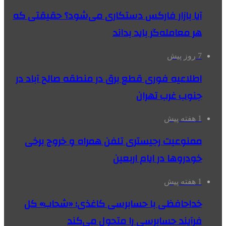
آیا بازار فارکس دستکاری می‌شود؟ حقیقتی که
هر معامله‌گر باید بداند
7 روز پیش
اطلاعیه فوری قطع برق در منطقه صالح آباد در
جنوب غرب تهران
1 هفته پیش
ممنوعیت رجیستری تلفن همراه و خروج برخی
خودروها در ایام اربعین
1 هفته پیش
خداحافظی با حسابرسی کاغذی؛ «شحاب» کل
فرآیند حسابرسی را متحول می‌کند