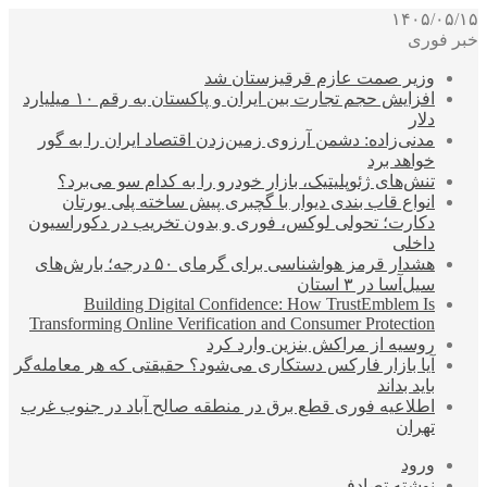
۱۴۰۵/۰۵/۱۵
خبر فوری
وزیر صمت عازم قرقیزستان شد
افزایش حجم تجارت بین ایران و پاکستان به رقم ۱۰ میلیارد
دلار
مدنی‌زاده: دشمن آرزوی زمین‌زدن اقتصاد ایران را به گور
خواهد برد
تنش‌های ژئوپلیتیک، بازار خودرو را به کدام سو می‌برد؟
انواع قاب بندی دیوار با گچبری پیش ساخته پلی یورتان
دکارت؛ تحولی لوکس، فوری و بدون تخریب در دکوراسیون
داخلی
هشدار قرمز هواشناسی برای گرمای ۵۰ درجه؛ بارش‌های
سیل‌آسا در ۳ استان
Building Digital Confidence: How TrustEmblem Is
Transforming Online Verification and Consumer Protection
روسیه از مراکش بنزین وارد کرد
آیا بازار فارکس دستکاری می‌شود؟ حقیقتی که هر معامله‌گر
باید بداند
اطلاعیه فوری قطع برق در منطقه صالح آباد در جنوب غرب
تهران
ورود
نوشته تصادفی