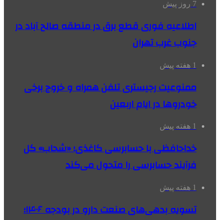
7 روز پیش
اطلاعیه فوری قطع برق در منطقه صالح آباد در
جنوب غرب تهران
1 هفته پیش
ممنوعیت رجیستری تلفن همراه و خروج برخی
خودروها در ایام اربعین
1 هفته پیش
خداحافظی با حسابرسی کاغذی؛ «شحاب» کل
فرآیند حسابرسی را متحول می‌کند
1 هفته پیش
تسویه بدهی‌های صنعت دارو در بودجه ۱۴۰۶؛