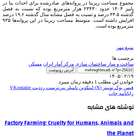
مجموع مساحت زیربنا در پروانه‌های صادرشده برای احداث بنا در
پاییز ۱۴۰۴ حدود ۲۳۴۳۰ هزار مترمربع بوده که نسبت به فصل
گذشته ۳۴.۵ درصد و نسبت به فصل مشابه سال گذشته ۱۹.۶ درصد
افزایش داشته است. متوسط مساحت زیربنا در این پروانه‌ها ۹۳۵
مترمربع بوده است.
منبع:مهر
برچسب ها
ساخت و ساز
ساختمان سازی
مرکز آمار ایران
مسکن
آدرس رونوشت
۱۴۰۵/۰۲/۱۹
خواندن این مطلب 1 دقیقه زمان میبرد
فیس بوک
توییتر (X)
لینکدین
‫تامبلر
‫پین‌ترست
‫رددیت
‫VKontakte
رایانامه
چاپ
نوشته های مشابه
Factory Farming: Cruelty for Humans, Animals and
the Planet