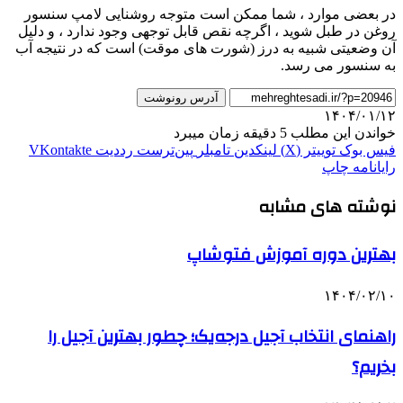
در بعضی موارد ، شما ممکن است متوجه روشنایی لامپ سنسور
روغن در طبل شوید ، اگرچه نقص قابل توجهی وجود ندارد ، و دلیل
آن وضعیتی شبیه به درز (شورت های موقت) است که در نتیجه آب
به سنسور می رسد.
آدرس رونوشت
۱۴۰۴/۰۱/۱۲
خواندن این مطلب 5 دقیقه زمان میبرد
فیس بوک
توییتر (X)
لینکدین
‫تامبلر
‫پین‌ترست
‫رددیت
‫VKontakte
رایانامه
چاپ
نوشته های مشابه
بهترین دوره آموزش فتوشاپ
۱۴۰۴/۰۲/۱۰
راهنمای انتخاب آجیل درجه‌یک؛ چطور بهترین آجیل را
بخریم؟