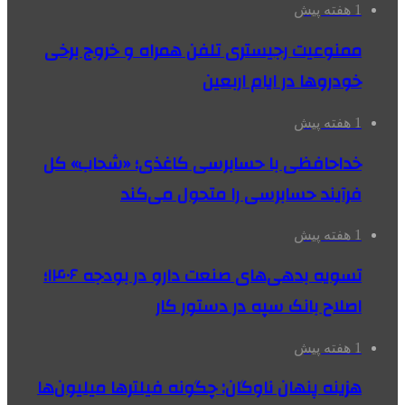
1 هفته پیش
ممنوعیت رجیستری تلفن همراه و خروج برخی
خودروها در ایام اربعین
1 هفته پیش
خداحافظی با حسابرسی کاغذی؛ «شحاب» کل
فرآیند حسابرسی را متحول می‌کند
1 هفته پیش
تسویه بدهی‌های صنعت دارو در بودجه ۱۴۰۶؛
اصلاح بانک سپه در دستور کار
1 هفته پیش
هزینه پنهان ناوگان: چگونه فیلترها میلیون‌ها