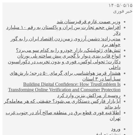
۱۴۰۵/۰۵/۱۵
خبر فوری
وزیر صمت عازم قرقیزستان شد
افزایش حجم تجارت بین ایران و پاکستان به رقم ۱۰ میلیارد
دلار
مدنی‌زاده: دشمن آرزوی زمین‌زدن اقتصاد ایران را به گور
خواهد برد
تنش‌های ژئوپلیتیک، بازار خودرو را به کدام سو می‌برد؟
انواع قاب بندی دیوار با گچبری پیش ساخته پلی یورتان
دکارت؛ تحولی لوکس، فوری و بدون تخریب در دکوراسیون
داخلی
هشدار قرمز هواشناسی برای گرمای ۵۰ درجه؛ بارش‌های
سیل‌آسا در ۳ استان
Building Digital Confidence: How TrustEmblem Is
Transforming Online Verification and Consumer Protection
روسیه از مراکش بنزین وارد کرد
آیا بازار فارکس دستکاری می‌شود؟ حقیقتی که هر معامله‌گر
باید بداند
اطلاعیه فوری قطع برق در منطقه صالح آباد در جنوب غرب
تهران
ورود
نوشته تصادفی