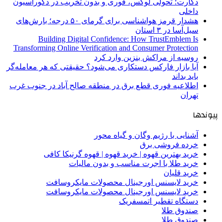
دکارت؛ تحولی لوکس، فوری و بدون تخریب در دکوراسیون
داخلی
هشدار قرمز هواشناسی برای گرمای ۵۰ درجه؛ بارش‌های
سیل‌آسا در ۳ استان
Building Digital Confidence: How TrustEmblem Is
Transforming Online Verification and Consumer Protection
روسیه از مراکش بنزین وارد کرد
آیا بازار فارکس دستکاری می‌شود؟ حقیقتی که هر معامله‌گر
باید بداند
اطلاعیه فوری قطع برق در منطقه صالح آباد در جنوب غرب
تهران
پیوندها
آشنایی با رژیم وگان و گیاه محور
خرده فروشی برق
خرید بهترین قهوه | خرید قهوه | قهوه گرنیکا کافی
خرید طلا با اجرت مناسب و بدون مالیات
خرید قلیان
خرید لایسنس اورجینال محصولات مایکروسافت
خرید لایسنس اورجینال محصولات مایکروسافت
دستگاه تقطیر اتمسفریک
صندوق طلا
صندوق طلا