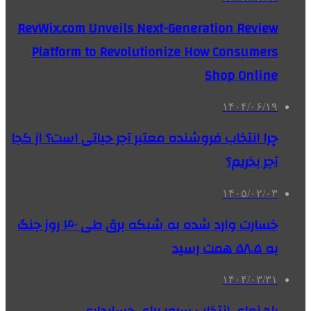
RevWix.com Unveils Next-Generation Review
Platform to Revolutionize How Consumers
Shop Online
۱۴۰۴/۰۶/۱۹
چرا انتخاب فروشنده معتبر آجر حیاتی است؟ از کجا
آجر بخریم؟
۱۴۰۵/۰۲/۰۳
خسارت وارد شده به شبکه برق طی ۴۰ روز جنگ
به ۵۸.۵ همت رسید
۱۴۰۴/۰۳/۳۱