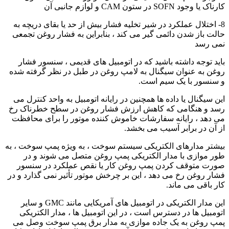
کارناک یا وجود SOFN در ستون CAM و لوازم جانبی آن
8- اختلال عملکرد در شیر تخلیه فشار بیش از حد یا بقای دریچه به
حالت باز شدن دائمی گیر می کند ، بنابراین به فشار روغن تجمعی
نمی رسد
باید توجه داشته باشید که در اتومبیل های قدیمی ، سنسور فشار
روغن به عنوان سیگنال به لامپ روغن در طبل در نظر گرفته شده
و سنسور با یک سیم است.
این سیگنال یا داده ها همچنین در رایانه اتومبیل به واحد کنترل می
رسد و هنگامی که کاهش ارزش فشار روغن در سطح خطرناک رخ
می دهد ، رایانه سفارشات خاموش کننده موتور را برای محافظت
از آن در برابر آسیب می بخشد.
بیشتر مدارهای الکتریکی سیستم سوخت ، به ویژه پمپ سوخت ، به
طور موازی با مدار الکتریکی پمپ روغن متصل می شوند و در
صورت متوقف کردن پمپ روغن کار یا نقص عملکرد در سنسور
فشار روغن رخ می دهد ، این بر چرخش موتور تأثیر نمی گذارد و در
کار باقی می ماند.
این مدار الکتریکی در اتومبیل های آمریکایی مانند GMC و سایر
اتومبیل ها در دسترس است ، در این اتومبیل ها ، مدار الکتریکی
پمپ روغن به یک جاده موازی به مدار برق پمپ سوخت وصل می