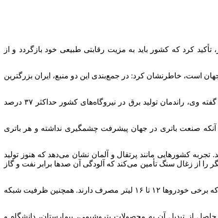
تأکید کرد که کشور باید به مزیت رقابتی طبیعی خود بازگردد و از
یا، و با ۵۵ تریلیون متر مکعب گاز طبیعی، دومین کشور جهان است، خاطرنشان کرد: در جمع‌بندی این دو منبع، ایران بزرگترین
ملکی هشدار داد: اگر از مزیت رقابتی خود استفاده نکنیم و در جاهای دیگر سرمایه‌گذاری کنیم، همین وضعیت فعلی رقم خواهد خورد. به گفته وی، راندمان تولید برق در نیروگاه‌های کشور حداکثر ۳۷ درصد
من آنکه صنعت باتری در جهان پیشرفت چشمگیری نداشته و هر باتری
جربه کشورهایی مانند پرتقال و آلمان نشان می‌دهد که هنوز تولید
رزان‌تر از انرژی‌های تجدیدپذیر است. آلمان با وجود تأمین ۵۰ درصد برق از انرژی تجدیدپذیر، همچنان ۵۰ درصد دیگر را از زغال سنگ تأمین می‌کند که آلودگی آن صدها برابر نفت و گاز
وی در بخش دیگری از سخنان خود با اشاره به ظرفیت‌های داخلی، گفت: شرکت هیپکو موتوری با مصرف ۴.۵ لیتر سوخت ساخته، در حالی که برخی خودروها ۱۲ تا ۱۶ لیتر مصرف دارند. همچنین ظرفیت شبکه
م‌فروشی نفت و گاز حداکثر ۱۰ دلار هزینه دارد، اما ارزش افزوده حاصل از تبدیل آن به محصولات پتروشیمی، بیمارستان، دانشگاه و