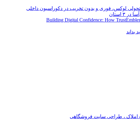
؛ تحولی لوکس، فوری و بدون تخریب در دکوراسیون داخلی
Building Digital Confidence: How TrustEmblem
 بداند
املاک ، طراحی سایت فروشگاهی