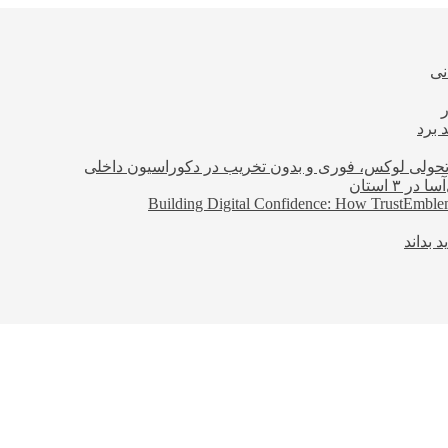
نی
 برد
؛ تحولی لوکس، فوری و بدون تخریب در دکوراسیون داخلی
Building Digital Confidence: How TrustEmblem
 بداند