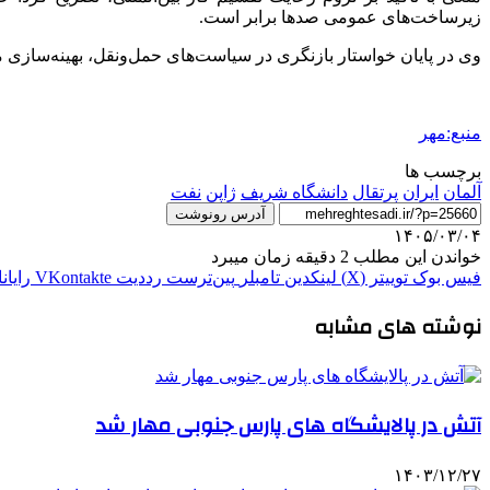
زیرساخت‌های عمومی صدها برابر است.
وی در پایان خواستار بازنگری در سیاست‌های حمل‌ونقل، بهینه‌سازی
منبع:مهر
برچسب ها
آلمان
ایران
پرتقال
دانشگاه شریف
ژاپن
نفت
آدرس رونوشت
۱۴۰۵/۰۳/۰۴
خواندن این مطلب 2 دقیقه زمان میبرد
فیس بوک
توییتر (X)
لینکدین
‫تامبلر
‫پین‌ترست
‫رددیت
‫VKontakte
رایان
نوشته های مشابه
آتش در پالایشگاه های پارس جنوبی مهار شد
۱۴۰۳/۱۲/۲۷