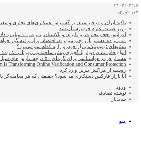
۱۴۰۵/۰۵/۱۶
خبر فوری
تاکید ایران و قرقیزستان بر گسترش همکاری‌های تجاری و معد
وزیر صمت عازم قرقیزستان شد
افزایش حجم تجارت بین ایران و پاکستان به رقم ۱۰ میلیارد دلار
مدنی‌زاده: دشمن آرزوی زمین‌زدن اقتصاد ایران را به گور خواهد
تنش‌های ژئوپلیتیک، بازار خودرو را به کدام سو می‌برد؟
انواع قاب بندی دیوار با گچبری پیش ساخته پلی یورتان دکارت
هشدار قرمز هواشناسی برای گرمای ۵۰ درجه؛ بارش‌های سیل‌آسا در ۳ استان
 Is Transforming Online Verification and Consumer Protection
روسیه از مراکش بنزین وارد کرد
آیا بازار فارکس دستکاری می‌شود؟ حقیقتی که هر معامله‌گر باید
ورود
نوشته تصادفی
سایدبار
منو