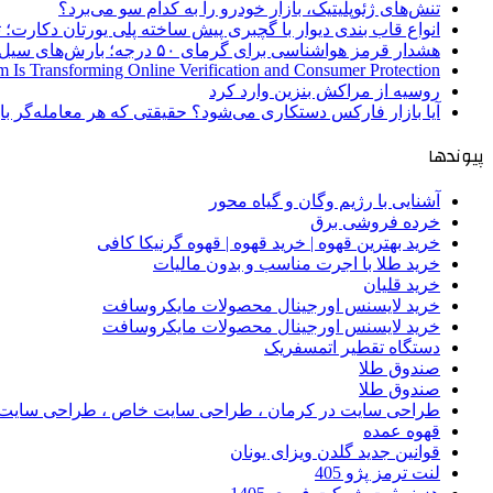
تنش‌های ژئوپلیتیک، بازار خودرو را به کدام سو می‌برد؟
انواع قاب بندی دیوار با گچبری پیش ساخته پلی یورتان دکارت
هشدار قرمز هواشناسی برای گرمای ۵۰ درجه؛ بارش‌های سیل‌آسا در ۳ استان
 Is Transforming Online Verification and Consumer Protection
روسیه از مراکش بنزین وارد کرد
آیا بازار فارکس دستکاری می‌شود؟ حقیقتی که هر معامله‌گر باید
پیوندها
آشنایی با رژیم وگان و گیاه محور
خرده فروشی برق
خرید بهترین قهوه | خرید قهوه | قهوه گرنیکا کافی
خرید طلا با اجرت مناسب و بدون مالیات
خرید قلیان
خرید لایسنس اورجینال محصولات مایکروسافت
خرید لایسنس اورجینال محصولات مایکروسافت
دستگاه تقطیر اتمسفریک
صندوق طلا
صندوق طلا
طراحی سایت در کرمان ، طراحی سایت خاص ، طراحی سایت 
قهوه عمده
قوانین جدید گلدن ویزای یونان
لنت ترمز پژو 405