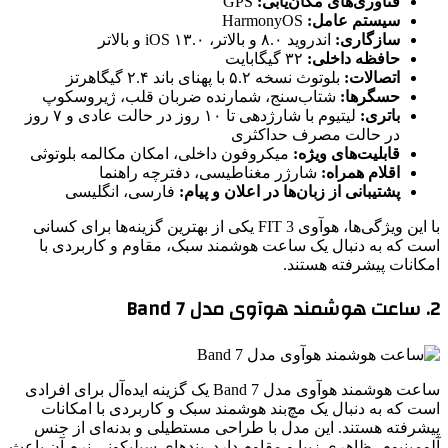
فناوری‌های مکان‌یابی:
GPS
سیستم عامل:
HarmonyOS
سازگاری:
اندروید ۸.۰ و بالاتر، iOS ۱۳.۰ و بالاتر
حافظه داخلی:
۳۲ گیگابایت
اتصالات:
بلوتوث نسخه ۵.۲ با پهنای باند ۲.۴ گیگاهرتز
حسگرها:
شتاب‌سنج، شمارنده ضربان قلب، ژیروسکوپ
باتری:
لیتیوم با شارژدهی تا ۱۰ روز در حالت عادی و ۷ روز
در حالت مصرف حداکثری
قابلیت‌های ویژه:
میکروفون داخلی، امکان مکالمه بلوتوثی
اقلام همراه:
شارژر مغناطیسی، دفترچه راهنما
پشتیبانی از زبان‌ها در اعلان و پیام:
فارسی، انگلیسی
با این ویژگی‌ها، هوآوی FIT 3 یکی از بهترین گزینه‌ها برای کسانی
است که به دنبال یک ساعت هوشمند سبک، مقاوم و کاربردی با
امکانات پیشرفته هستند.
2. ساعت هوشمند هوآوی مدل Band 7
ساعت هوشمند هوآوی مدل Band 7 یک گزینه ایده‌آل برای افرادی
است که به دنبال یک مچ‌بند هوشمند سبک و کاربردی با امکانات
پیشرفته هستند. این مدل با طراحی مستطیلی و بدنه‌ای از جنس
آلومینیوم، ظاهری زیبا و مقاوم دارد. بندهای سیلیکونی نرم آن باعث