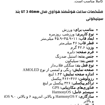
کاملاً مناسب است.
مشخصات ساعت هوشمند هوآوی مدل GT 3 46mm بند
سیلیکونی
مناسب برای:
ورزش
نوع کاربری:
ورزشی، روزمره
ابعاد قاب:
۱۱×۴۵.۹×۴۵.۹ میلی‌متر
قطر قاب:
۴۶ میلی‌متر
وزن:
۴۲.۶ گرم
فرم صفحه:
دایره
جنس بدنه:
استیل ضدزنگ
جنس بند:
سیلیکون
نوع قفل بند:
سگکی قلاب‌دار
صفحه نمایش:
رنگی و لمسی از نوع AMOLED
اندازه صفحه نمایش:
۱.۴۳ اینچ
رزولوشن:
۴۶۶×۴۶۶ پیکسل
تراکم پیکسلی:
۳۲۶ پیکسل بر اینچ
فناوری‌های مکان‌یابی:
GPS
سیستم عامل:
HarmonyOS
سازگاری:
HarmonyOS ۲ و بالاتر، اندروید ۶ و بالاتر، iOS ۹.۰
و بالاتر