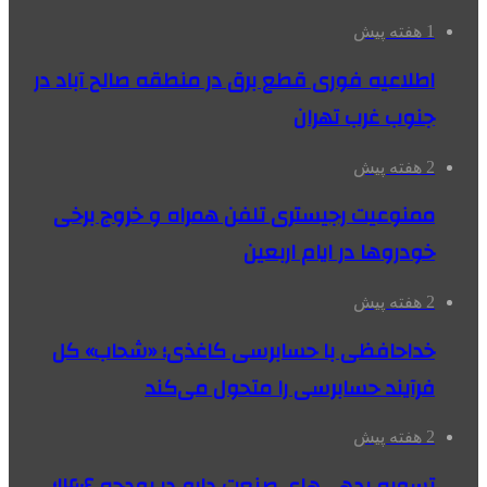
1 هفته پیش
اطلاعیه فوری قطع برق در منطقه صالح آباد در
جنوب غرب تهران
2 هفته پیش
ممنوعیت رجیستری تلفن همراه و خروج برخی
خودروها در ایام اربعین
2 هفته پیش
خداحافظی با حسابرسی کاغذی؛ «شحاب» کل
فرآیند حسابرسی را متحول می‌کند
2 هفته پیش
تسویه بدهی‌های صنعت دارو در بودجه ۱۴۰۶؛