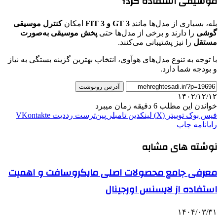
موسیقی استفاده کرد؟
بله، بسیاری از مدل‌ها مانند
GT 3 و FIT 3
امکان
کنترل موسیقی
گوشی
را دارند و برخی از مدل‌ها حتی
پخش موسیقی به‌صورت
مستقل
را نیز پشتیبانی می‌کنند.
با توجه به تنوع مدل‌های هوآوی، انتخاب بهترین گزینه بستگی به نیاز
و بودجه شما دارد.
آدرس رونوشت
۱۴۰۲/۱۲/۱۲
خواندن این مطلب 6 دقیقه زمان میبرد
فیس بوک
توییتر (X)
لینکدین
‫تامبلر
‫پین‌ترست
‫رددیت
‫VKontakte
رایانامه
چاپ
نوشته های مشابه
معرفی جامع محصولات اصلی مایکروسافت و اهمیت
استفاده از لایسنس اورجینال
۱۴۰۴/۰۳/۳۱