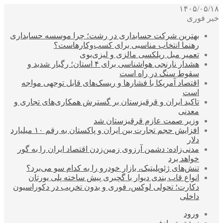
۱۴۰۵/۰۵/۱۸
خبر فوری
بهترین شرکت حسابداری در رشت؛ چرا موسسه حسابداری
رهنما انتخاب مناسبی برای کسب‌وکارهاست؟
تعمیر مبل ریلکسی مالزی و لیزی‌بوی
هشدار نارنجی هواشناسی برای ۴ استان؛ رگبار شدید و
سقوط سنگ در راه است
اقتصاد آمریکا با فشارها و ریسک‌های قابل توجهی مواجه
است
تاکید ایران و قرقیزستان بر گسترش همکاری‌های تجاری و
معدنی
وزیر صمت عازم قرقیزستان شد
افزایش حجم تجارت بین ایران و پاکستان به رقم ۱۰ میلیارد
دلار
مدنی‌زاده: دشمن آرزوی زمین‌زدن اقتصاد ایران را به گور
خواهد برد
تنش‌های ژئوپلیتیک، بازار خودرو را به کدام سو می‌برد؟
انواع قاب بندی دیوار با گچبری پیش ساخته پلی یورتان
دکارت؛ تحولی لوکس، فوری و بدون تخریب در دکوراسیون
داخلی
ورود